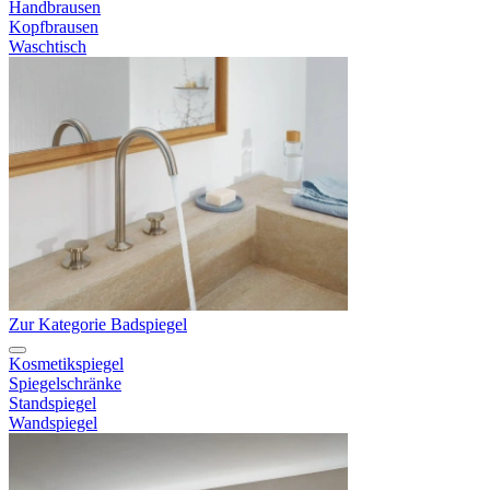
Handbrausen
Kopfbrausen
Waschtisch
Zur Kategorie Badspiegel
Kosmetikspiegel
Spiegelschränke
Standspiegel
Wandspiegel