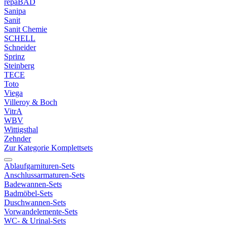
repaBAD
Sanipa
Sanit
Sanit Chemie
SCHELL
Schneider
Sprinz
Steinberg
TECE
Toto
Viega
Villeroy & Boch
VitrA
WBV
Wittigsthal
Zehnder
Zur Kategorie Komplettsets
Ablaufgarnituren-Sets
Anschlussarmaturen-Sets
Badewannen-Sets
Badmöbel-Sets
Duschwannen-Sets
Vorwandelemente-Sets
WC- & Urinal-Sets