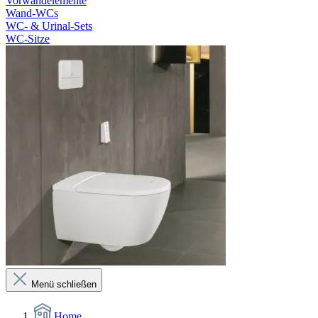
Vorwandelemente
Wand-WCs
WC- & Urinal-Sets
WC-Sitze
Menü schließen
Home