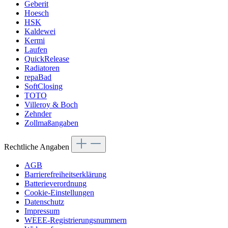
Geberit
Hoesch
HSK
Kaldewei
Kermi
Laufen
QuickRelease
Radiatoren
repaBad
SoftClosing
TOTO
Villeroy & Boch
Zehnder
Zollmaßangaben
Rechtliche Angaben
AGB
Barrierefreiheitserklärung
Batterieverordnung
Cookie-Einstellungen
Datenschutz
Impressum
WEEE-Registrierungsnummern