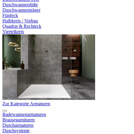
Duschwannenfüße
Duschwannenträger
Fünfeck
Halbkreis / Vorbau
Quadrat & Rechteck
Viertelkreis
Zur Kategorie Armaturen
Badewannenarmaturen
Brausegarnituren
Duscharmaturen
Duschsysteme