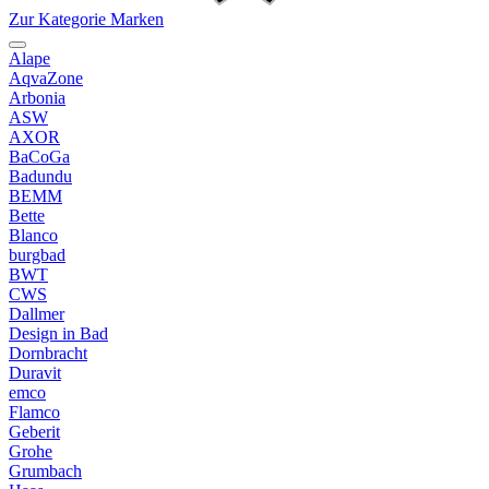
Zur Kategorie Marken
Alape
AqvaZone
Arbonia
ASW
AXOR
BaCoGa
Badundu
BEMM
Bette
Blanco
burgbad
BWT
CWS
Dallmer
Design in Bad
Dornbracht
Duravit
emco
Flamco
Geberit
Grohe
Grumbach