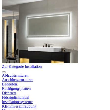
Zur Kategorie Installation
Ablaufgarnituren
Anschlussarmaturen
Badeofen
Betätigungsplatten
Dichtsets
Flüssigdichtmittel
Installationssysteme
Klemmverschraubung