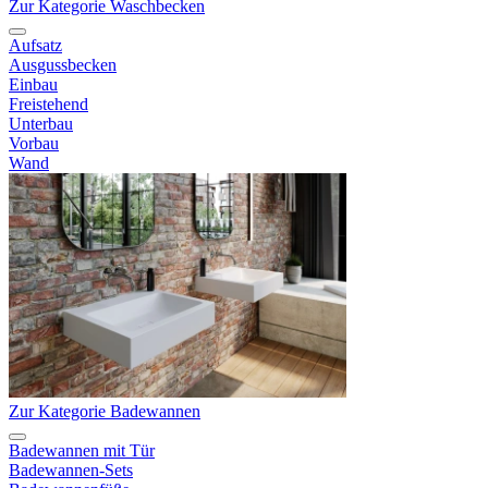
Zur Kategorie Waschbecken
Aufsatz
Ausgussbecken
Einbau
Freistehend
Unterbau
Vorbau
Wand
Zur Kategorie Badewannen
Badewannen mit Tür
Badewannen-Sets