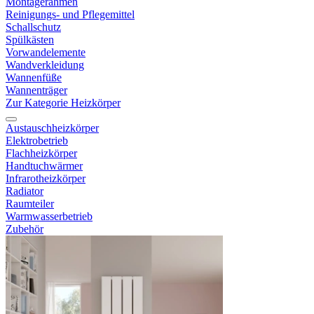
Montagerahmen
Reinigungs- und Pflegemittel
Schallschutz
Spülkästen
Vorwandelemente
Wandverkleidung
Wannenfüße
Wannenträger
Zur Kategorie Heizkörper
Austauschheizkörper
Elektrobetrieb
Flachheizkörper
Handtuchwärmer
Infrarotheizkörper
Radiator
Raumteiler
Warmwasserbetrieb
Zubehör