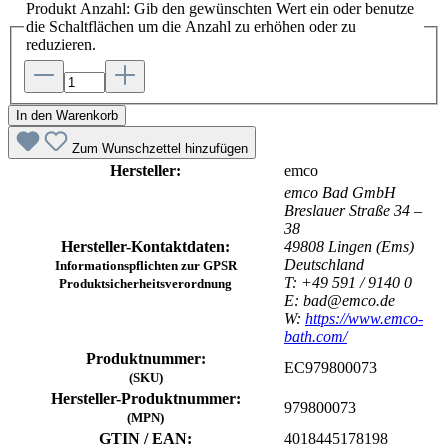
Produkt Anzahl: Gib den gewünschten Wert ein oder benutze
die Schaltflächen um die Anzahl zu erhöhen oder zu
reduzieren.
In den Warenkorb
Zum Wunschzettel hinzufügen
Hersteller:
emco
emco Bad GmbH
Breslauer Straße 34 –
38
Hersteller-Kontaktdaten:
49808 Lingen (Ems)
Deutschland
Informationspflichten zur GPSR
T: +49 591 / 9140 0
Produktsicherheitsverordnung
E: bad@emco.de
W:
https://www.emco-
bath.com/
Produktnummer:
EC979800073
(SKU)
Hersteller-Produktnummer:
979800073
(MPN)
GTIN / EAN:
4018445178198