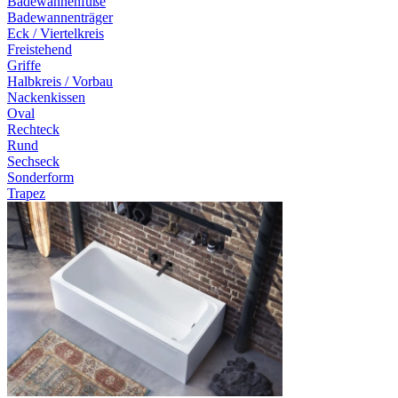
Badewannenfüße
Badewannenträger
Eck / Viertelkreis
Freistehend
Griffe
Halbkreis / Vorbau
Nackenkissen
Oval
Rechteck
Rund
Sechseck
Sonderform
Trapez