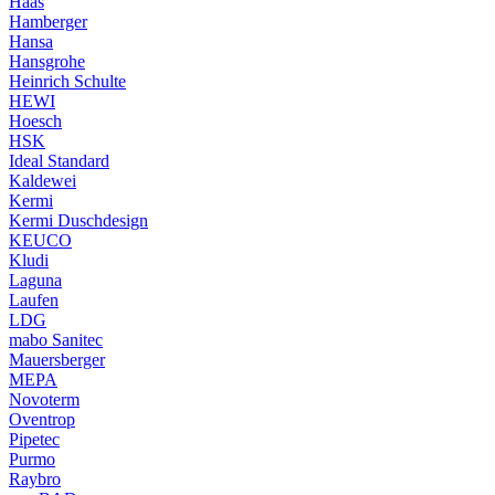
Haas
Hamberger
Hansa
Hansgrohe
Heinrich Schulte
HEWI
Hoesch
HSK
Ideal Standard
Kaldewei
Kermi
Kermi Duschdesign
KEUCO
Kludi
Laguna
Laufen
LDG
mabo Sanitec
Mauersberger
MEPA
Novoterm
Oventrop
Pipetec
Purmo
Raybro