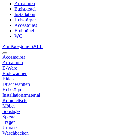
Armaturen
Badspiegel
Installation
Heizkörper
Accessoires
Badmöbel
WC
Zur Kategorie SALE
Accessoires
Armaturen
B-Ware
Badewannen
Bidets
Duschwannen
Heizkörper
Installationsmaterial
Komplettsets
Möbel
Sonstiges
Spiegel
Träger
Urinale
Waschbecken