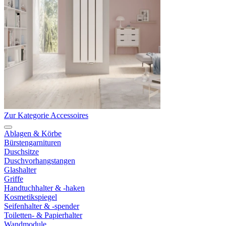
Zur Kategorie Accessoires
Ablagen & Körbe
Bürstengarnituren
Duschsitze
Duschvorhangstangen
Glashalter
Griffe
Handtuchhalter & -haken
Kosmetikspiegel
Seifenhalter & -spender
Toiletten- & Papierhalter
Wandmodule