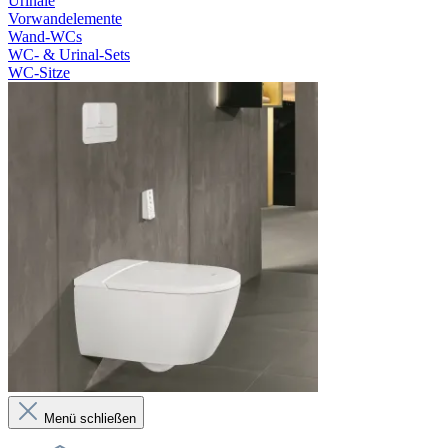
Urinale
Vorwandelemente
Wand-WCs
WC- & Urinal-Sets
WC-Sitze
Menü schließen