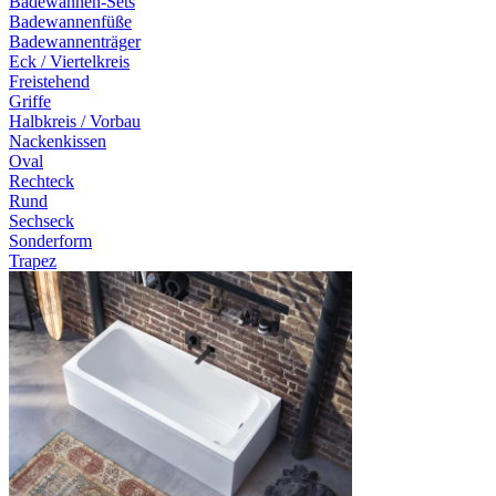
Badewannen-Sets
Badewannenfüße
Badewannenträger
Eck / Viertelkreis
Freistehend
Griffe
Halbkreis / Vorbau
Nackenkissen
Oval
Rechteck
Rund
Sechseck
Sonderform
Trapez