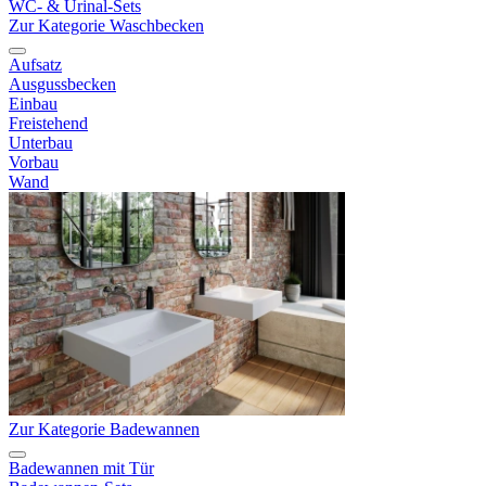
WC- & Urinal-Sets
Zur Kategorie Waschbecken
Aufsatz
Ausgussbecken
Einbau
Freistehend
Unterbau
Vorbau
Wand
Zur Kategorie Badewannen
Badewannen mit Tür