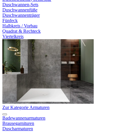
Duschwannen-Sets
Duschwannenfüße
Duschwannenträger
Fünfeck
Halbkreis / Vorbau
Quadrat & Rechteck
Viertelkreis
Zur Kategorie Armaturen
Badewannenarmaturen
Brausegarnituren
Duscharmaturen