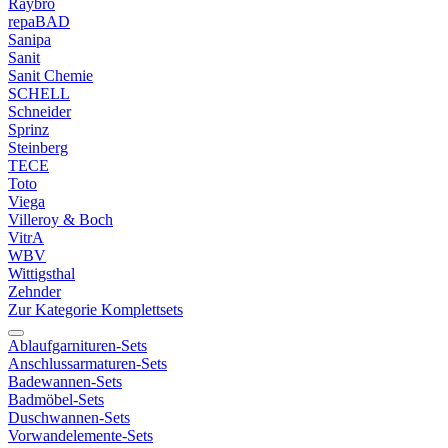
Raybro
repaBAD
Sanipa
Sanit
Sanit Chemie
SCHELL
Schneider
Sprinz
Steinberg
TECE
Toto
Viega
Villeroy & Boch
VitrA
WBV
Wittigsthal
Zehnder
Zur Kategorie Komplettsets
Ablaufgarnituren-Sets
Anschlussarmaturen-Sets
Badewannen-Sets
Badmöbel-Sets
Duschwannen-Sets
Vorwandelemente-Sets