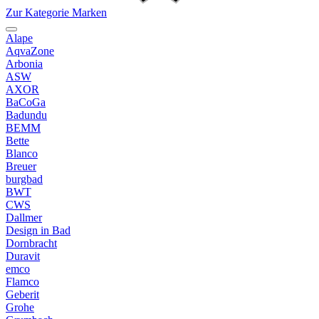
Zur Kategorie Marken
Alape
AqvaZone
Arbonia
ASW
AXOR
BaCoGa
Badundu
BEMM
Bette
Blanco
Breuer
burgbad
BWT
CWS
Dallmer
Design in Bad
Dornbracht
Duravit
emco
Flamco
Geberit
Grohe