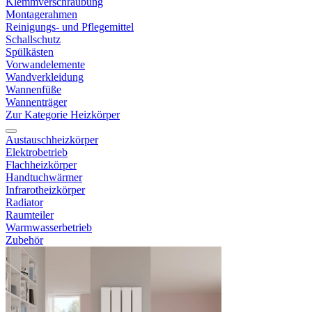
Klemmverschraubung
Montagerahmen
Reinigungs- und Pflegemittel
Schallschutz
Spülkästen
Vorwandelemente
Wandverkleidung
Wannenfüße
Wannenträger
Zur Kategorie Heizkörper
Austauschheizkörper
Elektrobetrieb
Flachheizkörper
Handtuchwärmer
Infrarotheizkörper
Radiator
Raumteiler
Warmwasserbetrieb
Zubehör