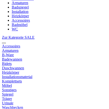
Armaturen
Badspiegel
Installation
Heizkörper
Accessoires
Badmöbel
WC
Zur Kategorie SALE
Accessoires
Armaturen
B-Ware
Badewannen
Bidets
Duschwannen
Heizkörper
Installationsmaterial
Komplettsets
Möbel
Sonstiges
Spiegel
Träger
Urinale
Waschbecken