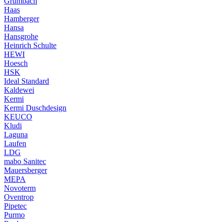
Grumbach
Haas
Hamberger
Hansa
Hansgrohe
Heinrich Schulte
HEWI
Hoesch
HSK
Ideal Standard
Kaldewei
Kermi
Kermi Duschdesign
KEUCO
Kludi
Laguna
Laufen
LDG
mabo Sanitec
Mauersberger
MEPA
Novoterm
Oventrop
Pipetec
Purmo