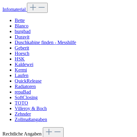
Infomaterial
Bette
Blanco
burgbad
Duravit
Duschkabine finden - Messhilfe
Geberit
Hoesch
HSK
Kaldewei
Kermi
Laufen
QuickRelease
Radiatoren
repaBad
SoftClosing
TOTO
Villeroy & Boch
Zehnder
Zollmaßangaben
Rechtliche Angaben