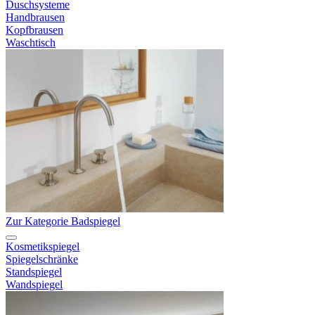
Duschsysteme
Handbrausen
Kopfbrausen
Waschtisch
Zur Kategorie Badspiegel
Kosmetikspiegel
Spiegelschränke
Standspiegel
Wandspiegel