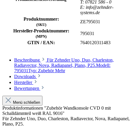
T: 07821 586 - 0
E: info@zehnder-
systems.de
Produktnummer:
ZE795031
(SKU)
Hersteller-Produktnummer:
795031
(MPN)
GTIN / EAN:
7640120311483
Beschreibung
Für Zehnder Uno, Duo, Charleston,
Radiavector, Nova, Radiapanel, Plano, P25.Modell:
795031Typ: Zubehör
Mehr
Downloads
Hersteller
Bewertungen
Menü schließen
Produktinformationen "Zubehör Wandkonsole CVD 0 mit
Schalldämmteil weiß RAL 9016"
Für Zehnder Uno, Duo, Charleston, Radiavector, Nova, Radiapanel,
Plano, P25.