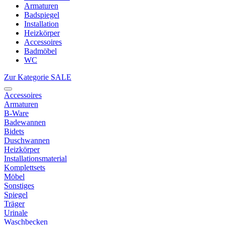
Armaturen
Badspiegel
Installation
Heizkörper
Accessoires
Badmöbel
WC
Zur Kategorie SALE
Accessoires
Armaturen
B-Ware
Badewannen
Bidets
Duschwannen
Heizkörper
Installationsmaterial
Komplettsets
Möbel
Sonstiges
Spiegel
Träger
Urinale
Waschbecken