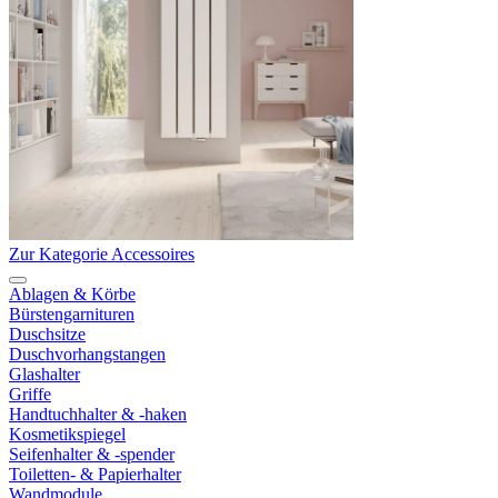
Zur Kategorie Accessoires
Ablagen & Körbe
Bürstengarnituren
Duschsitze
Duschvorhangstangen
Glashalter
Griffe
Handtuchhalter & -haken
Kosmetikspiegel
Seifenhalter & -spender
Toiletten- & Papierhalter
Wandmodule