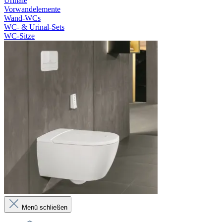
Urinale
Vorwandelemente
Wand-WCs
WC- & Urinal-Sets
WC-Sitze
Menü schließen