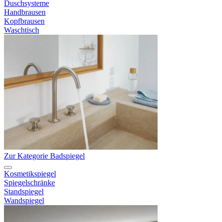
Duschsysteme
Handbrausen
Kopfbrausen
Waschtisch
Zur Kategorie Badspiegel
Kosmetikspiegel
Spiegelschränke
Standspiegel
Wandspiegel