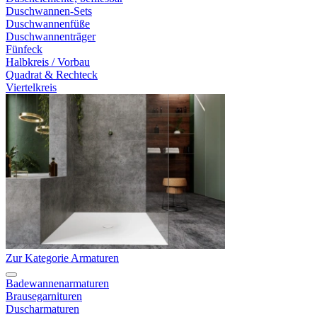
Duschwannen-Sets
Duschwannenfüße
Duschwannenträger
Fünfeck
Halbkreis / Vorbau
Quadrat & Rechteck
Viertelkreis
Zur Kategorie Armaturen
Badewannenarmaturen
Brausegarnituren
Duscharmaturen