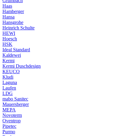
Grumbach
Haas
Hamberger
Hansa
Hansgrohe
Heinrich Schulte
HEWI
Hoesch
HSK
Ideal Standard
Kaldewei
Kermi
Kermi Duschdesign
KEUCO
Kludi
Laguna
Laufen
LDG
mabo Sanitec
Mauersberger
MEPA
Novoterm
Oventrop
Pipetec
Purmo