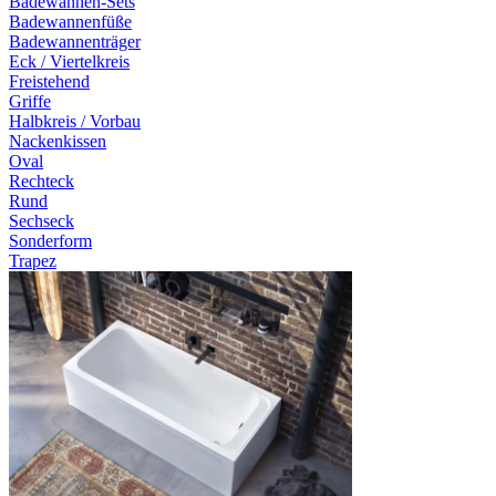
Badewannen-Sets
Badewannenfüße
Badewannenträger
Eck / Viertelkreis
Freistehend
Griffe
Halbkreis / Vorbau
Nackenkissen
Oval
Rechteck
Rund
Sechseck
Sonderform
Trapez