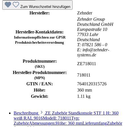
Zum Wunschzettel hinzufügen
Hersteller:
Zehnder
Zehnder Group
Deutschland GmbH
Europastraße 10
Hersteller-Kontaktdaten:
77933 Lahr
Informationspflichten zur GPSR
Deutschland
Produktsicherheitsverordnung
T: 07821 586 - 0
E: info@zehnder-
systems.de
Produktnummer:
ZE718011
(SKU)
Hersteller-Produktnummer:
718011
(MPN)
GTIN / EAN:
7640120315726
Höhe:
360 mm
Gewicht:
1.11 kg
Beschreibung
ZE Zubehör Standkonsole STF 1 H: 360
weiß RAL 9016Modell: 718011Typ:
ZubehörAbmessungen:Höhe: 360 mmLieferumfangZubehör