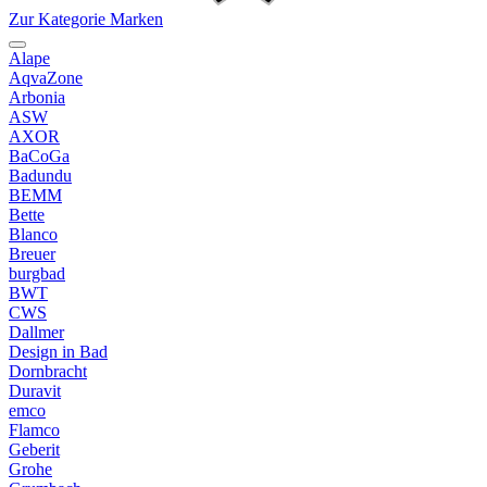
Zur Kategorie Marken
Alape
AqvaZone
Arbonia
ASW
AXOR
BaCoGa
Badundu
BEMM
Bette
Blanco
Breuer
burgbad
BWT
CWS
Dallmer
Design in Bad
Dornbracht
Duravit
emco
Flamco
Geberit
Grohe