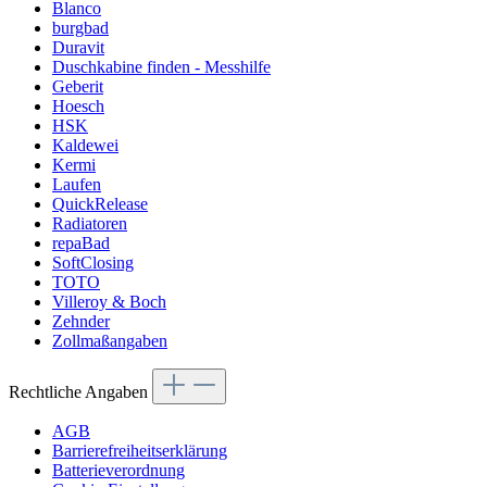
Blanco
burgbad
Duravit
Duschkabine finden - Messhilfe
Geberit
Hoesch
HSK
Kaldewei
Kermi
Laufen
QuickRelease
Radiatoren
repaBad
SoftClosing
TOTO
Villeroy & Boch
Zehnder
Zollmaßangaben
Rechtliche Angaben
AGB
Barrierefreiheitserklärung
Batterieverordnung