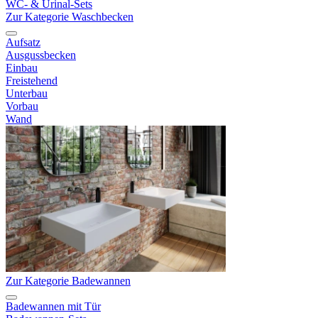
WC- & Urinal-Sets
Zur Kategorie Waschbecken
Aufsatz
Ausgussbecken
Einbau
Freistehend
Unterbau
Vorbau
Wand
Zur Kategorie Badewannen
Badewannen mit Tür