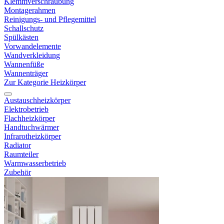
Klemmverschraubung
Montagerahmen
Reinigungs- und Pflegemittel
Schallschutz
Spülkästen
Vorwandelemente
Wandverkleidung
Wannenfüße
Wannenträger
Zur Kategorie Heizkörper
Austauschheizkörper
Elektrobetrieb
Flachheizkörper
Handtuchwärmer
Infrarotheizkörper
Radiator
Raumteiler
Warmwasserbetrieb
Zubehör