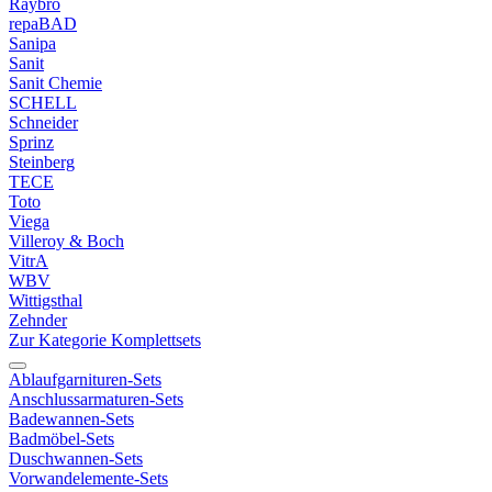
Raybro
repaBAD
Sanipa
Sanit
Sanit Chemie
SCHELL
Schneider
Sprinz
Steinberg
TECE
Toto
Viega
Villeroy & Boch
VitrA
WBV
Wittigsthal
Zehnder
Zur Kategorie Komplettsets
Ablaufgarnituren-Sets
Anschlussarmaturen-Sets
Badewannen-Sets
Badmöbel-Sets
Duschwannen-Sets
Vorwandelemente-Sets