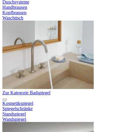
Duschsysteme
Handbrausen
Kopfbrausen
Waschtisch
Zur Kategorie Badspiegel
Kosmetikspiegel
Spiegelschränke
Standspiegel
Wandspiegel