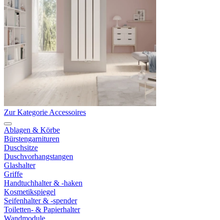
Zur Kategorie Accessoires
Ablagen & Körbe
Bürstengarnituren
Duschsitze
Duschvorhangstangen
Glashalter
Griffe
Handtuchhalter & -haken
Kosmetikspiegel
Seifenhalter & -spender
Toiletten- & Papierhalter
Wandmodule