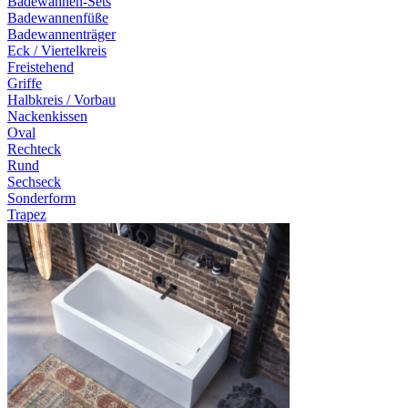
Badewannen-Sets
Badewannenfüße
Badewannenträger
Eck / Viertelkreis
Freistehend
Griffe
Halbkreis / Vorbau
Nackenkissen
Oval
Rechteck
Rund
Sechseck
Sonderform
Trapez