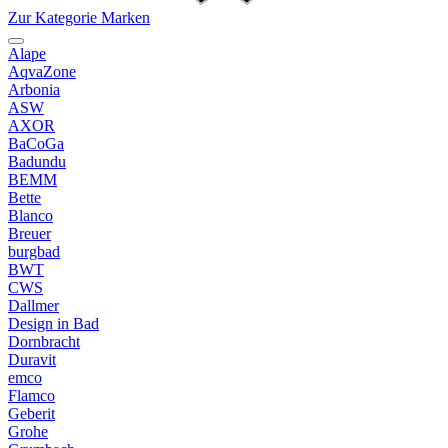
Zur Kategorie Marken
Alape
AqvaZone
Arbonia
ASW
AXOR
BaCoGa
Badundu
BEMM
Bette
Blanco
Breuer
burgbad
BWT
CWS
Dallmer
Design in Bad
Dornbracht
Duravit
emco
Flamco
Geberit
Grohe