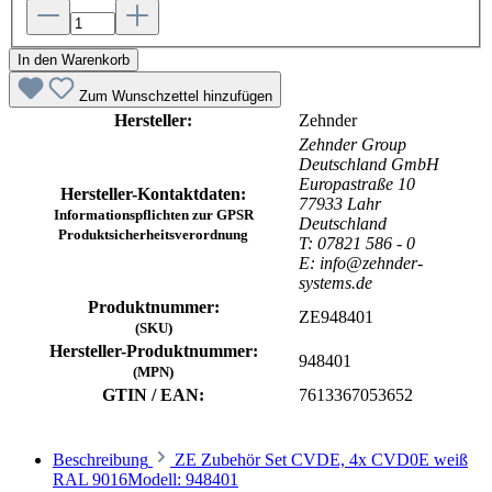
In den Warenkorb
Zum Wunschzettel hinzufügen
Hersteller:
Zehnder
Zehnder Group
Deutschland GmbH
Europastraße 10
Hersteller-Kontaktdaten:
77933 Lahr
Informationspflichten zur GPSR
Deutschland
Produktsicherheitsverordnung
T: 07821 586 - 0
E: info@zehnder-
systems.de
Produktnummer:
ZE948401
(SKU)
Hersteller-Produktnummer:
948401
(MPN)
GTIN / EAN:
7613367053652
Beschreibung
ZE Zubehör Set CVDE, 4x CVD0E weiß
RAL 9016Modell: 948401