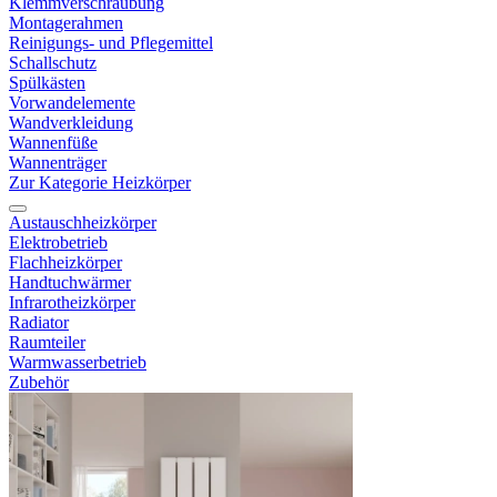
Klemmverschraubung
Montagerahmen
Reinigungs- und Pflegemittel
Schallschutz
Spülkästen
Vorwandelemente
Wandverkleidung
Wannenfüße
Wannenträger
Zur Kategorie Heizkörper
Austauschheizkörper
Elektrobetrieb
Flachheizkörper
Handtuchwärmer
Infrarotheizkörper
Radiator
Raumteiler
Warmwasserbetrieb
Zubehör