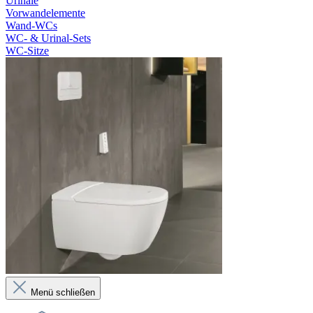
Urinale
Vorwandelemente
Wand-WCs
WC- & Urinal-Sets
WC-Sitze
Menü schließen