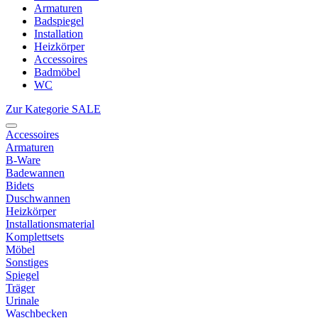
Armaturen
Badspiegel
Installation
Heizkörper
Accessoires
Badmöbel
WC
Zur Kategorie SALE
Accessoires
Armaturen
B-Ware
Badewannen
Bidets
Duschwannen
Heizkörper
Installationsmaterial
Komplettsets
Möbel
Sonstiges
Spiegel
Träger
Urinale
Waschbecken