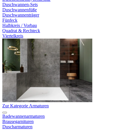
Duschwannen-Sets
Duschwannenfüße
Duschwannenträger
Fünfeck
Halbkreis / Vorbau
Quadrat & Rechteck
Viertelkreis
Zur Kategorie Armaturen
Badewannenarmaturen
Brausegarnituren
Duscharmaturen