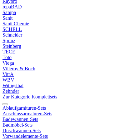
Raybro
repaBAD
Sanipa
Sanit
Sanit Chemie
SCHELL
Schneider
Sprinz
Steinberg
TECE
Toto
Viega
Villeroy & Boch
VitrA
WBV
Wittigsthal
Zehnder
Zur Kategorie Komplettsets
Ablaufgarnituren-Sets
Anschlussarmaturen-Sets
Badewannen-Sets
Badmöbel-Sets
Duschwannen-Sets
Vorwandelemente-Sets