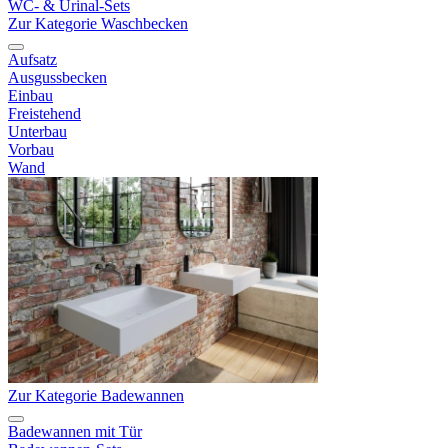
WC- & Urinal-Sets
Zur Kategorie Waschbecken
Aufsatz
Ausgussbecken
Einbau
Freistehend
Unterbau
Vorbau
Wand
Zur Kategorie Badewannen
Badewannen mit Tür