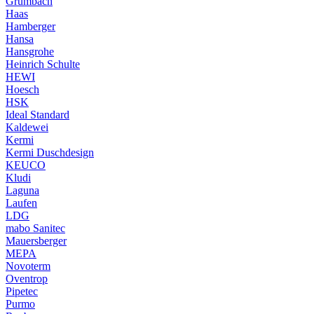
Grumbach
Haas
Hamberger
Hansa
Hansgrohe
Heinrich Schulte
HEWI
Hoesch
HSK
Ideal Standard
Kaldewei
Kermi
Kermi Duschdesign
KEUCO
Kludi
Laguna
Laufen
LDG
mabo Sanitec
Mauersberger
MEPA
Novoterm
Oventrop
Pipetec
Purmo