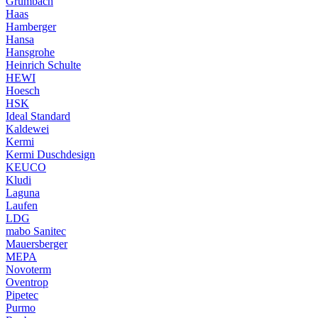
Grumbach
Haas
Hamberger
Hansa
Hansgrohe
Heinrich Schulte
HEWI
Hoesch
HSK
Ideal Standard
Kaldewei
Kermi
Kermi Duschdesign
KEUCO
Kludi
Laguna
Laufen
LDG
mabo Sanitec
Mauersberger
MEPA
Novoterm
Oventrop
Pipetec
Purmo