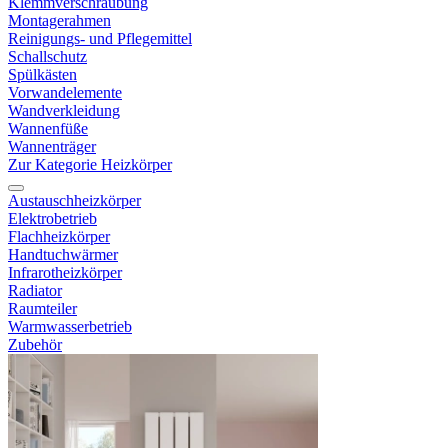
Klemmverschraubung
Montagerahmen
Reinigungs- und Pflegemittel
Schallschutz
Spülkästen
Vorwandelemente
Wandverkleidung
Wannenfüße
Wannenträger
Zur Kategorie Heizkörper
Austauschheizkörper
Elektrobetrieb
Flachheizkörper
Handtuchwärmer
Infrarotheizkörper
Radiator
Raumteiler
Warmwasserbetrieb
Zubehör