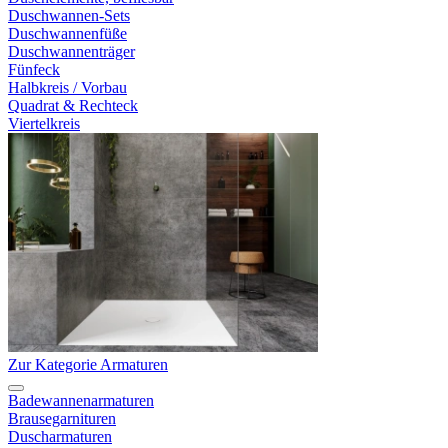
Duschwannen-Sets
Duschwannenfüße
Duschwannenträger
Fünfeck
Halbkreis / Vorbau
Quadrat & Rechteck
Viertelkreis
Zur Kategorie Armaturen
Badewannenarmaturen
Brausegarnituren
Duscharmaturen