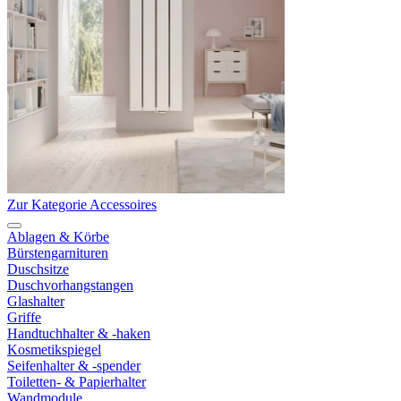
Zur Kategorie Accessoires
Ablagen & Körbe
Bürstengarnituren
Duschsitze
Duschvorhangstangen
Glashalter
Griffe
Handtuchhalter & -haken
Kosmetikspiegel
Seifenhalter & -spender
Toiletten- & Papierhalter
Wandmodule