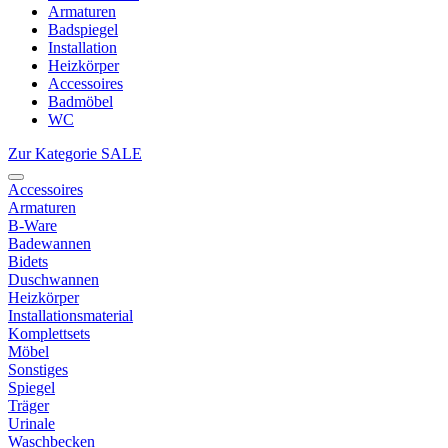
Armaturen
Badspiegel
Installation
Heizkörper
Accessoires
Badmöbel
WC
Zur Kategorie SALE
Accessoires
Armaturen
B-Ware
Badewannen
Bidets
Duschwannen
Heizkörper
Installationsmaterial
Komplettsets
Möbel
Sonstiges
Spiegel
Träger
Urinale
Waschbecken