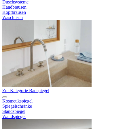
Duschsysteme
Handbrausen
Kopfbrausen
Waschtisch
Zur Kategorie Badspiegel
Kosmetikspiegel
Spiegelschränke
Standspiegel
Wandspiegel