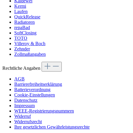
Kaldewei
Kermi
Laufen
QuickRelease
Radiatoren
repaBad
SoftClosing
TOTO
Villeroy & Boch
Zehnder
Zollmaßangaben
Rechtliche Angaben
AGB
Barrierefreiheitserklärung
Batterieverordnung
Cookie-Einstellungen
Datenschutz
Impressum
WEEE-Registrierungsnummern
Widerruf
Widerrufsrecht
Ihre gesetzlichen Gewährleistungsrechte