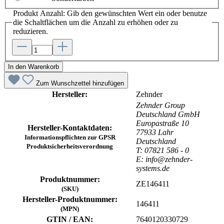
Produkt Anzahl: Gib den gewünschten Wert ein oder benutze
die Schaltflächen um die Anzahl zu erhöhen oder zu
reduzieren.
In den Warenkorb
Zum Wunschzettel hinzufügen
Hersteller:
Zehnder
Zehnder Group
Deutschland GmbH
Europastraße 10
Hersteller-Kontaktdaten:
77933 Lahr
Informationspflichten zur GPSR
Deutschland
Produktsicherheitsverordnung
T: 07821 586 - 0
E: info@zehnder-
systems.de
Produktnummer:
ZE146411
(SKU)
Hersteller-Produktnummer:
146411
(MPN)
GTIN / EAN:
7640120330729