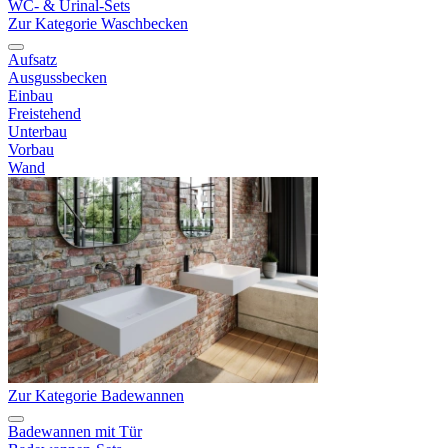
WC- & Urinal-Sets
Zur Kategorie Waschbecken
Aufsatz
Ausgussbecken
Einbau
Freistehend
Unterbau
Vorbau
Wand
Zur Kategorie Badewannen
Badewannen mit Tür