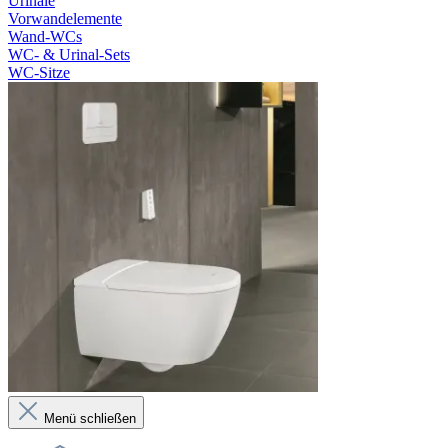
Urinale
Vorwandelemente
Wand-WCs
WC- & Urinal-Sets
WC-Sitze
Menü schließen