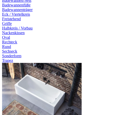
Badewannen-Sets
Badewannenfüße
Badewannenträger
Eck / Viertelkreis
Freistehend
Griffe
Halbkreis / Vorbau
Nackenkissen
Oval
Rechteck
Rund
Sechseck
Sonderform
Trapez