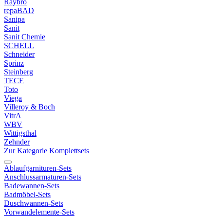
Raybro
repaBAD
Sanipa
Sanit
Sanit Chemie
SCHELL
Schneider
Sprinz
Steinberg
TECE
Toto
Viega
Villeroy & Boch
VitrA
WBV
Wittigsthal
Zehnder
Zur Kategorie Komplettsets
Ablaufgarnituren-Sets
Anschlussarmaturen-Sets
Badewannen-Sets
Badmöbel-Sets
Duschwannen-Sets
Vorwandelemente-Sets