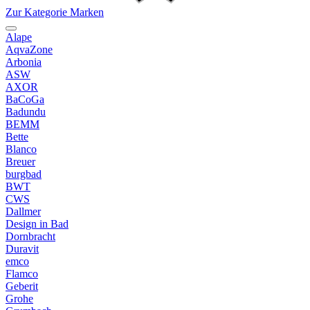
Zur Kategorie Marken
Alape
AqvaZone
Arbonia
ASW
AXOR
BaCoGa
Badundu
BEMM
Bette
Blanco
Breuer
burgbad
BWT
CWS
Dallmer
Design in Bad
Dornbracht
Duravit
emco
Flamco
Geberit
Grohe