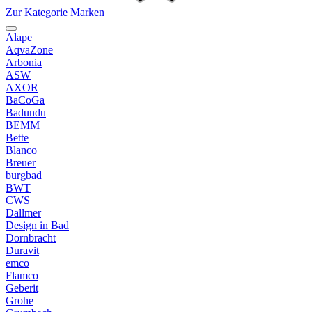
Zur Kategorie Marken
Alape
AqvaZone
Arbonia
ASW
AXOR
BaCoGa
Badundu
BEMM
Bette
Blanco
Breuer
burgbad
BWT
CWS
Dallmer
Design in Bad
Dornbracht
Duravit
emco
Flamco
Geberit
Grohe