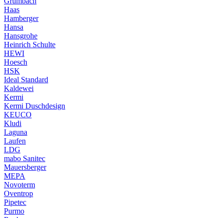
Grumbach
Haas
Hamberger
Hansa
Hansgrohe
Heinrich Schulte
HEWI
Hoesch
HSK
Ideal Standard
Kaldewei
Kermi
Kermi Duschdesign
KEUCO
Kludi
Laguna
Laufen
LDG
mabo Sanitec
Mauersberger
MEPA
Novoterm
Oventrop
Pipetec
Purmo