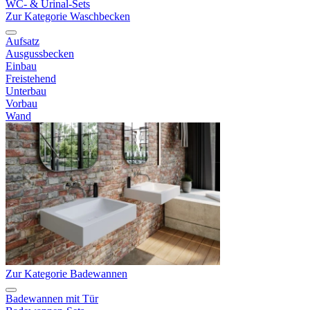
WC- & Urinal-Sets
Zur Kategorie Waschbecken
Aufsatz
Ausgussbecken
Einbau
Freistehend
Unterbau
Vorbau
Wand
Zur Kategorie Badewannen
Badewannen mit Tür