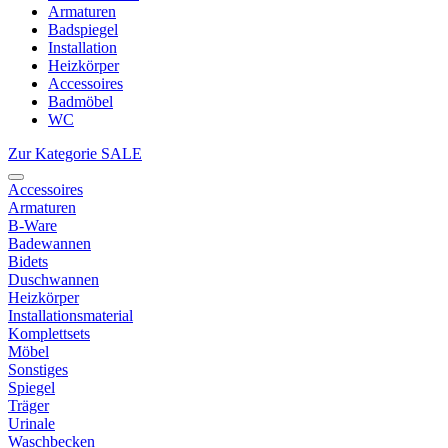
Armaturen
Badspiegel
Installation
Heizkörper
Accessoires
Badmöbel
WC
Zur Kategorie SALE
Accessoires
Armaturen
B-Ware
Badewannen
Bidets
Duschwannen
Heizkörper
Installationsmaterial
Komplettsets
Möbel
Sonstiges
Spiegel
Träger
Urinale
Waschbecken