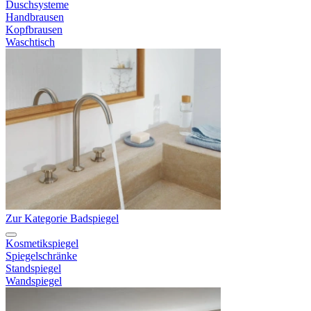
Duschsysteme
Handbrausen
Kopfbrausen
Waschtisch
Zur Kategorie Badspiegel
Kosmetikspiegel
Spiegelschränke
Standspiegel
Wandspiegel