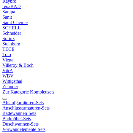
Raybro
repaBAD
Sanipa
Sanit
Sanit Chemie
SCHELL
Schneider
Sprinz
Steinberg
TECE
Toto
Viega
Villeroy & Boch
VitrA
WBV
Wittigsthal
Zehnder
Zur Kategorie Komplettsets
Ablaufgarnituren-Sets
Anschlussarmaturen-Sets
Badewannen-Sets
Badmöbel-Sets
Duschwannen-Sets
Vorwandelemente-Sets