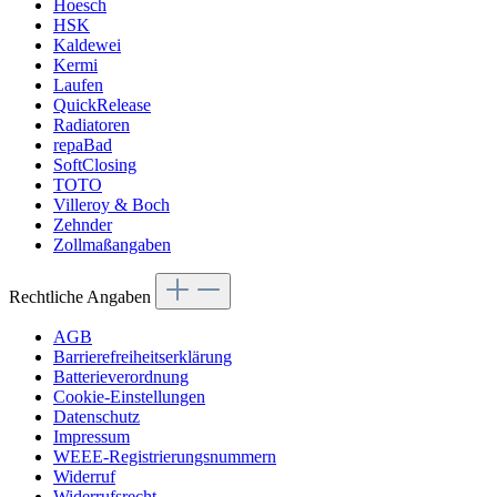
Hoesch
HSK
Kaldewei
Kermi
Laufen
QuickRelease
Radiatoren
repaBad
SoftClosing
TOTO
Villeroy & Boch
Zehnder
Zollmaßangaben
Rechtliche Angaben
AGB
Barrierefreiheitserklärung
Batterieverordnung
Cookie-Einstellungen
Datenschutz
Impressum
WEEE-Registrierungsnummern
Widerruf
Widerrufsrecht