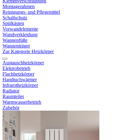
Klemmverschraubung
Montagerahmen
Reinigungs- und Pflegemittel
Schallschutz
Spülkästen
Vorwandelemente
Wandverkleidung
Wannenfüße
Wannenträger
Zur Kategorie Heizkörper
Austauschheizkörper
Elektrobetrieb
Flachheizkörper
Handtuchwärmer
Infrarotheizkörper
Radiator
Raumteiler
Warmwasserbetrieb
Zubehör