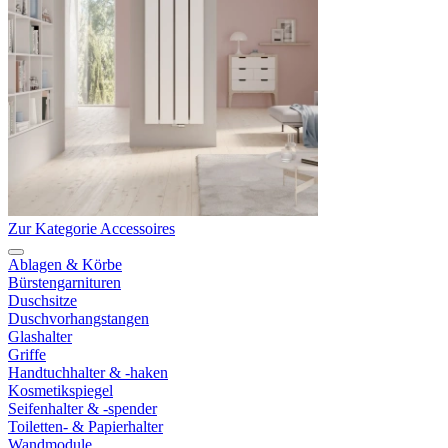
Zur Kategorie Accessoires
Ablagen & Körbe
Bürstengarnituren
Duschsitze
Duschvorhangstangen
Glashalter
Griffe
Handtuchhalter & -haken
Kosmetikspiegel
Seifenhalter & -spender
Toiletten- & Papierhalter
Wandmodule