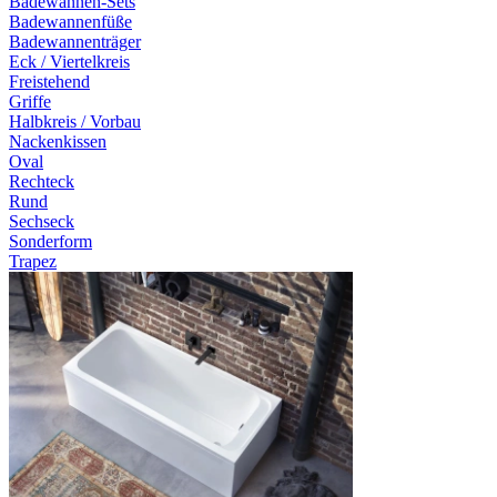
Badewannen-Sets
Badewannenfüße
Badewannenträger
Eck / Viertelkreis
Freistehend
Griffe
Halbkreis / Vorbau
Nackenkissen
Oval
Rechteck
Rund
Sechseck
Sonderform
Trapez