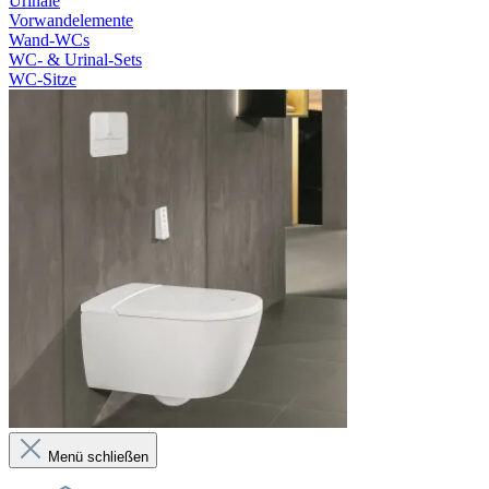
Urinale
Vorwandelemente
Wand-WCs
WC- & Urinal-Sets
WC-Sitze
Menü schließen