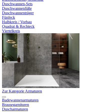
Duschwannen-Sets
Duschwannenfüße
Duschwannenträger
Fünfeck
Halbkreis / Vorbau
Quadrat & Rechteck
Viertelkreis
Zur Kategorie Armaturen
Badewannenarmaturen
Brausegarnituren
Duscharmaturen