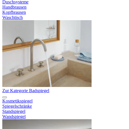
Duschsysteme
Handbrausen
Kopfbrausen
Waschtisch
Zur Kategorie Badspiegel
Kosmetikspiegel
Spiegelschränke
Standspiegel
Wandspiegel