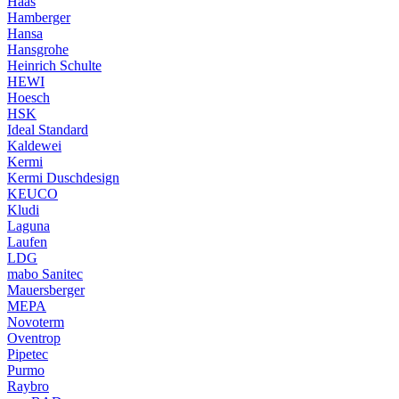
Haas
Hamberger
Hansa
Hansgrohe
Heinrich Schulte
HEWI
Hoesch
HSK
Ideal Standard
Kaldewei
Kermi
Kermi Duschdesign
KEUCO
Kludi
Laguna
Laufen
LDG
mabo Sanitec
Mauersberger
MEPA
Novoterm
Oventrop
Pipetec
Purmo
Raybro