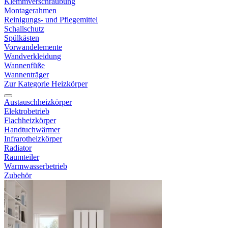
Klemmverschraubung
Montagerahmen
Reinigungs- und Pflegemittel
Schallschutz
Spülkästen
Vorwandelemente
Wandverkleidung
Wannenfüße
Wannenträger
Zur Kategorie Heizkörper
Austauschheizkörper
Elektrobetrieb
Flachheizkörper
Handtuchwärmer
Infrarotheizkörper
Radiator
Raumteiler
Warmwasserbetrieb
Zubehör