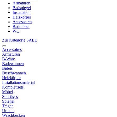
Armaturen
Badspiegel
Installation
Heizkörper
Accessoires
Badmöbel
WC
Zur Kategorie SALE
Accessoires
Armaturen
B-Ware
Badewannen
Bidets
Duschwannen
Heizkörper
Installationsmaterial
Komplettsets
Möbel
Sonstiges
Spiegel
Träger
Urinale
Waschbecken