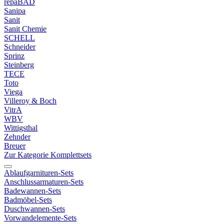
repaBAD
Sanipa
Sanit
Sanit Chemie
SCHELL
Schneider
Sprinz
Steinberg
TECE
Toto
Viega
Villeroy & Boch
VitrA
WBV
Wittigsthal
Zehnder
Breuer
Zur Kategorie Komplettsets
Ablaufgarnituren-Sets
Anschlussarmaturen-Sets
Badewannen-Sets
Badmöbel-Sets
Duschwannen-Sets
Vorwandelemente-Sets