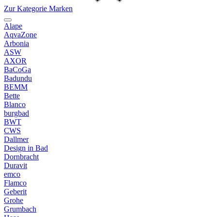
Zur Kategorie Marken
Alape
AqvaZone
Arbonia
ASW
AXOR
BaCoGa
Badundu
BEMM
Bette
Blanco
burgbad
BWT
CWS
Dallmer
Design in Bad
Dornbracht
Duravit
emco
Flamco
Geberit
Grohe
Grumbach