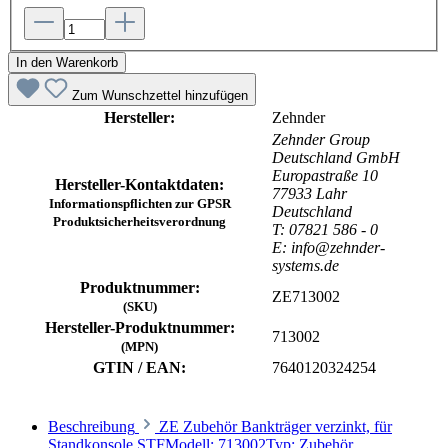
In den Warenkorb
Zum Wunschzettel hinzufügen
Hersteller:
Zehnder
Zehnder Group
Deutschland GmbH
Europastraße 10
Hersteller-Kontaktdaten:
77933 Lahr
Informationspflichten zur GPSR
Deutschland
Produktsicherheitsverordnung
T: 07821 586 - 0
E: info@zehnder-
systems.de
Produktnummer:
ZE713002
(SKU)
Hersteller-Produktnummer:
713002
(MPN)
GTIN / EAN:
7640120324254
Beschreibung
ZE Zubehör Bankträger verzinkt, für
Standkonsole STFModell: 713002Typ: Zubehör