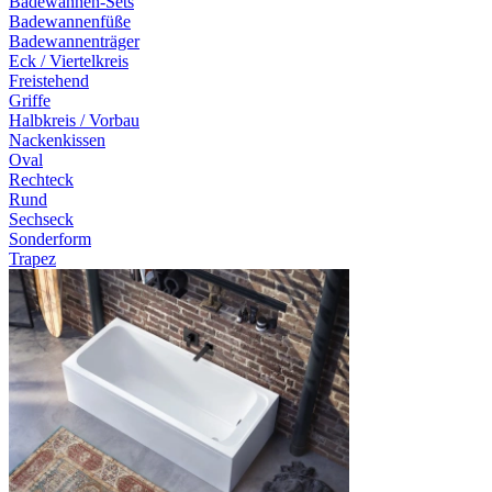
Badewannen-Sets
Badewannenfüße
Badewannenträger
Eck / Viertelkreis
Freistehend
Griffe
Halbkreis / Vorbau
Nackenkissen
Oval
Rechteck
Rund
Sechseck
Sonderform
Trapez