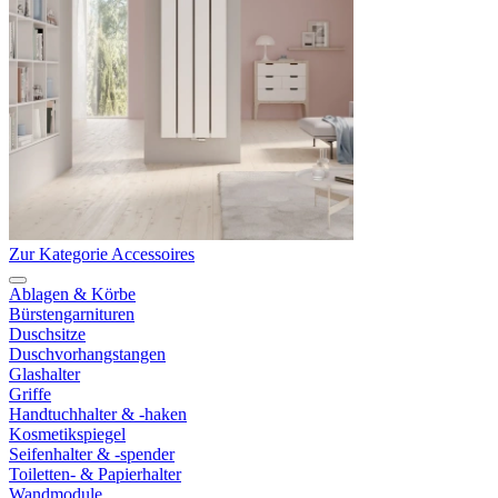
Zur Kategorie Accessoires
Ablagen & Körbe
Bürstengarnituren
Duschsitze
Duschvorhangstangen
Glashalter
Griffe
Handtuchhalter & -haken
Kosmetikspiegel
Seifenhalter & -spender
Toiletten- & Papierhalter
Wandmodule