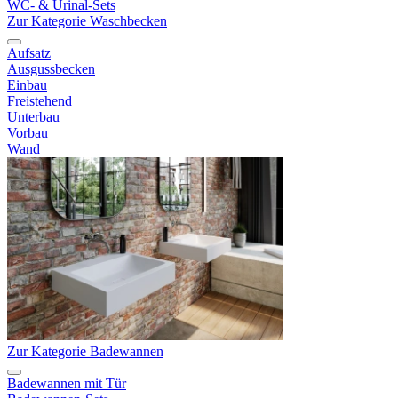
WC- & Urinal-Sets
Zur Kategorie Waschbecken
Aufsatz
Ausgussbecken
Einbau
Freistehend
Unterbau
Vorbau
Wand
Zur Kategorie Badewannen
Badewannen mit Tür