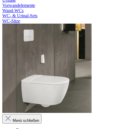
Urinale
Vorwandelemente
Wand-WCs
WC- & Urinal-Sets
WC-Sitze
Menü schließen