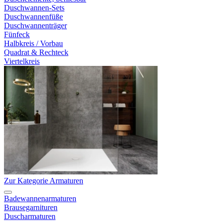
Duschwannen-Sets
Duschwannenfüße
Duschwannenträger
Fünfeck
Halbkreis / Vorbau
Quadrat & Rechteck
Viertelkreis
Zur Kategorie Armaturen
Badewannenarmaturen
Brausegarnituren
Duscharmaturen