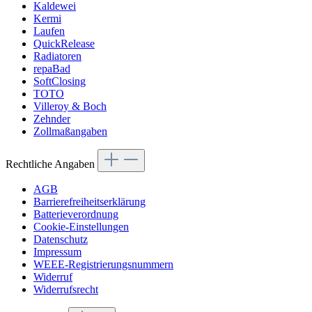
Kaldewei
Kermi
Laufen
QuickRelease
Radiatoren
repaBad
SoftClosing
TOTO
Villeroy & Boch
Zehnder
Zollmaßangaben
Rechtliche Angaben
AGB
Barrierefreiheitserklärung
Batterieverordnung
Cookie-Einstellungen
Datenschutz
Impressum
WEEE-Registrierungsnummern
Widerruf
Widerrufsrecht