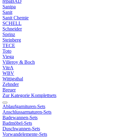
repaBAD
Sanipa
Sanit
Sanit Chemie
SCHELL
Schneider
Sprinz
Steinberg
TECE
Toto
Viega
Villeroy & Boch
VitrA
WBV
Wittigsthal
Zehnder
Breuer
Zur Kategorie Komplettsets
Ablaufgarnituren-Sets
Anschlussarmaturen-Sets
Badewannen-Sets
Badmöbel-Sets
Duschwannen-Sets
Vorwandelemente-Sets