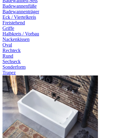
Badewannen-Sets
Badewannenfüße
Badewannenträger
Eck / Viertelkreis
Freistehend
Griffe
Halbkreis / Vorbau
Nackenkissen
Oval
Rechteck
Rund
Sechseck
Sonderform
Trapez