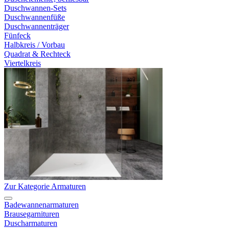
Duschwannen-Sets
Duschwannenfüße
Duschwannenträger
Fünfeck
Halbkreis / Vorbau
Quadrat & Rechteck
Viertelkreis
Zur Kategorie Armaturen
Badewannenarmaturen
Brausegarnituren
Duscharmaturen