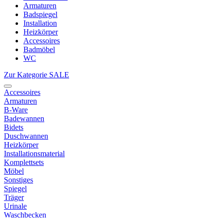
Armaturen
Badspiegel
Installation
Heizkörper
Accessoires
Badmöbel
WC
Zur Kategorie SALE
Accessoires
Armaturen
B-Ware
Badewannen
Bidets
Duschwannen
Heizkörper
Installationsmaterial
Komplettsets
Möbel
Sonstiges
Spiegel
Träger
Urinale
Waschbecken