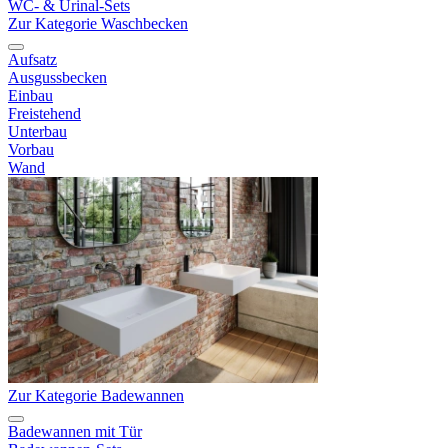
WC- & Urinal-Sets
Zur Kategorie Waschbecken
Aufsatz
Ausgussbecken
Einbau
Freistehend
Unterbau
Vorbau
Wand
Zur Kategorie Badewannen
Badewannen mit Tür