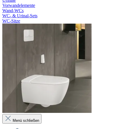
Urinale
Vorwandelemente
Wand-WCs
WC- & Urinal-Sets
WC-Sitze
Menü schließen