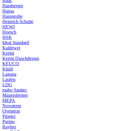
Haas
Hamberger
Hansa
Hansgrohe
Heinrich Schulte
HEWI
Hoesch
HSK
Ideal Standard
Kaldewei
Kermi
Kermi Duschdesign
KEUCO
Kludi
Laguna
Laufen
LDG
mabo Sanitec
Mauersberger
MEPA
Novoterm
Oventrop
Pipetec
Purmo
Raybro