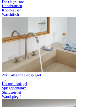
Duschsysteme
Handbrausen
Kopfbrausen
Waschtisch
Zur Kategorie Badspiegel
Kosmetikspiegel
Spiegelschränke
Standspiegel
Wandspiegel