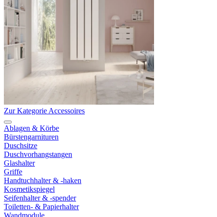
Zur Kategorie Accessoires
Ablagen & Körbe
Bürstengarnituren
Duschsitze
Duschvorhangstangen
Glashalter
Griffe
Handtuchhalter & -haken
Kosmetikspiegel
Seifenhalter & -spender
Toiletten- & Papierhalter
Wandmodule