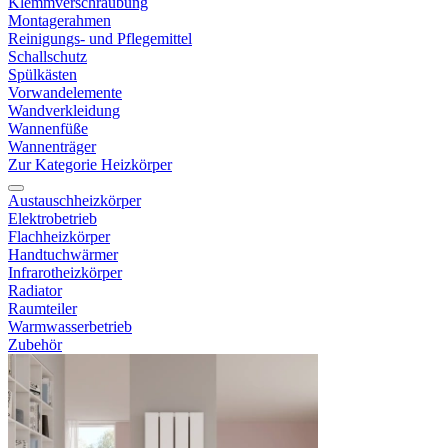
Klemmverschraubung
Montagerahmen
Reinigungs- und Pflegemittel
Schallschutz
Spülkästen
Vorwandelemente
Wandverkleidung
Wannenfüße
Wannenträger
Zur Kategorie Heizkörper
Austauschheizkörper
Elektrobetrieb
Flachheizkörper
Handtuchwärmer
Infrarotheizkörper
Radiator
Raumteiler
Warmwasserbetrieb
Zubehör