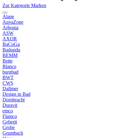
Zur Kategorie Marken
Alape
AqvaZone
Arbonia
ASW
AXOR
BaCoGa
Badundu
BEMM
Bette
Blanco
burgbad
BWT
CWS
Dallmer
Design in Bad
Dornbracht
Duravit
emco
Flamco
Geberit
Grohe
Grumbach