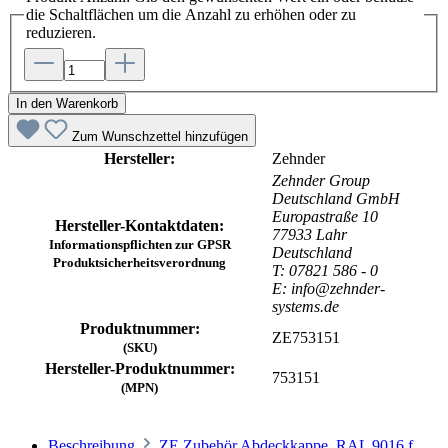
die Schaltflächen um die Anzahl zu erhöhen oder zu
reduzieren.
In den Warenkorb
Zum Wunschzettel hinzufügen
Hersteller:
Zehnder
Zehnder Group
Deutschland GmbH
Europastraße 10
Hersteller-Kontaktdaten:
77933 Lahr
Informationspflichten zur GPSR
Deutschland
Produktsicherheitsverordnung
T: 07821 586 - 0
E: info@zehnder-
systems.de
Produktnummer:
ZE753151
(SKU)
Hersteller-Produktnummer:
753151
(MPN)
Beschreibung
ZE Zubehör Abdeckkappe, RAL 9016 f.