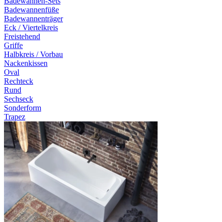
Badewannen-Sets
Badewannenfüße
Badewannenträger
Eck / Viertelkreis
Freistehend
Griffe
Halbkreis / Vorbau
Nackenkissen
Oval
Rechteck
Rund
Sechseck
Sonderform
Trapez