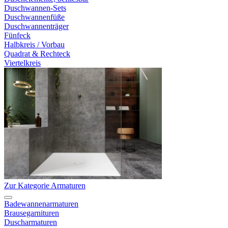
Duschwannen-Sets
Duschwannenfüße
Duschwannenträger
Fünfeck
Halbkreis / Vorbau
Quadrat & Rechteck
Viertelkreis
Zur Kategorie Armaturen
Badewannenarmaturen
Brausegarnituren
Duscharmaturen