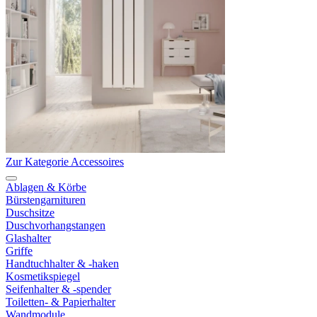
Zur Kategorie Accessoires
Ablagen & Körbe
Bürstengarnituren
Duschsitze
Duschvorhangstangen
Glashalter
Griffe
Handtuchhalter & -haken
Kosmetikspiegel
Seifenhalter & -spender
Toiletten- & Papierhalter
Wandmodule