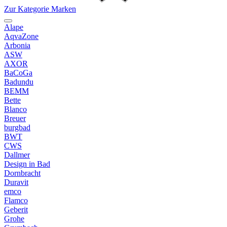
Zur Kategorie Marken
Alape
AqvaZone
Arbonia
ASW
AXOR
BaCoGa
Badundu
BEMM
Bette
Blanco
Breuer
burgbad
BWT
CWS
Dallmer
Design in Bad
Dornbracht
Duravit
emco
Flamco
Geberit
Grohe