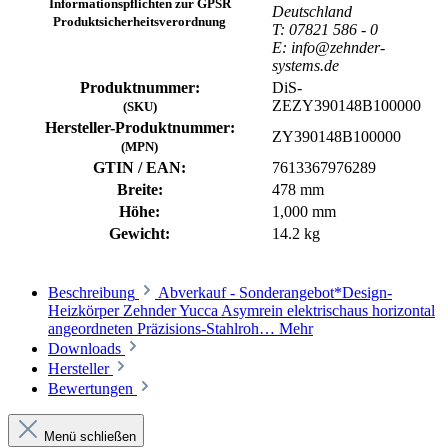
Informationspflichten zur GPSR
Deutschland
Produktsicherheitsverordnung
T: 07821 586 - 0
E: info@zehnder-
systems.de
Produktnummer:
DiS-
ZEZY390148B100000
(SKU)
Hersteller-Produktnummer:
ZY390148B100000
(MPN)
GTIN / EAN:
7613367976289
Breite:
478 mm
Höhe:
1,000 mm
Gewicht:
14.2 kg
Beschreibung
Abverkauf - Sonderangebot*Design-
Heizkörper Zehnder Yucca Asymrein elektrischaus horizontal
angeordneten Präzisions-Stahlroh…
Mehr
Downloads
Hersteller
Bewertungen
Menü schließen