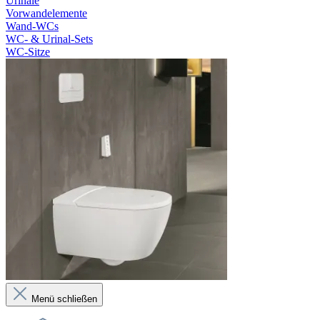
Urinale
Vorwandelemente
Wand-WCs
WC- & Urinal-Sets
WC-Sitze
Menü schließen