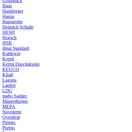
Grumbach
Haas
Hamberger
Hansa
Hansgrohe
Heinrich Schulte
HEWI
Hoesch
HSK
Ideal Standard
Kaldewei
Kermi
Kermi Duschdesign
KEUCO
Kludi
Laguna
Laufen
LDG
mabo Sanitec
Mauersberger
MEPA
Novoterm
Oventrop
Pipetec
Purmo