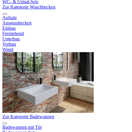
WC- & Urinal-Sets
Zur Kategorie Waschbecken
Aufsatz
Ausgussbecken
Einbau
Freistehend
Unterbau
Vorbau
Wand
Zur Kategorie Badewannen
Badewannen mit Tür