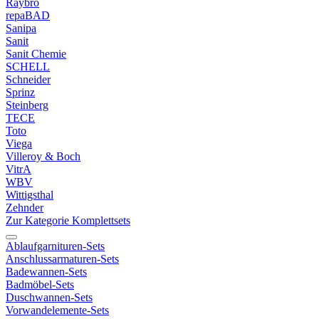
Raybro
repaBAD
Sanipa
Sanit
Sanit Chemie
SCHELL
Schneider
Sprinz
Steinberg
TECE
Toto
Viega
Villeroy & Boch
VitrA
WBV
Wittigsthal
Zehnder
Zur Kategorie Komplettsets
Ablaufgarnituren-Sets
Anschlussarmaturen-Sets
Badewannen-Sets
Badmöbel-Sets
Duschwannen-Sets
Vorwandelemente-Sets