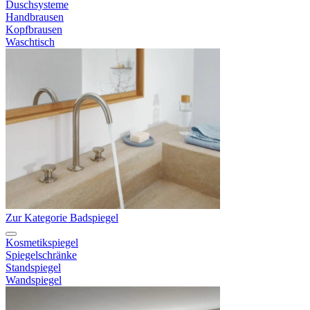
Duschsysteme
Handbrausen
Kopfbrausen
Waschtisch
Zur Kategorie Badspiegel
Kosmetikspiegel
Spiegelschränke
Standspiegel
Wandspiegel