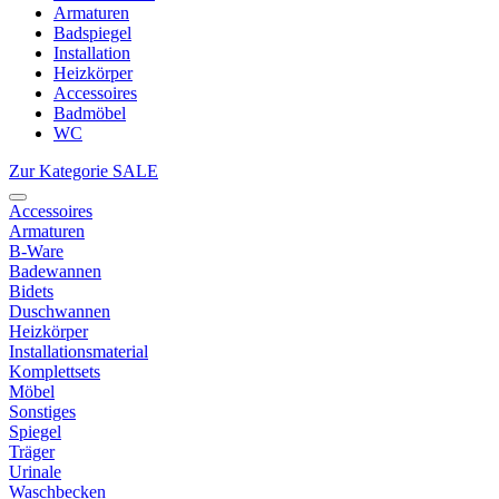
Armaturen
Badspiegel
Installation
Heizkörper
Accessoires
Badmöbel
WC
Zur Kategorie SALE
Accessoires
Armaturen
B-Ware
Badewannen
Bidets
Duschwannen
Heizkörper
Installationsmaterial
Komplettsets
Möbel
Sonstiges
Spiegel
Träger
Urinale
Waschbecken