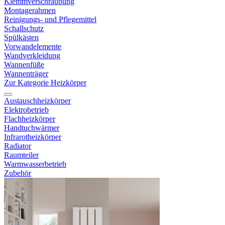
Klemmverschraubung
Montagerahmen
Reinigungs- und Pflegemittel
Schallschutz
Spülkästen
Vorwandelemente
Wandverkleidung
Wannenfüße
Wannenträger
Zur Kategorie Heizkörper
Austauschheizkörper
Elektrobetrieb
Flachheizkörper
Handtuchwärmer
Infrarotheizkörper
Radiator
Raumteiler
Warmwasserbetrieb
Zubehör