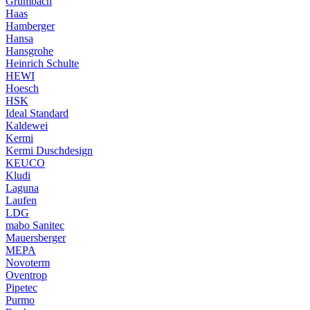
Grumbach
Haas
Hamberger
Hansa
Hansgrohe
Heinrich Schulte
HEWI
Hoesch
HSK
Ideal Standard
Kaldewei
Kermi
Kermi Duschdesign
KEUCO
Kludi
Laguna
Laufen
LDG
mabo Sanitec
Mauersberger
MEPA
Novoterm
Oventrop
Pipetec
Purmo