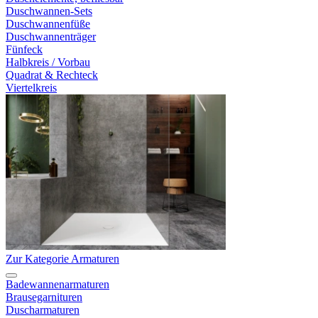
Duschwannen-Sets
Duschwannenfüße
Duschwannenträger
Fünfeck
Halbkreis / Vorbau
Quadrat & Rechteck
Viertelkreis
Zur Kategorie Armaturen
Badewannenarmaturen
Brausegarnituren
Duscharmaturen