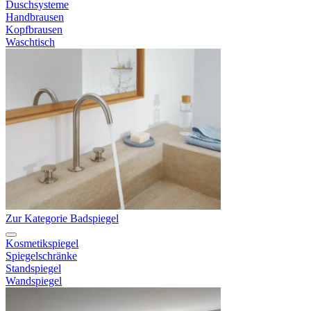
Duschsysteme
Handbrausen
Kopfbrausen
Waschtisch
Zur Kategorie Badspiegel
Kosmetikspiegel
Spiegelschränke
Standspiegel
Wandspiegel