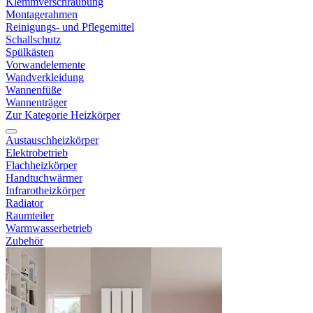
Klemmverschraubung
Montagerahmen
Reinigungs- und Pflegemittel
Schallschutz
Spülkästen
Vorwandelemente
Wandverkleidung
Wannenfüße
Wannenträger
Zur Kategorie Heizkörper
Austauschheizkörper
Elektrobetrieb
Flachheizkörper
Handtuchwärmer
Infrarotheizkörper
Radiator
Raumteiler
Warmwasserbetrieb
Zubehör