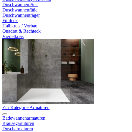
Duschwannen-Sets
Duschwannenfüße
Duschwannenträger
Fünfeck
Halbkreis / Vorbau
Quadrat & Rechteck
Viertelkreis
Zur Kategorie Armaturen
Badewannenarmaturen
Brausegarnituren
Duscharmaturen