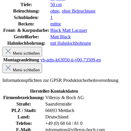
Tiefe:
50 cm
Beleuchtung:
ohne
,
ohne Beleuchtung
Schubladen:
1
Becken:
mittig
Front- & Korpusfarbe:
Black Matt Lacquer
Gestellfarbe:
Matt Black
Hahnlochbohrung:
mit Hahnlochbohrung
Menü schließen
Montageanleitung
vb-artis-k63050-ii-v00-73509-en
Menü schließen
Informationspflichten zur GPSR Produktsicherheitsverordnung
Hersteller-Kontaktdaten
Firmenbezeichnung:
Villeroy & Boch AG
Straße:
Saaruferstraße
PLZ / Stadt:
66693 Mettlach
Land:
Deutschland
Telefon:
+49 (0) 68 64 / 81 0
E-Mail:
information@villeroy-boch.com