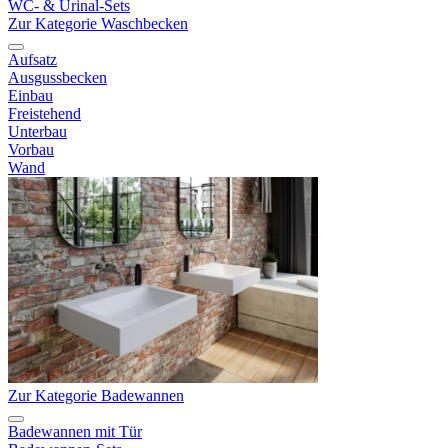
WC- & Urinal-Sets
Zur Kategorie Waschbecken
Aufsatz
Ausgussbecken
Einbau
Freistehend
Unterbau
Vorbau
Wand
Zur Kategorie Badewannen
Badewannen mit Tür