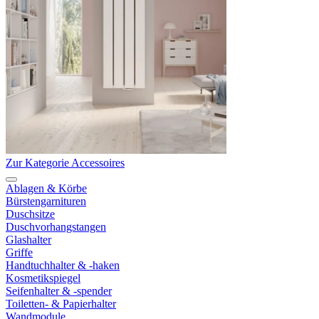
Zur Kategorie Accessoires
Ablagen & Körbe
Bürstengarnituren
Duschsitze
Duschvorhangstangen
Glashalter
Griffe
Handtuchhalter & -haken
Kosmetikspiegel
Seifenhalter & -spender
Toiletten- & Papierhalter
Wandmodule