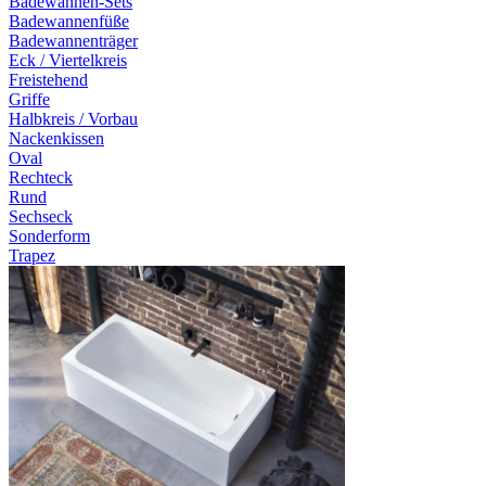
Badewannen-Sets
Badewannenfüße
Badewannenträger
Eck / Viertelkreis
Freistehend
Griffe
Halbkreis / Vorbau
Nackenkissen
Oval
Rechteck
Rund
Sechseck
Sonderform
Trapez