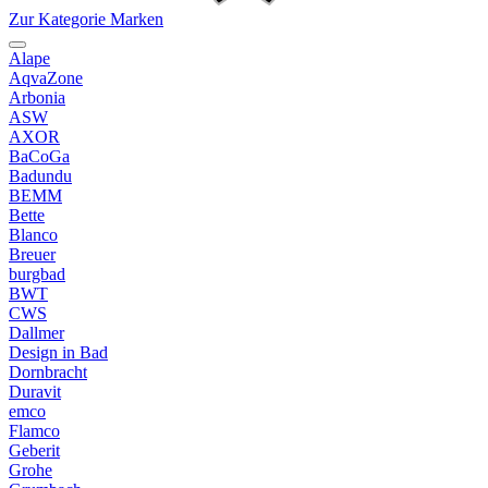
Zur Kategorie Marken
Alape
AqvaZone
Arbonia
ASW
AXOR
BaCoGa
Badundu
BEMM
Bette
Blanco
Breuer
burgbad
BWT
CWS
Dallmer
Design in Bad
Dornbracht
Duravit
emco
Flamco
Geberit
Grohe