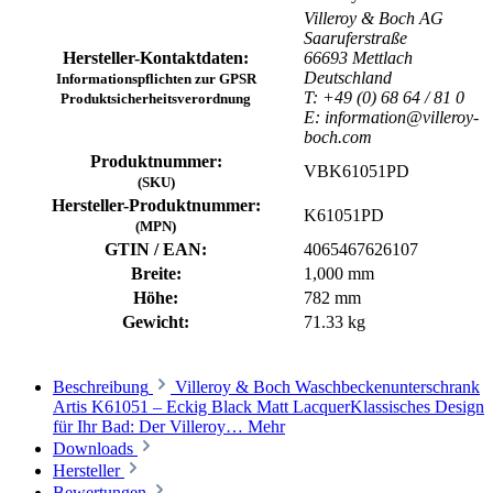
Villeroy & Boch AG
Saaruferstraße
Hersteller-Kontaktdaten:
66693 Mettlach
Deutschland
Informationspflichten zur GPSR
T: +49 (0) 68 64 / 81 0
Produktsicherheitsverordnung
E: information@villeroy-
boch.com
Produktnummer:
VBK61051PD
(SKU)
Hersteller-Produktnummer:
K61051PD
(MPN)
GTIN / EAN:
4065467626107
Breite:
1,000 mm
Höhe:
782 mm
Gewicht:
71.33 kg
Beschreibung
Villeroy & Boch Waschbeckenunterschrank
Artis K61051 – Eckig Black Matt LacquerKlassisches Design
für Ihr Bad: Der Villeroy…
Mehr
Downloads
Hersteller
Bewertungen