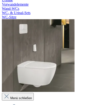
Urinale
Vorwandelemente
Wand-WCs
WC- & Urinal-Sets
WC-Sitze
Menü schließen