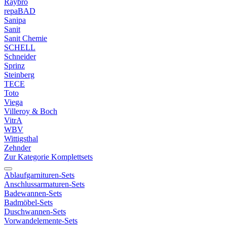
Raybro
repaBAD
Sanipa
Sanit
Sanit Chemie
SCHELL
Schneider
Sprinz
Steinberg
TECE
Toto
Viega
Villeroy & Boch
VitrA
WBV
Wittigsthal
Zehnder
Zur Kategorie Komplettsets
Ablaufgarnituren-Sets
Anschlussarmaturen-Sets
Badewannen-Sets
Badmöbel-Sets
Duschwannen-Sets
Vorwandelemente-Sets