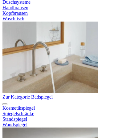
Duschsysteme
Handbrausen
Kopfbrausen
Waschtisch
Zur Kategorie Badspiegel
Kosmetikspiegel
Spiegelschränke
Standspiegel
Wandspiegel