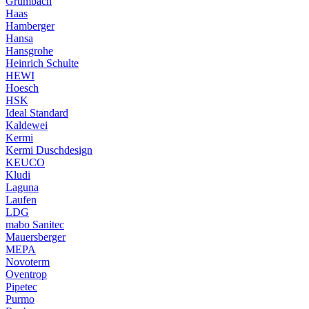
Grumbach
Haas
Hamberger
Hansa
Hansgrohe
Heinrich Schulte
HEWI
Hoesch
HSK
Ideal Standard
Kaldewei
Kermi
Kermi Duschdesign
KEUCO
Kludi
Laguna
Laufen
LDG
mabo Sanitec
Mauersberger
MEPA
Novoterm
Oventrop
Pipetec
Purmo