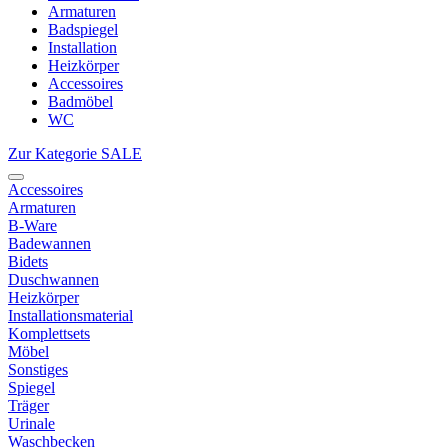
Armaturen
Badspiegel
Installation
Heizkörper
Accessoires
Badmöbel
WC
Zur Kategorie SALE
Accessoires
Armaturen
B-Ware
Badewannen
Bidets
Duschwannen
Heizkörper
Installationsmaterial
Komplettsets
Möbel
Sonstiges
Spiegel
Träger
Urinale
Waschbecken