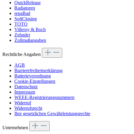
QuickRelease
Radiatoren
repaBad
SoftClosing
TOTO
Villeroy & Boch
Zehnder
Zollmaßangaben
Rechtliche Angaben
AGB
Barrierefreiheitserklärung
Batterieverordnung
Cookie-Einstellungen
Datenschutz
Impressum
WEEE-Registrierungsnummern
Widerruf
Widerrufsrecht
Ihre gesetzlichen Gewährleistungsrechte
Unternehmen