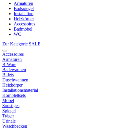
Armaturen
Badspiegel
Installation
Heizkörper
Accessoires
Badmöbel
WC
Zur Kategorie SALE
Accessoires
Armaturen
B-Ware
Badewannen
Bidets
Duschwannen
Heizkörper
Installationsmaterial
Komplettsets
Möbel
Sonstiges
Spiegel
Träger
Urinale
Waschbecken