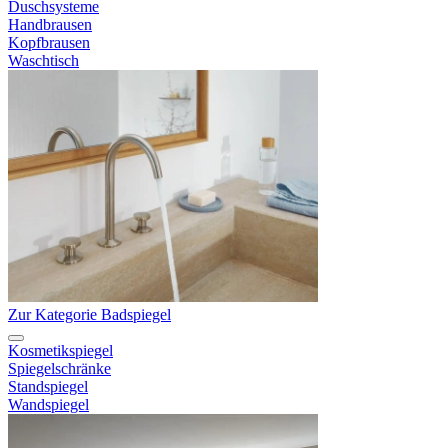
Duschsysteme
Handbrausen
Kopfbrausen
Waschtisch
Zur Kategorie Badspiegel
Kosmetikspiegel
Spiegelschränke
Standspiegel
Wandspiegel