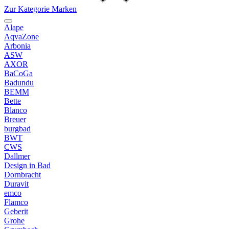
Zur Kategorie Marken
Alape
AqvaZone
Arbonia
ASW
AXOR
BaCoGa
Badundu
BEMM
Bette
Blanco
Breuer
burgbad
BWT
CWS
Dallmer
Design in Bad
Dornbracht
Duravit
emco
Flamco
Geberit
Grohe