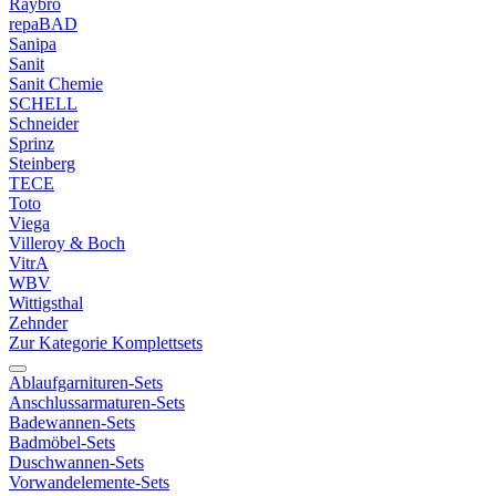
Raybro
repaBAD
Sanipa
Sanit
Sanit Chemie
SCHELL
Schneider
Sprinz
Steinberg
TECE
Toto
Viega
Villeroy & Boch
VitrA
WBV
Wittigsthal
Zehnder
Zur Kategorie Komplettsets
Ablaufgarnituren-Sets
Anschlussarmaturen-Sets
Badewannen-Sets
Badmöbel-Sets
Duschwannen-Sets
Vorwandelemente-Sets