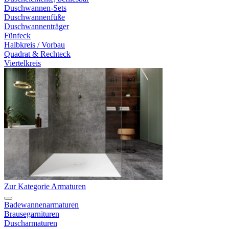
Duschwannen-Sets
Duschwannenfüße
Duschwannenträger
Fünfeck
Halbkreis / Vorbau
Quadrat & Rechteck
Viertelkreis
Zur Kategorie Armaturen
Badewannenarmaturen
Brausegarnituren
Duscharmaturen