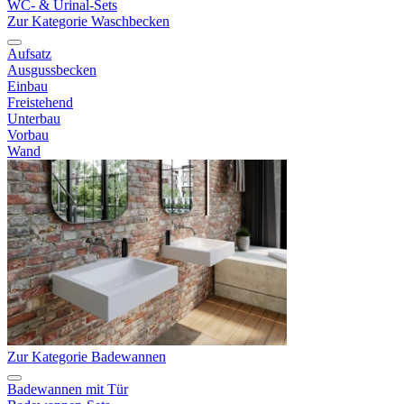
WC- & Urinal-Sets
Zur Kategorie Waschbecken
Aufsatz
Ausgussbecken
Einbau
Freistehend
Unterbau
Vorbau
Wand
Zur Kategorie Badewannen
Badewannen mit Tür