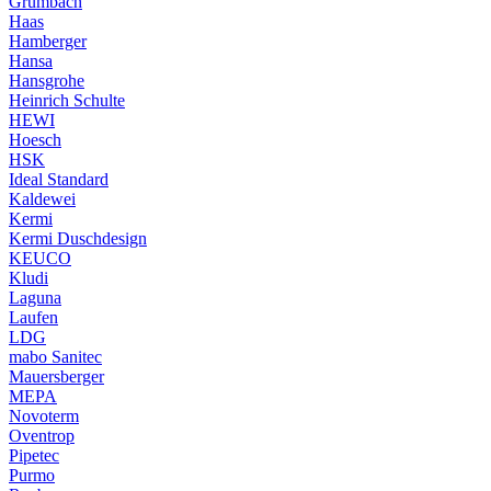
Grumbach
Haas
Hamberger
Hansa
Hansgrohe
Heinrich Schulte
HEWI
Hoesch
HSK
Ideal Standard
Kaldewei
Kermi
Kermi Duschdesign
KEUCO
Kludi
Laguna
Laufen
LDG
mabo Sanitec
Mauersberger
MEPA
Novoterm
Oventrop
Pipetec
Purmo