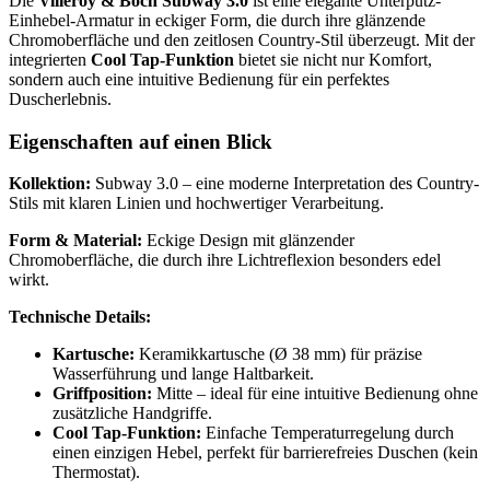
Die
Villeroy & Boch Subway 3.0
ist eine elegante Unterputz-
Einhebel-Armatur in eckiger Form, die durch ihre glänzende
Chromoberfläche und den zeitlosen Country-Stil überzeugt. Mit der
integrierten
Cool Tap-Funktion
bietet sie nicht nur Komfort,
sondern auch eine intuitive Bedienung für ein perfektes
Duscherlebnis.
Eigenschaften auf einen Blick
Kollektion:
Subway 3.0 – eine moderne Interpretation des Country-
Stils mit klaren Linien und hochwertiger Verarbeitung.
Form & Material:
Eckige Design mit glänzender
Chromoberfläche, die durch ihre Lichtreflexion besonders edel
wirkt.
Technische Details:
Kartusche:
Keramikkartusche (Ø 38 mm) für präzise
Wasserführung und lange Haltbarkeit.
Griffposition:
Mitte – ideal für eine intuitive Bedienung ohne
zusätzliche Handgriffe.
Cool Tap-Funktion:
Einfache Temperaturregelung durch
einen einzigen Hebel, perfekt für barrierefreies Duschen (kein
Thermostat).