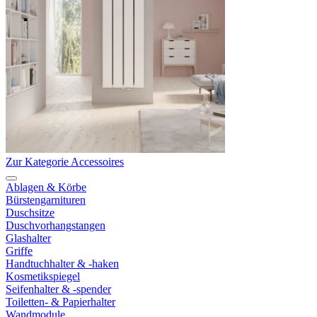
Zur Kategorie Accessoires
Ablagen & Körbe
Bürstengarnituren
Duschsitze
Duschvorhangstangen
Glashalter
Griffe
Handtuchhalter & -haken
Kosmetikspiegel
Seifenhalter & -spender
Toiletten- & Papierhalter
Wandmodule