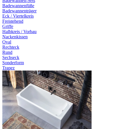
Badewannen-Sets
Badewannenfüße
Badewannenträger
Eck / Viertelkreis
Freistehend
Griffe
Halbkreis / Vorbau
Nackenkissen
Oval
Rechteck
Rund
Sechseck
Sonderform
Trapez