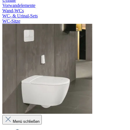
Urinale
Vorwandelemente
Wand-WCs
WC- & Urinal-Sets
WC-Sitze
Menü schließen