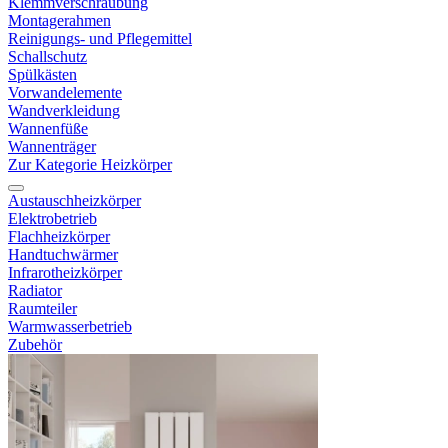
Klemmverschraubung
Montagerahmen
Reinigungs- und Pflegemittel
Schallschutz
Spülkästen
Vorwandelemente
Wandverkleidung
Wannenfüße
Wannenträger
Zur Kategorie Heizkörper
Austauschheizkörper
Elektrobetrieb
Flachheizkörper
Handtuchwärmer
Infrarotheizkörper
Radiator
Raumteiler
Warmwasserbetrieb
Zubehör