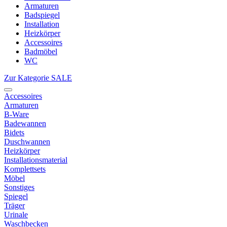
Armaturen
Badspiegel
Installation
Heizkörper
Accessoires
Badmöbel
WC
Zur Kategorie SALE
Accessoires
Armaturen
B-Ware
Badewannen
Bidets
Duschwannen
Heizkörper
Installationsmaterial
Komplettsets
Möbel
Sonstiges
Spiegel
Träger
Urinale
Waschbecken