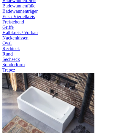
Badewannen-Sets
Badewannenfüße
Badewannenträger
Eck / Viertelkreis
Freistehend
Griffe
Halbkreis / Vorbau
Nackenkissen
Oval
Rechteck
Rund
Sechseck
Sonderform
Trapez