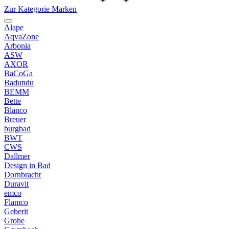
Zur Kategorie Marken
Alape
AqvaZone
Arbonia
ASW
AXOR
BaCoGa
Badundu
BEMM
Bette
Blanco
Breuer
burgbad
BWT
CWS
Dallmer
Design in Bad
Dornbracht
Duravit
emco
Flamco
Geberit
Grohe