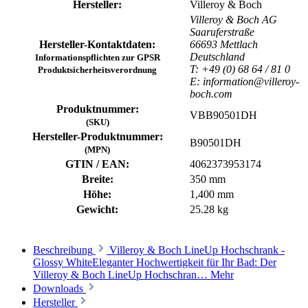
Hersteller:
Villeroy & Boch
Villeroy & Boch AG
Saaruferstraße
Hersteller-Kontaktdaten:
66693 Mettlach
Deutschland
Informationspflichten zur GPSR
T: +49 (0) 68 64 / 81 0
Produktsicherheitsverordnung
E: information@villeroy-
boch.com
Produktnummer:
VBB90501DH
(SKU)
Hersteller-Produktnummer:
B90501DH
(MPN)
GTIN / EAN:
4062373953174
Breite:
350 mm
Höhe:
1,400 mm
Gewicht:
25.28 kg
Beschreibung
Villeroy & Boch LineUp Hochschrank -
Glossy WhiteEleganter Hochwertigkeit für Ihr Bad: Der
Villeroy & Boch LineUp Hochschran…
Mehr
Downloads
Hersteller