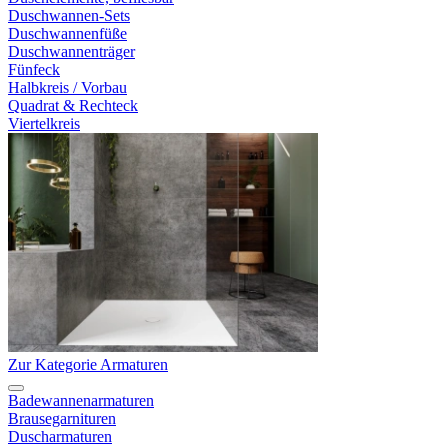
Duschwannen-Sets
Duschwannenfüße
Duschwannenträger
Fünfeck
Halbkreis / Vorbau
Quadrat & Rechteck
Viertelkreis
Zur Kategorie Armaturen
Badewannenarmaturen
Brausegarnituren
Duscharmaturen