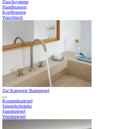
Duschsysteme
Handbrausen
Kopfbrausen
Waschtisch
Zur Kategorie Badspiegel
Kosmetikspiegel
Spiegelschränke
Standspiegel
Wandspiegel