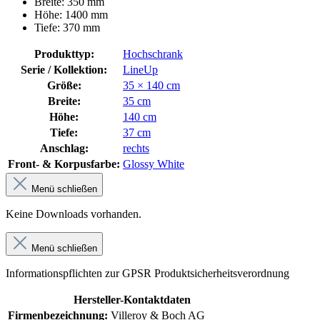
Breite: 350 mm
Höhe: 1400 mm
Tiefe: 370 mm
Produkttyp:
Hochschrank
Serie / Kollektion:
LineUp
Größe:
35 × 140 cm
Breite:
35 cm
Höhe:
140 cm
Tiefe:
37 cm
Anschlag:
rechts
Front- & Korpusfarbe:
Glossy White
Menü schließen
Keine Downloads vorhanden.
Menü schließen
Informationspflichten zur GPSR Produktsicherheitsverordnung
Hersteller-Kontaktdaten
Firmenbezeichnung:
Villeroy & Boch AG