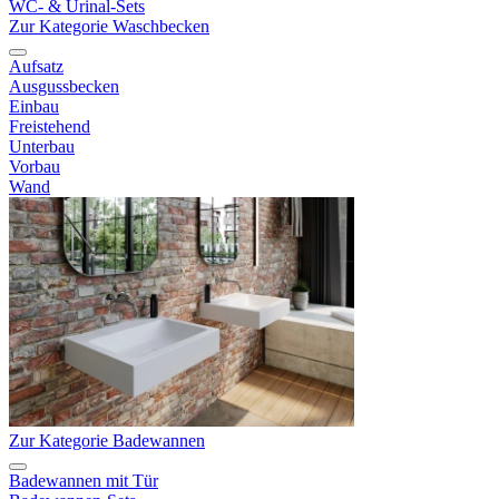
WC- & Urinal-Sets
Zur Kategorie Waschbecken
Aufsatz
Ausgussbecken
Einbau
Freistehend
Unterbau
Vorbau
Wand
Zur Kategorie Badewannen
Badewannen mit Tür