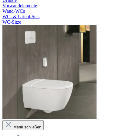
Urinale
Vorwandelemente
Wand-WCs
WC- & Urinal-Sets
WC-Sitze
Menü schließen