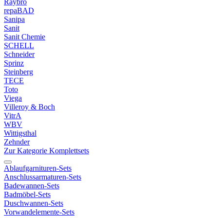
Raybro
repaBAD
Sanipa
Sanit
Sanit Chemie
SCHELL
Schneider
Sprinz
Steinberg
TECE
Toto
Viega
Villeroy & Boch
VitrA
WBV
Wittigsthal
Zehnder
Zur Kategorie Komplettsets
Ablaufgarnituren-Sets
Anschlussarmaturen-Sets
Badewannen-Sets
Badmöbel-Sets
Duschwannen-Sets
Vorwandelemente-Sets