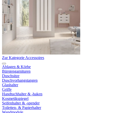
Zur Kategorie Accessoires
Ablagen & Körbe
Bürstengarnituren
Duschsitze
Duschvorhangstangen
Glashalter
Griffe
Handtuchhalter & -haken
Kosmetikspiegel
Seifenhalter & -spender
Toiletten- & Papierhalter
Wandmodule