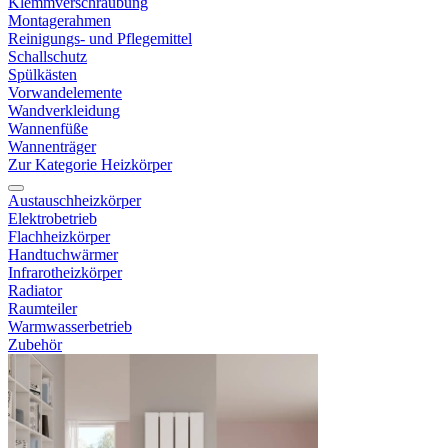
Klemmverschraubung
Montagerahmen
Reinigungs- und Pflegemittel
Schallschutz
Spülkästen
Vorwandelemente
Wandverkleidung
Wannenfüße
Wannenträger
Zur Kategorie Heizkörper
Austauschheizkörper
Elektrobetrieb
Flachheizkörper
Handtuchwärmer
Infrarotheizkörper
Radiator
Raumteiler
Warmwasserbetrieb
Zubehör