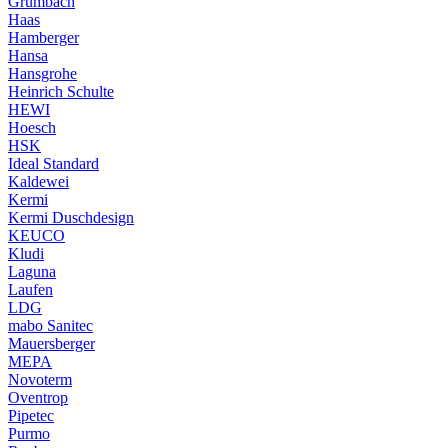
Grumbach
Haas
Hamberger
Hansa
Hansgrohe
Heinrich Schulte
HEWI
Hoesch
HSK
Ideal Standard
Kaldewei
Kermi
Kermi Duschdesign
KEUCO
Kludi
Laguna
Laufen
LDG
mabo Sanitec
Mauersberger
MEPA
Novoterm
Oventrop
Pipetec
Purmo