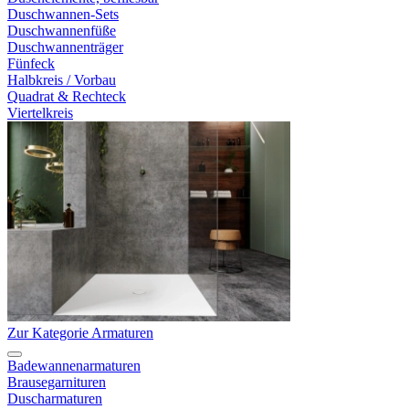
Duschwannen-Sets
Duschwannenfüße
Duschwannenträger
Fünfeck
Halbkreis / Vorbau
Quadrat & Rechteck
Viertelkreis
Zur Kategorie Armaturen
Badewannenarmaturen
Brausegarnituren
Duscharmaturen