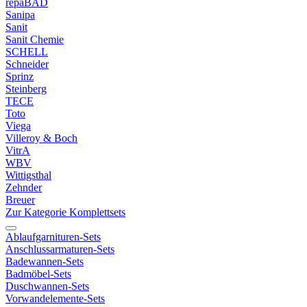
repaBAD
Sanipa
Sanit
Sanit Chemie
SCHELL
Schneider
Sprinz
Steinberg
TECE
Toto
Viega
Villeroy & Boch
VitrA
WBV
Wittigsthal
Zehnder
Breuer
Zur Kategorie Komplettsets
Ablaufgarnituren-Sets
Anschlussarmaturen-Sets
Badewannen-Sets
Badmöbel-Sets
Duschwannen-Sets
Vorwandelemente-Sets