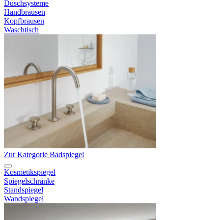
Duschsysteme
Handbrausen
Kopfbrausen
Waschtisch
Zur Kategorie Badspiegel
Kosmetikspiegel
Spiegelschränke
Standspiegel
Wandspiegel