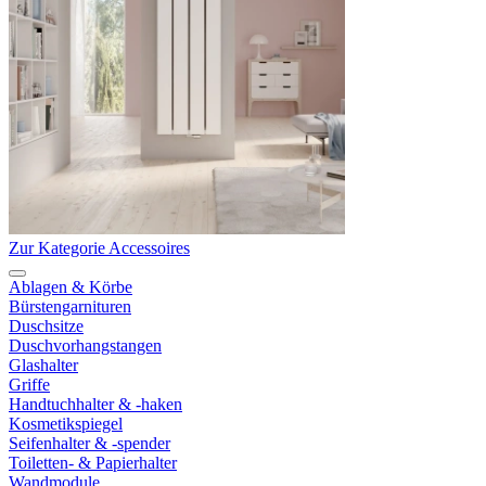
Zur Kategorie Accessoires
Ablagen & Körbe
Bürstengarnituren
Duschsitze
Duschvorhangstangen
Glashalter
Griffe
Handtuchhalter & -haken
Kosmetikspiegel
Seifenhalter & -spender
Toiletten- & Papierhalter
Wandmodule