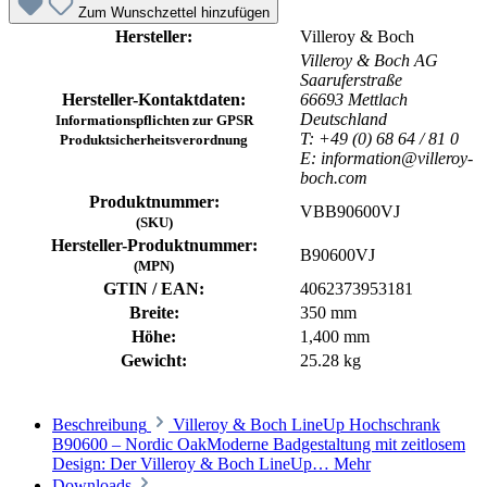
Zum Wunschzettel hinzufügen
Hersteller:
Villeroy & Boch
Villeroy & Boch AG
Saaruferstraße
Hersteller-Kontaktdaten:
66693 Mettlach
Deutschland
Informationspflichten zur GPSR
T: +49 (0) 68 64 / 81 0
Produktsicherheitsverordnung
E: information@villeroy-
boch.com
Produktnummer:
VBB90600VJ
(SKU)
Hersteller-Produktnummer:
B90600VJ
(MPN)
GTIN / EAN:
4062373953181
Breite:
350 mm
Höhe:
1,400 mm
Gewicht:
25.28 kg
Beschreibung
Villeroy & Boch LineUp Hochschrank
B90600 – Nordic OakModerne Badgestaltung mit zeitlosem
Design: Der Villeroy & Boch LineUp…
Mehr
Downloads