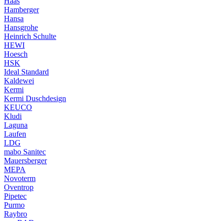
Haas
Hamberger
Hansa
Hansgrohe
Heinrich Schulte
HEWI
Hoesch
HSK
Ideal Standard
Kaldewei
Kermi
Kermi Duschdesign
KEUCO
Kludi
Laguna
Laufen
LDG
mabo Sanitec
Mauersberger
MEPA
Novoterm
Oventrop
Pipetec
Purmo
Raybro