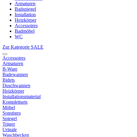
Armaturen
Badspiegel
Installation
Heizkörper
Accessoires
Badmöbel
WC
Zur Kategorie SALE
Accessoires
Armaturen
B-Ware
Badewannen
Bidets
Duschwannen
Heizkörper
Installationsmaterial
Komplettsets
Möbel
Sonstiges
Spiegel
Träger
Urinale
Waschbecken