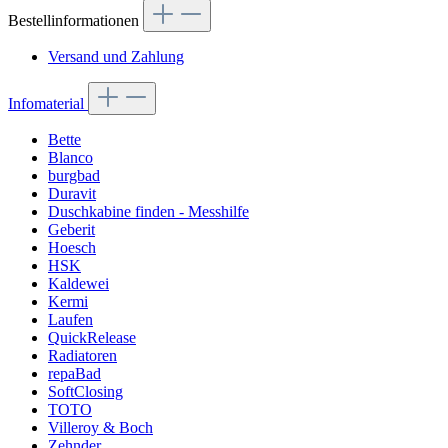
Bestellinformationen
Versand und Zahlung
Infomaterial
Bette
Blanco
burgbad
Duravit
Duschkabine finden - Messhilfe
Geberit
Hoesch
HSK
Kaldewei
Kermi
Laufen
QuickRelease
Radiatoren
repaBad
SoftClosing
TOTO
Villeroy & Boch
Zehnder