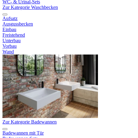
WC- & Urinal-Sets
Zur Kategorie Waschbecken
Aufsatz
Ausgussbecken
Einbau
Freistehend
Unterbau
Vorbau
Wand
Zur Kategorie Badewannen
Badewannen mit Tür