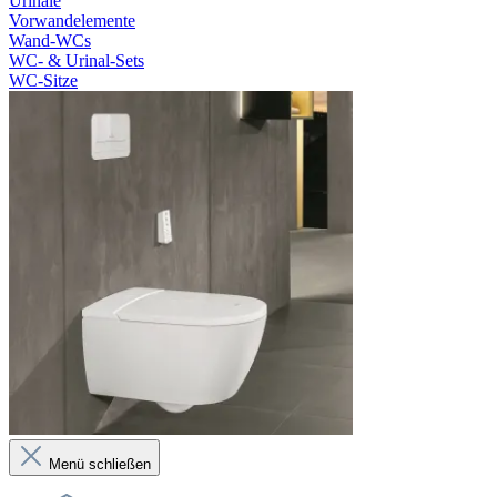
Urinale
Vorwandelemente
Wand-WCs
WC- & Urinal-Sets
WC-Sitze
Menü schließen