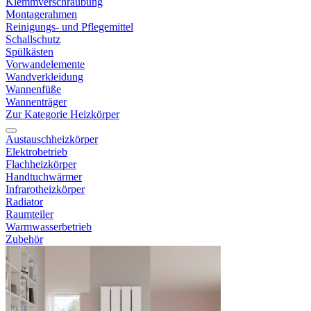
Klemmverschraubung
Montagerahmen
Reinigungs- und Pflegemittel
Schallschutz
Spülkästen
Vorwandelemente
Wandverkleidung
Wannenfüße
Wannenträger
Zur Kategorie Heizkörper
Austauschheizkörper
Elektrobetrieb
Flachheizkörper
Handtuchwärmer
Infrarotheizkörper
Radiator
Raumteiler
Warmwasserbetrieb
Zubehör