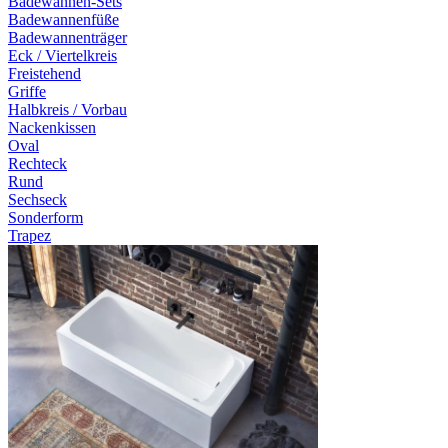
Badewannen-Sets
Badewannenfüße
Badewannenträger
Eck / Viertelkreis
Freistehend
Griffe
Halbkreis / Vorbau
Nackenkissen
Oval
Rechteck
Rund
Sechseck
Sonderform
Trapez