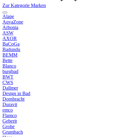
Zur Kategorie Marken
Alape
AqvaZone
Arbonia
ASW
AXOR
BaCoGa
Badundu
BEMM
Bette
Blanco
burgbad
BWT
CWS
Dallmer
Design in Bad
Dornbracht
Duravit
emco
Flamco
Geberit
Grohe
Grumbach