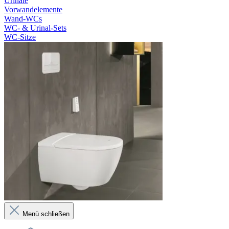
Urinale
Vorwandelemente
Wand-WCs
WC- & Urinal-Sets
WC-Sitze
Menü schließen