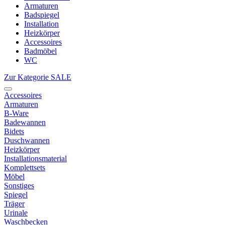
Armaturen
Badspiegel
Installation
Heizkörper
Accessoires
Badmöbel
WC
Zur Kategorie SALE
Accessoires
Armaturen
B-Ware
Badewannen
Bidets
Duschwannen
Heizkörper
Installationsmaterial
Komplettsets
Möbel
Sonstiges
Spiegel
Träger
Urinale
Waschbecken