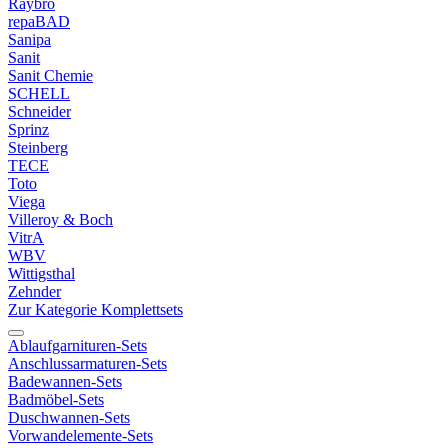
Raybro
repaBAD
Sanipa
Sanit
Sanit Chemie
SCHELL
Schneider
Sprinz
Steinberg
TECE
Toto
Viega
Villeroy & Boch
VitrA
WBV
Wittigsthal
Zehnder
Zur Kategorie Komplettsets
Ablaufgarnituren-Sets
Anschlussarmaturen-Sets
Badewannen-Sets
Badmöbel-Sets
Duschwannen-Sets
Vorwandelemente-Sets