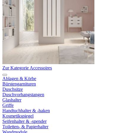
Zur Kategorie Accessoires
Ablagen & Körbe
Bürstengarnituren
Duschsitze
Duschvorhangstangen
Glashalter
Griffe
Handtuchhalter & -haken
Kosmetikspiegel
Seifenhalter & -spender
Toiletten- & Papierhalter
Wandmodule