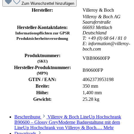
Zum Wunschzettel hinzufügen
Hersteller:
Villeroy & Boch
Villeroy & Boch AG
Saaruferstraße
Hersteller-Kontaktdaten:
66693 Mettlach
Deutschland
Informationspflichten zur GPSR
T: +49 (0) 68 64 / 81 0
Produktsicherheitsverordnung
E: information@villeroy-
boch.com
Produktnummer:
VBB90600FP
(SKU)
Hersteller-Produktnummer:
B90600FP
(MPN)
GTIN / EAN:
4062373953198
Breite:
350 mm
Höhe:
1,400 mm
Gewicht:
25.28 kg
Beschreibung
Villeroy & Boch LineUp Hochschrank
B90600 – Glossy GreyModerne Badgestaltung mit dem
LineUp Hochschrank von Villeroy & Boch.…
Mehr
Downloads