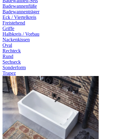
Badewannen-Sets
Badewannenfüße
Badewannenträger
Eck / Viertelkreis
Freistehend
Griffe
Halbkreis / Vorbau
Nackenkissen
Oval
Rechteck
Rund
Sechseck
Sonderform
Trapez