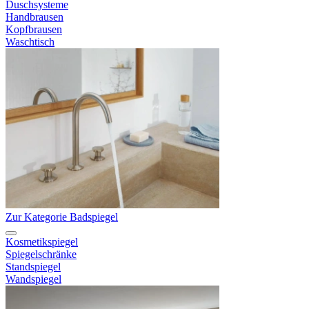
Duschsysteme
Handbrausen
Kopfbrausen
Waschtisch
Zur Kategorie Badspiegel
Kosmetikspiegel
Spiegelschränke
Standspiegel
Wandspiegel