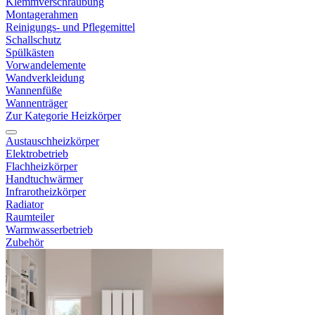
Klemmverschraubung
Montagerahmen
Reinigungs- und Pflegemittel
Schallschutz
Spülkästen
Vorwandelemente
Wandverkleidung
Wannenfüße
Wannenträger
Zur Kategorie Heizkörper
Austauschheizkörper
Elektrobetrieb
Flachheizkörper
Handtuchwärmer
Infrarotheizkörper
Radiator
Raumteiler
Warmwasserbetrieb
Zubehör