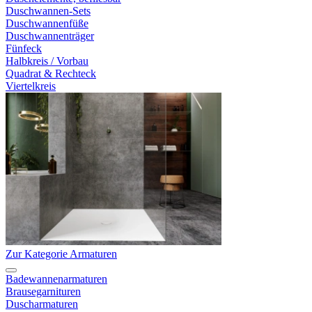
Duschwannen-Sets
Duschwannenfüße
Duschwannenträger
Fünfeck
Halbkreis / Vorbau
Quadrat & Rechteck
Viertelkreis
Zur Kategorie Armaturen
Badewannenarmaturen
Brausegarnituren
Duscharmaturen