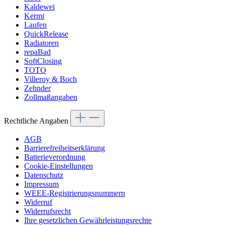
Kaldewei
Kermi
Laufen
QuickRelease
Radiatoren
repaBad
SoftClosing
TOTO
Villeroy & Boch
Zehnder
Zollmaßangaben
Rechtliche Angaben
AGB
Barrierefreiheitserklärung
Batterieverordnung
Cookie-Einstellungen
Datenschutz
Impressum
WEEE-Registrierungsnummern
Widerruf
Widerrufsrecht
Ihre gesetzlichen Gewährleistungsrechte