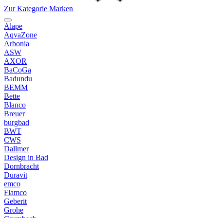
Zur Kategorie Marken
Alape
AqvaZone
Arbonia
ASW
AXOR
BaCoGa
Badundu
BEMM
Bette
Blanco
Breuer
burgbad
BWT
CWS
Dallmer
Design in Bad
Dornbracht
Duravit
emco
Flamco
Geberit
Grohe