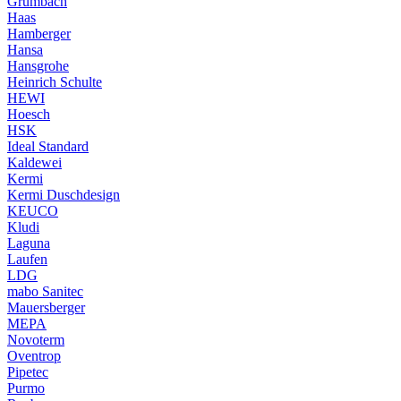
Grumbach
Haas
Hamberger
Hansa
Hansgrohe
Heinrich Schulte
HEWI
Hoesch
HSK
Ideal Standard
Kaldewei
Kermi
Kermi Duschdesign
KEUCO
Kludi
Laguna
Laufen
LDG
mabo Sanitec
Mauersberger
MEPA
Novoterm
Oventrop
Pipetec
Purmo