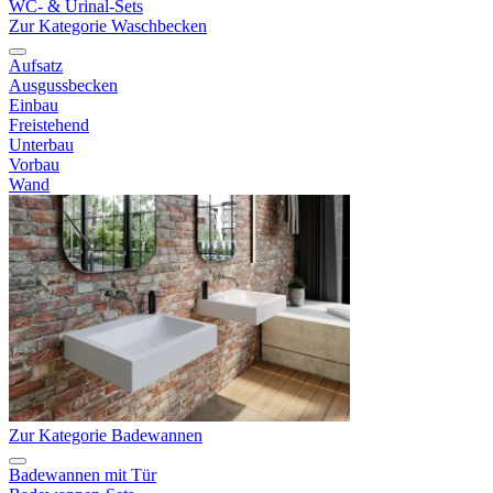
WC- & Urinal-Sets
Zur Kategorie Waschbecken
Aufsatz
Ausgussbecken
Einbau
Freistehend
Unterbau
Vorbau
Wand
Zur Kategorie Badewannen
Badewannen mit Tür