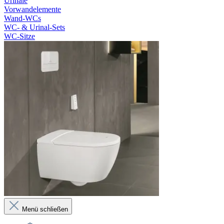
Urinale
Vorwandelemente
Wand-WCs
WC- & Urinal-Sets
WC-Sitze
Menü schließen