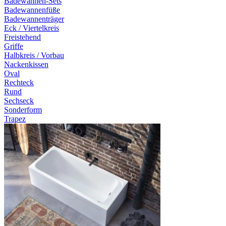
Badewannen-Sets
Badewannenfüße
Badewannenträger
Eck / Viertelkreis
Freistehend
Griffe
Halbkreis / Vorbau
Nackenkissen
Oval
Rechteck
Rund
Sechseck
Sonderform
Trapez