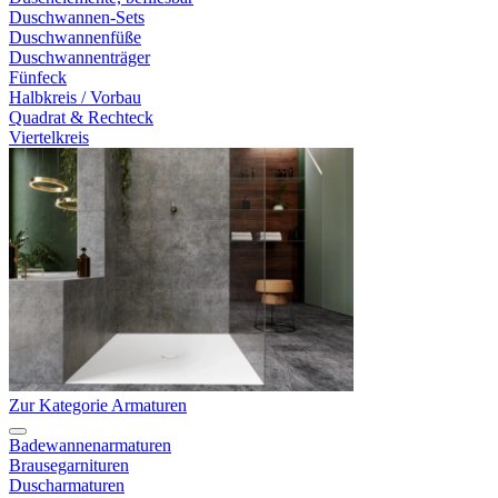
Duschwannen-Sets
Duschwannenfüße
Duschwannenträger
Fünfeck
Halbkreis / Vorbau
Quadrat & Rechteck
Viertelkreis
Zur Kategorie Armaturen
Badewannenarmaturen
Brausegarnituren
Duscharmaturen