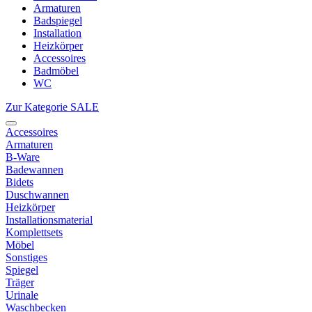
Armaturen
Badspiegel
Installation
Heizkörper
Accessoires
Badmöbel
WC
Zur Kategorie SALE
Accessoires
Armaturen
B-Ware
Badewannen
Bidets
Duschwannen
Heizkörper
Installationsmaterial
Komplettsets
Möbel
Sonstiges
Spiegel
Träger
Urinale
Waschbecken