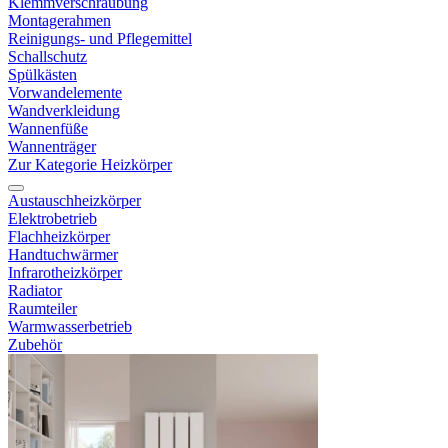
Klemmverschraubung
Montagerahmen
Reinigungs- und Pflegemittel
Schallschutz
Spülkästen
Vorwandelemente
Wandverkleidung
Wannenfüße
Wannenträger
Zur Kategorie Heizkörper
Austauschheizkörper
Elektrobetrieb
Flachheizkörper
Handtuchwärmer
Infrarotheizkörper
Radiator
Raumteiler
Warmwasserbetrieb
Zubehör