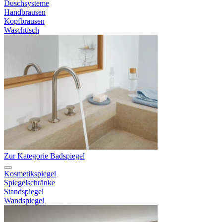
Duschsysteme
Handbrausen
Kopfbrausen
Waschtisch
Zur Kategorie Badspiegel
Kosmetikspiegel
Spiegelschränke
Standspiegel
Wandspiegel