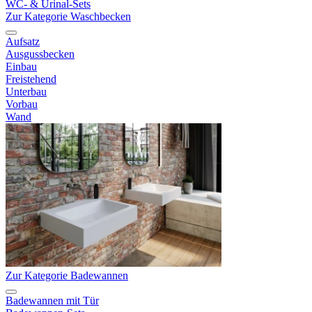
WC- & Urinal-Sets
Zur Kategorie Waschbecken
Aufsatz
Ausgussbecken
Einbau
Freistehend
Unterbau
Vorbau
Wand
Zur Kategorie Badewannen
Badewannen mit Tür