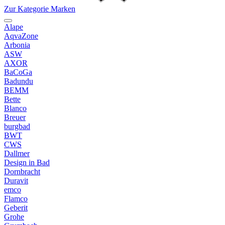
Zur Kategorie Marken
Alape
AqvaZone
Arbonia
ASW
AXOR
BaCoGa
Badundu
BEMM
Bette
Blanco
Breuer
burgbad
BWT
CWS
Dallmer
Design in Bad
Dornbracht
Duravit
emco
Flamco
Geberit
Grohe