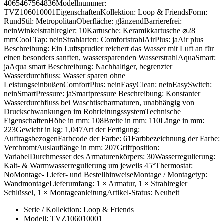
4065467564836Modellnummer:
TVZ106010001EigenschaftenKollektion: Loop & FriendsForm:
RundStil: MetropolitanOberfläche: glänzendBarrierefrei:
neinWinkelstrahlregler: 10Kartusche: Keramikkartusche ⌀28
mmCool Tap: neinStrahlarten: ComfortstrahlAirPlus: jaAir plus
Beschreibung: Ein Luftsprudler reichert das Wasser mit Luft an für
einen besonders sanften, wassersparenden WasserstrahlAquaSmart:
jaAqua smart Beschreibung: Nachhaltiger, begrenzter
Wasserdurchfluss: Wasser sparen ohne
LeistungseinbußenComfortPlus: neinEasyClean: neinEasySwitch:
neinSmartPressure: jaSmartpressure Beschreibung: Konstanter
Wasserdurchfluss bei Waschtischarmaturen, unabhängig von
Druckschwankungen im RohrleitungssystemTechnische
EigenschaftenHöhe in mm: 108Breite in mm: 110Länge in mm:
223Gewicht in kg: 1,047Art der Fertigung:
AuftragsbezogenFarbcode der Farbe: 61Farbbezeichnung der Farbe:
VerchromtAuslauflänge in mm: 207Griffposition:
VariabelDurchmesser des Armaturenkörpers: 30Wasserregulierung:
Kalt- & Warmwasserregulierung um jeweils 45°Thermostat:
NoMontage- Liefer- und BestellhinweiseMontage / Montagetyp:
WandmontageLieferumfang: 1 × Armatur, 1 × Strahlregler
Schlüssel, 1 × MontageanleitungArtikel-Status: Neuheit
Serie / Kollektion: Loop & Friends
Modell: TVZ106010001