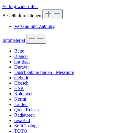
Vertrag widerrufen
Bestellinformationen
Versand und Zahlung
Infomaterial
Bette
Blanco
burgbad
Duravit
Duschkabine finden - Messhilfe
Geberit
Hoesch
HSK
Kaldewei
Kermi
Laufen
QuickRelease
Radiatoren
repaBad
SoftClosing
TOTO