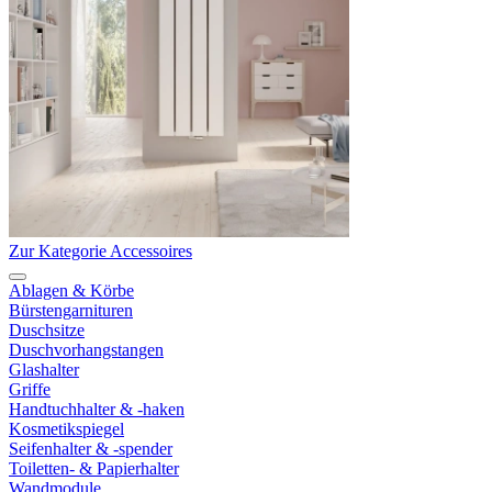
Zur Kategorie Accessoires
Ablagen & Körbe
Bürstengarnituren
Duschsitze
Duschvorhangstangen
Glashalter
Griffe
Handtuchhalter & -haken
Kosmetikspiegel
Seifenhalter & -spender
Toiletten- & Papierhalter
Wandmodule