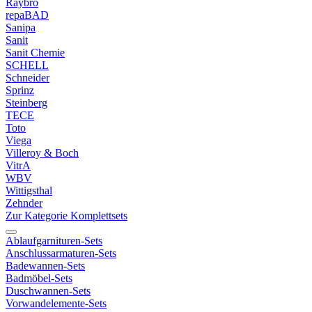
Raybro
repaBAD
Sanipa
Sanit
Sanit Chemie
SCHELL
Schneider
Sprinz
Steinberg
TECE
Toto
Viega
Villeroy & Boch
VitrA
WBV
Wittigsthal
Zehnder
Zur Kategorie Komplettsets
Ablaufgarnituren-Sets
Anschlussarmaturen-Sets
Badewannen-Sets
Badmöbel-Sets
Duschwannen-Sets
Vorwandelemente-Sets