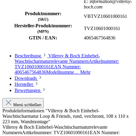
E: information@villeroy-
boch.com
Produktnummer:
VBTVZ10601000161
(SKU)
Hersteller-Produktnummer:
TVZ10601000161
(MPN)
GTIN / EAN:
4065467564836
Beschreibung
Villeroy & Boch Einhebel-
Waschtischarmaturrelevante NummernArtikelnummer:
TVZ10601000161EAN Nummer:
4065467564836Modellnumme…
Mehr
Downloads
Hersteller
Bewertungen
Menü schließen
Produktinformationen "Villeroy & Boch Einhebel-
Waschtischarmatur Loop & Friends, rund, verchromt, 108 x 110 x
223 mm, Wandmontage"
Villeroy & Boch Einhebel-Waschtischarmaturrelevante
NummernArtikelnummer: TVZ10601000161EAN Nummer: