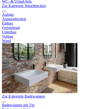
WC- & Urinal-Sets
Zur Kategorie Waschbecken
Aufsatz
Ausgussbecken
Einbau
Freistehend
Unterbau
Vorbau
Wand
Zur Kategorie Badewannen
Badewannen mit Tür