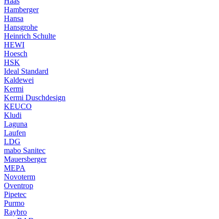
Haas
Hamberger
Hansa
Hansgrohe
Heinrich Schulte
HEWI
Hoesch
HSK
Ideal Standard
Kaldewei
Kermi
Kermi Duschdesign
KEUCO
Kludi
Laguna
Laufen
LDG
mabo Sanitec
Mauersberger
MEPA
Novoterm
Oventrop
Pipetec
Purmo
Raybro