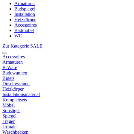
Armaturen
Badspiegel
Installation
Heizkörper
Accessoires
Badmöbel
WC
Zur Kategorie SALE
Accessoires
Armaturen
B-Ware
Badewannen
Bidets
Duschwannen
Heizkörper
Installationsmaterial
Komplettsets
Möbel
Sonstiges
Spiegel
Träger
Urinale
Waschbecken