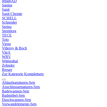
repaBAD
Sanipa
Sanit
Sanit Chemie
SCHELL
Schneider
Sprinz
Steinberg
TECE
Toto
Viega
Villeroy & Boch
VitrA
WBV
Wittigsthal
Zehnder
Breuer
Zur Kategorie Komplettsets
Ablaufgarnituren-Sets
Anschlussarmaturen-Sets
Badewannen-Sets
Badmöbel-Sets
Duschwannen-Sets
Vorwandelemente-Sets