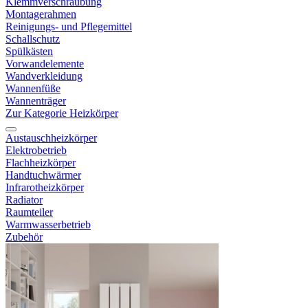
Klemmverschraubung
Montagerahmen
Reinigungs- und Pflegemittel
Schallschutz
Spülkästen
Vorwandelemente
Wandverkleidung
Wannenfüße
Wannenträger
Zur Kategorie Heizkörper
Austauschheizkörper
Elektrobetrieb
Flachheizkörper
Handtuchwärmer
Infrarotheizkörper
Radiator
Raumteiler
Warmwasserbetrieb
Zubehör