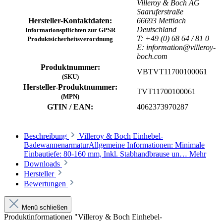
Villeroy & Boch AG
Saaruferstraße
Hersteller-Kontaktdaten:
66693 Mettlach
Deutschland
Informationspflichten zur GPSR
T: +49 (0) 68 64 / 81 0
Produktsicherheitsverordnung
E: information@villeroy-
boch.com
Produktnummer:
VBTVT11700100061
(SKU)
Hersteller-Produktnummer:
TVT11700100061
(MPN)
GTIN / EAN:
4062373970287
Beschreibung
Villeroy & Boch Einhebel-
BadewannenarmaturAllgemeine Informationen: Minimale
Einbautiefe: 80-160 mm, Inkl. Stabhandbrause un…
Mehr
Downloads
Hersteller
Bewertungen
Menü schließen
Produktinformationen "Villeroy & Boch Einhebel-