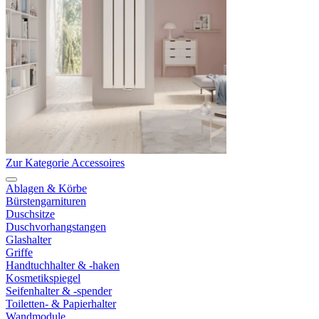
Zur Kategorie Accessoires
Ablagen & Körbe
Bürstengarnituren
Duschsitze
Duschvorhangstangen
Glashalter
Griffe
Handtuchhalter & -haken
Kosmetikspiegel
Seifenhalter & -spender
Toiletten- & Papierhalter
Wandmodule