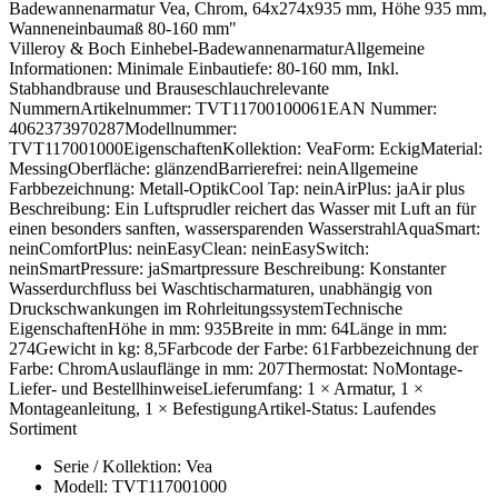
Badewannenarmatur Vea, Chrom, 64x274x935 mm, Höhe 935 mm,
Wanneneinbaumaß 80-160 mm"
Villeroy & Boch Einhebel-BadewannenarmaturAllgemeine
Informationen: Minimale Einbautiefe: 80-160 mm, Inkl.
Stabhandbrause und Brauseschlauchrelevante
NummernArtikelnummer: TVT11700100061EAN Nummer:
4062373970287Modellnummer:
TVT117001000EigenschaftenKollektion: VeaForm: EckigMaterial:
MessingOberfläche: glänzendBarrierefrei: neinAllgemeine
Farbbezeichnung: Metall-OptikCool Tap: neinAirPlus: jaAir plus
Beschreibung: Ein Luftsprudler reichert das Wasser mit Luft an für
einen besonders sanften, wassersparenden WasserstrahlAquaSmart:
neinComfortPlus: neinEasyClean: neinEasySwitch:
neinSmartPressure: jaSmartpressure Beschreibung: Konstanter
Wasserdurchfluss bei Waschtischarmaturen, unabhängig von
Druckschwankungen im RohrleitungssystemTechnische
EigenschaftenHöhe in mm: 935Breite in mm: 64Länge in mm:
274Gewicht in kg: 8,5Farbcode der Farbe: 61Farbbezeichnung der
Farbe: ChromAuslauflänge in mm: 207Thermostat: NoMontage-
Liefer- und BestellhinweiseLieferumfang: 1 × Armatur, 1 ×
Montageanleitung, 1 × BefestigungArtikel-Status: Laufendes
Sortiment
Serie / Kollektion: Vea
Modell: TVT117001000