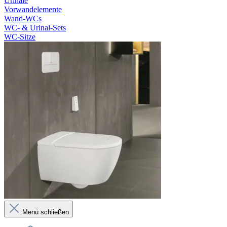
Urinale
Vorwandelemente
Wand-WCs
WC- & Urinal-Sets
WC-Sitze
Menü schließen