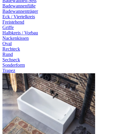
Badewannen-Sets
Badewannenfüße
Badewannenträger
Eck / Viertelkreis
Freistehend
Griffe
Halbkreis / Vorbau
Nackenkissen
Oval
Rechteck
Rund
Sechseck
Sonderform
Trapez