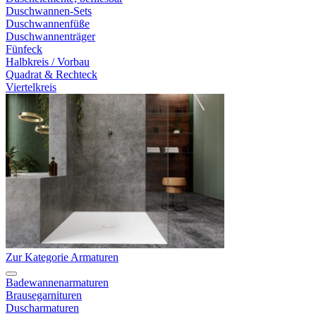
Duschwannen-Sets
Duschwannenfüße
Duschwannenträger
Fünfeck
Halbkreis / Vorbau
Quadrat & Rechteck
Viertelkreis
Zur Kategorie Armaturen
Badewannenarmaturen
Brausegarnituren
Duscharmaturen