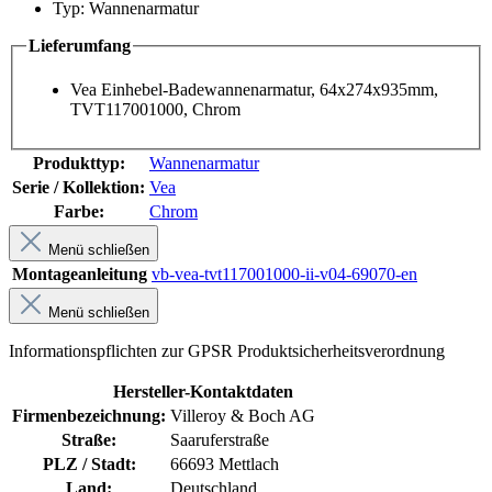
Typ: Wannenarmatur
Lieferumfang
Vea Einhebel-Badewannenarmatur, 64x274x935mm,
TVT117001000, Chrom
Produkttyp:
Wannenarmatur
Serie / Kollektion:
Vea
Farbe:
Chrom
Menü schließen
Montageanleitung
vb-vea-tvt117001000-ii-v04-69070-en
Menü schließen
Informationspflichten zur GPSR Produktsicherheitsverordnung
Hersteller-Kontaktdaten
Firmenbezeichnung:
Villeroy & Boch AG
Straße:
Saaruferstraße
PLZ / Stadt:
66693 Mettlach
Land:
Deutschland