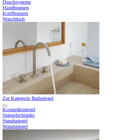
Duschsysteme
Handbrausen
Kopfbrausen
Waschtisch
Zur Kategorie Badspiegel
Kosmetikspiegel
Spiegelschränke
Standspiegel
Wandspiegel