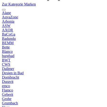
Zur Kategorie Marken
Alape
AqvaZone
Arbonia
ASW
AXOR
BaCoGa
Badundu
BEMM
Bette
Blanco
burgbad
BWT
CWS
Dallmer
Design in Bad
Dornbracht
Duravit
emco
Flamco
Geberit
Grohe
Grumbach