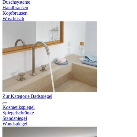
Duschsysteme
Handbrausen
Kopfbrausen
Waschtisch
Zur Kategorie Badspiegel
Kosmetikspiegel
Spiegelschränke
Standspiegel
Wandspiegel