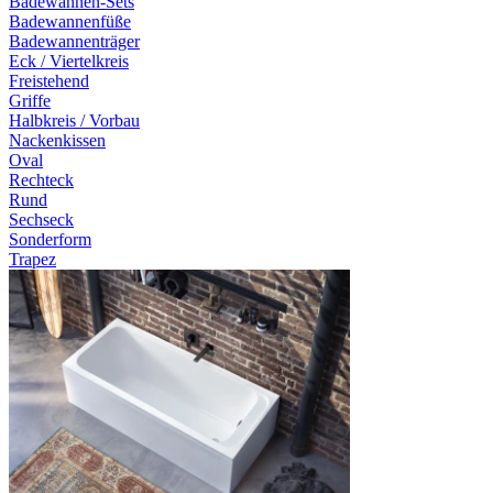
Badewannen-Sets
Badewannenfüße
Badewannenträger
Eck / Viertelkreis
Freistehend
Griffe
Halbkreis / Vorbau
Nackenkissen
Oval
Rechteck
Rund
Sechseck
Sonderform
Trapez