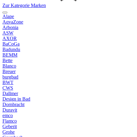
Zur Kategorie Marken
Alape
AqvaZone
Arbonia
ASW
AXOR
BaCoGa
Badundu
BEMM
Bette
Blanco
Breuer
burgbad
BWT
CWS
Dallmer
Design in Bad
Dornbracht
Duravit
emco
Flamco
Geberit
Grohe