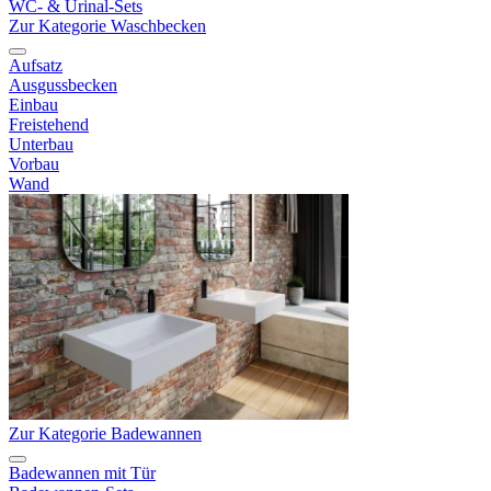
WC- & Urinal-Sets
Zur Kategorie Waschbecken
Aufsatz
Ausgussbecken
Einbau
Freistehend
Unterbau
Vorbau
Wand
Zur Kategorie Badewannen
Badewannen mit Tür