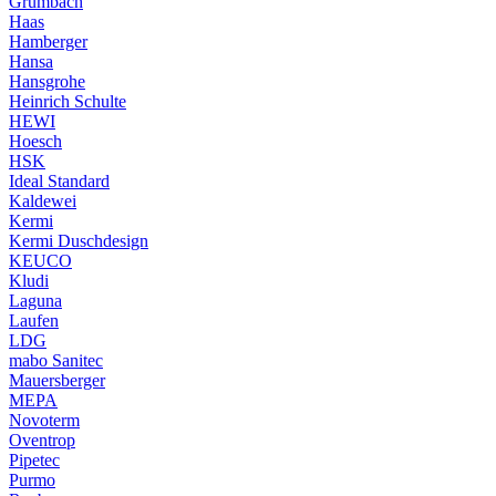
Grumbach
Haas
Hamberger
Hansa
Hansgrohe
Heinrich Schulte
HEWI
Hoesch
HSK
Ideal Standard
Kaldewei
Kermi
Kermi Duschdesign
KEUCO
Kludi
Laguna
Laufen
LDG
mabo Sanitec
Mauersberger
MEPA
Novoterm
Oventrop
Pipetec
Purmo