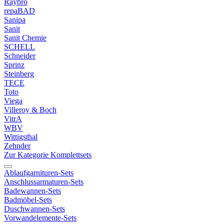
Raybro
repaBAD
Sanipa
Sanit
Sanit Chemie
SCHELL
Schneider
Sprinz
Steinberg
TECE
Toto
Viega
Villeroy & Boch
VitrA
WBV
Wittigsthal
Zehnder
Zur Kategorie Komplettsets
Ablaufgarnituren-Sets
Anschlussarmaturen-Sets
Badewannen-Sets
Badmöbel-Sets
Duschwannen-Sets
Vorwandelemente-Sets