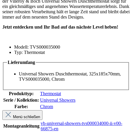
der Villeroy & Boch Universal Showers Duschthermostat sorgt für
ein gleichmäßiges und angenehmes Wassertemperaturerlebnis. Dank
seiner robusten Verarbeitung hält er lange Zeit stand und bleibt dabei
immer auf dem neuesten Stand des Designs.
Jetzt entdecken und Ihr Bad auf das nächste Level heben!
Modell: TVS000035000
Typ: Thermostat
Lieferumfang
Universal Showers Duschthermostat, 325x185x70mm,
TVS000035000, Chrom
Produkttyp:
Thermostat
Serie / Kollektion:
Universal Showers
Farbe:
Chrom
Menü schließen
vb-universal-showers-tvs000034000-ii-v00-
Montageanleitung
66875-en