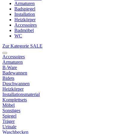
Armaturen
Badspiegel
Installation
Heizkörper
Accessoires
Badmöbel
WC
Zur Kategorie SALE
Accessoires
Armaturen
B-Ware
Badewannen
Bidets
Duschwannen
Heizkörper
Installationsmaterial
Komplettsets
Möbel
Sonstiges
Spiegel
Träger
Urinale
Waschbecken