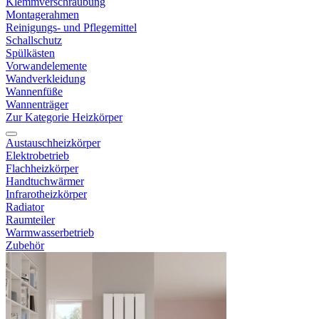
Klemmverschraubung
Montagerahmen
Reinigungs- und Pflegemittel
Schallschutz
Spülkästen
Vorwandelemente
Wandverkleidung
Wannenfüße
Wannenträger
Zur Kategorie Heizkörper
Austauschheizkörper
Elektrobetrieb
Flachheizkörper
Handtuchwärmer
Infrarotheizkörper
Radiator
Raumteiler
Warmwasserbetrieb
Zubehör