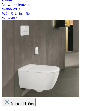
Urinale
Vorwandelemente
Wand-WCs
WC- & Urinal-Sets
WC-Sitze
Menü schließen