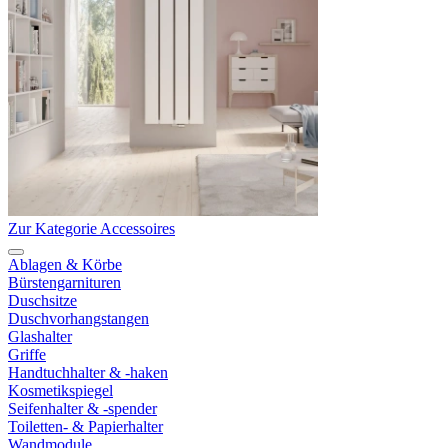
Zur Kategorie Accessoires
Ablagen & Körbe
Bürstengarnituren
Duschsitze
Duschvorhangstangen
Glashalter
Griffe
Handtuchhalter & -haken
Kosmetikspiegel
Seifenhalter & -spender
Toiletten- & Papierhalter
Wandmodule