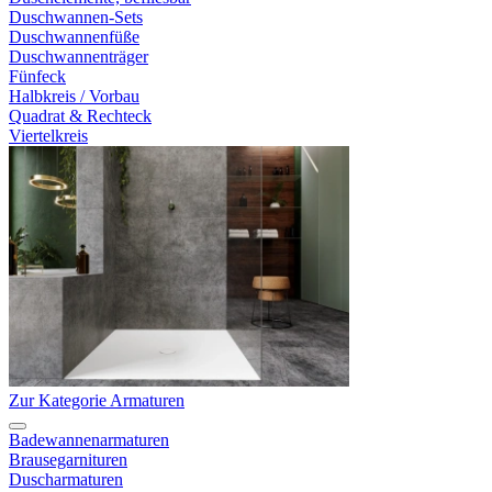
Duschwannen-Sets
Duschwannenfüße
Duschwannenträger
Fünfeck
Halbkreis / Vorbau
Quadrat & Rechteck
Viertelkreis
Zur Kategorie Armaturen
Badewannenarmaturen
Brausegarnituren
Duscharmaturen