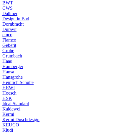
BWT
CWS
Dallmer
Design in Bad
Dornbracht
Duravit
emco
Flamco
Geberit
Grohe
Grumbach
Haas
Hamberger
Hansa
Hansgrohe
Heinrich Schulte
HEWI
Hoesch
HSK
Ideal Standard
Kaldewei
Kermi
Kermi Duschdesign
KEUCO
Kludi