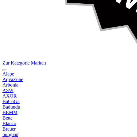
Zur Kategorie Marken
Alape
AqvaZone
Arbonia
ASW
AXOR
BaCoGa
Badundu
BEMM
Bette
Blanco
Breuer
burgbad