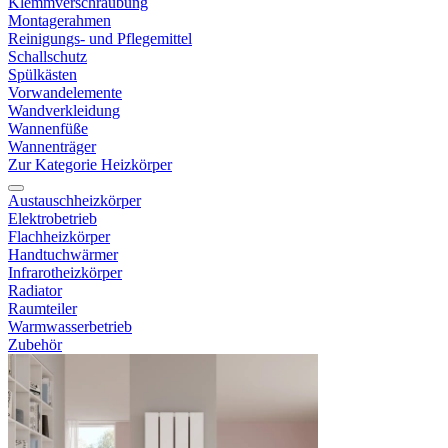
Klemmverschraubung
Montagerahmen
Reinigungs- und Pflegemittel
Schallschutz
Spülkästen
Vorwandelemente
Wandverkleidung
Wannenfüße
Wannenträger
Zur Kategorie Heizkörper
Austauschheizkörper
Elektrobetrieb
Flachheizkörper
Handtuchwärmer
Infrarotheizkörper
Radiator
Raumteiler
Warmwasserbetrieb
Zubehör