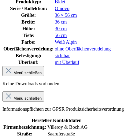
Produkttyp:
Bidet
Serie / Kollektion:
O.novo
Größe:
36 × 56 cm
Breite:
36 cm
Höhe:
30 cm
Tiefe:
56 cm
Farbe:
Weiß Alpin
Oberflächenveredelung:
ohne Oberflächenveredelung
Befestigung:
sichtbar
Überlauf:
mit Überlauf
Menü schließen
Keine Downloads vorhanden.
Menü schließen
Informationspflichten zur GPSR Produktsicherheitsverordnung
Hersteller-Kontaktdaten
Firmenbezeichnung:
Villeroy & Boch AG
Straße:
Saaruferstraße