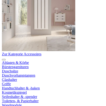
Zur Kategorie Accessoires
Ablagen & Körbe
Bürstengarnituren
Duschsitze
Duschvorhangstangen
Glashalter
Griffe
Handtuchhalter & -haken
Kosmetikspiegel
Seifenhalter & -spender
Toiletten- & Papierhalter
Wandmodule