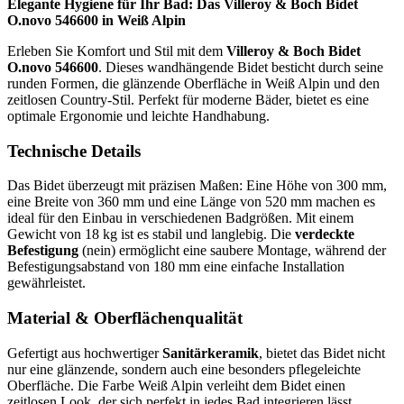
Elegante Hygiene für Ihr Bad: Das Villeroy & Boch Bidet
O.novo 546600 in Weiß Alpin
Erleben Sie Komfort und Stil mit dem
Villeroy & Boch Bidet
O.novo 546600
. Dieses wandhängende Bidet besticht durch seine
runden Formen, die glänzende Oberfläche in Weiß Alpin und den
zeitlosen Country-Stil. Perfekt für moderne Bäder, bietet es eine
optimale Ergonomie und leichte Handhabung.
Technische Details
Das Bidet überzeugt mit präzisen Maßen: Eine Höhe von 300 mm,
eine Breite von 360 mm und eine Länge von 520 mm machen es
ideal für den Einbau in verschiedenen Badgrößen. Mit einem
Gewicht von 18 kg ist es stabil und langlebig. Die
verdeckte
Befestigung
(nein) ermöglicht eine saubere Montage, während der
Befestigungsabstand von 180 mm eine einfache Installation
gewährleistet.
Material & Oberflächenqualität
Gefertigt aus hochwertiger
Sanitärkeramik
, bietet das Bidet nicht
nur eine glänzende, sondern auch eine besonders pflegeleichte
Oberfläche. Die Farbe Weiß Alpin verleiht dem Bidet einen
zeitlosen Look, der sich perfekt in jedes Bad integrieren lässt.