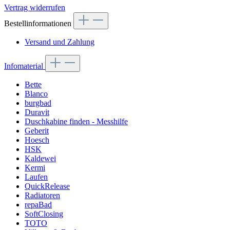
Vertrag widerrufen
Bestellinformationen
Versand und Zahlung
Infomaterial
Bette
Blanco
burgbad
Duravit
Duschkabine finden - Messhilfe
Geberit
Hoesch
HSK
Kaldewei
Kermi
Laufen
QuickRelease
Radiatoren
repaBad
SoftClosing
TOTO