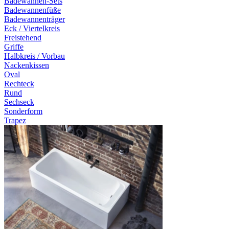
Badewannen-Sets
Badewannenfüße
Badewannenträger
Eck / Viertelkreis
Freistehend
Griffe
Halbkreis / Vorbau
Nackenkissen
Oval
Rechteck
Rund
Sechseck
Sonderform
Trapez