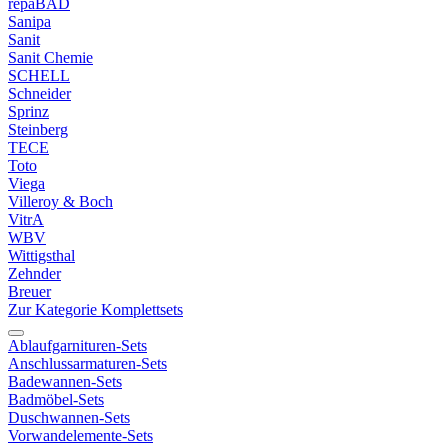
repaBAD
Sanipa
Sanit
Sanit Chemie
SCHELL
Schneider
Sprinz
Steinberg
TECE
Toto
Viega
Villeroy & Boch
VitrA
WBV
Wittigsthal
Zehnder
Breuer
Zur Kategorie Komplettsets
Ablaufgarnituren-Sets
Anschlussarmaturen-Sets
Badewannen-Sets
Badmöbel-Sets
Duschwannen-Sets
Vorwandelemente-Sets