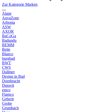
Zur Kategorie Marken
Alape
AqvaZone
Arbonia
ASW
AXOR
BaCoGa
Badundu
BEMM
Bette
Blanco
burgbad
BWT
CWS
Dallmer
Design in Bad
Dornbracht
Duravit
emco
Flamco
Geberit
Grohe
Grumbach