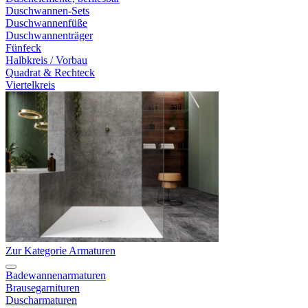
Duschwannen-Sets
Duschwannenfüße
Duschwannenträger
Fünfeck
Halbkreis / Vorbau
Quadrat & Rechteck
Viertelkreis
Zur Kategorie Armaturen
Badewannenarmaturen
Brausegarnituren
Duscharmaturen