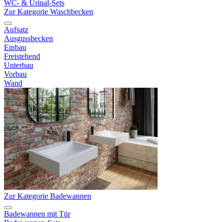
WC- & Urinal-Sets
Zur Kategorie Waschbecken
Aufsatz
Ausgussbecken
Einbau
Freistehend
Unterbau
Vorbau
Wand
Zur Kategorie Badewannen
Badewannen mit Tür