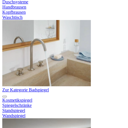
Duschsysteme
Handbrausen
Kopfbrausen
Waschtisch
Zur Kategorie Badspiegel
Kosmetikspiegel
Spiegelschränke
Standspiegel
Wandspiegel