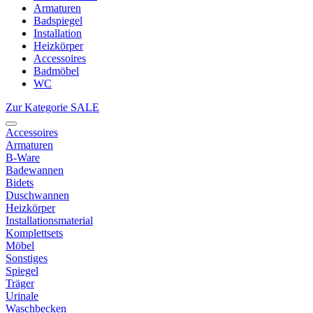
Armaturen
Badspiegel
Installation
Heizkörper
Accessoires
Badmöbel
WC
Zur Kategorie SALE
Accessoires
Armaturen
B-Ware
Badewannen
Bidets
Duschwannen
Heizkörper
Installationsmaterial
Komplettsets
Möbel
Sonstiges
Spiegel
Träger
Urinale
Waschbecken