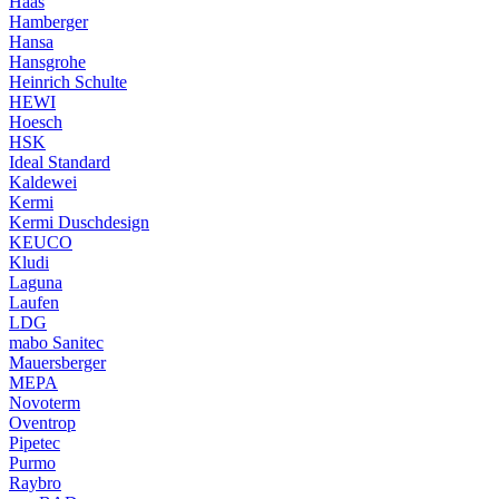
Haas
Hamberger
Hansa
Hansgrohe
Heinrich Schulte
HEWI
Hoesch
HSK
Ideal Standard
Kaldewei
Kermi
Kermi Duschdesign
KEUCO
Kludi
Laguna
Laufen
LDG
mabo Sanitec
Mauersberger
MEPA
Novoterm
Oventrop
Pipetec
Purmo
Raybro