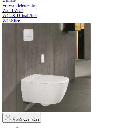
Urinale
Vorwandelemente
Wand-WCs
WC- & Urinal-Sets
WC-Sitze
Menü schließen