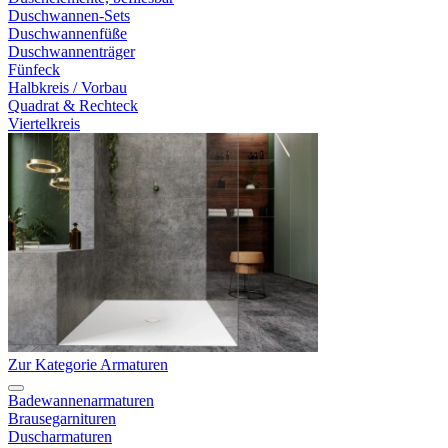
Duschwannen-Sets
Duschwannenfüße
Duschwannenträger
Fünfeck
Halbkreis / Vorbau
Quadrat & Rechteck
Viertelkreis
Zur Kategorie Armaturen
Badewannenarmaturen
Brausegarnituren
Duscharmaturen