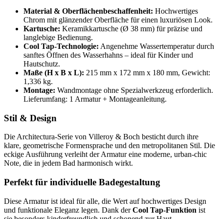
Material & Oberflächenbeschaffenheit:
Hochwertiges
Chrom mit glänzender Oberfläche für einen luxuriösen Look.
Kartusche:
Keramikkartusche (Ø 38 mm) für präzise und
langlebige Bedienung.
Cool Tap-Technologie:
Angenehme Wassertemperatur durch
sanftes Öffnen des Wasserhahns – ideal für Kinder und
Hautschutz.
Maße (H x B x L):
215 mm x 172 mm x 180 mm, Gewicht:
1,336 kg.
Montage:
Wandmontage ohne Spezialwerkzeug erforderlich.
Lieferumfang: 1 Armatur + Montageanleitung.
Stil & Design
Die Architectura-Serie von Villeroy & Boch besticht durch ihre
klare, geometrische Formensprache und den metropolitanen Stil. Die
eckige Ausführung verleiht der Armatur eine moderne, urban-chic
Note, die in jedem Bad harmonisch wirkt.
Perfekt für individuelle Badegestaltung
Diese Armatur ist ideal für alle, die Wert auf hochwertiges Design
und funktionale Eleganz legen. Dank der
Cool Tap-Funktion
ist
sie besonders kinderfreundlich und schonend zur Haut.