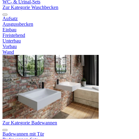
WC- & Urinal-Sets
Zur Kategorie Waschbecken
Aufsatz
Ausgussbecken
Einbau
Freistehend
Unterbau
Vorbau
Wand
Zur Kategorie Badewannen
Badewannen mit Tür