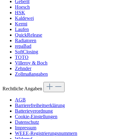
Geberit
Hoesch
HSK
Kaldewei
Kermi
Laufen
QuickRelease
Radiatoren
repaBad
SoftClosing
TOTO
Villeroy & Boch
Zehnder
Zollmaßangaben
Rechtliche Angaben
AGB
Barrierefreiheitserklärung
Batterieverordnung
Cookie-Einstellungen
Datenschutz
Impressum
WEEE-Registrierungsnummern
Widerruf