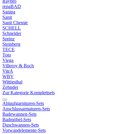
Raybro
repaBAD
Sanipa
Sanit
Sanit Chemie
SCHELL
Schneider
Sprinz
Steinberg
TECE
Toto
Viega
Villeroy & Boch
VitrA
WBV
Wittigsthal
Zehnder
Zur Kategorie Komplettsets
Ablaufgarnituren-Sets
Anschlussarmaturen-Sets
Badewannen-Sets
Badmöbel-Sets
Duschwannen-Sets
Vorwandelemente-Sets