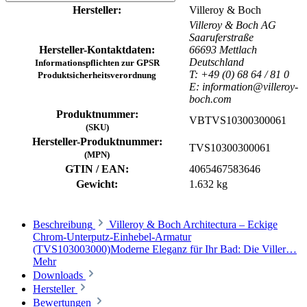
Hersteller:
Villeroy & Boch
Villeroy & Boch AG
Saaruferstraße
Hersteller-Kontaktdaten:
66693 Mettlach
Deutschland
Informationspflichten zur GPSR
T: +49 (0) 68 64 / 81 0
Produktsicherheitsverordnung
E: information@villeroy-
boch.com
Produktnummer:
VBTVS10300300061
(SKU)
Hersteller-Produktnummer:
TVS10300300061
(MPN)
GTIN / EAN:
4065467583646
Gewicht:
1.632 kg
Beschreibung
Villeroy & Boch Architectura – Eckige
Chrom-Unterputz-Einhebel-Armatur
(TVS103003000)Moderne Eleganz für Ihr Bad: Die Viller…
Mehr
Downloads
Hersteller
Bewertungen