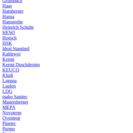
Grumbach
Haas
Hamberger
Hansa
Hansgrohe
Heinrich Schulte
HEWI
Hoesch
HSK
Ideal Standard
Kaldewei
Kermi
Kermi Duschdesign
KEUCO
Kludi
Laguna
Laufen
LDG
mabo Sanitec
Mauersberger
MEPA
Novoterm
Oventrop
Pipetec
Purmo