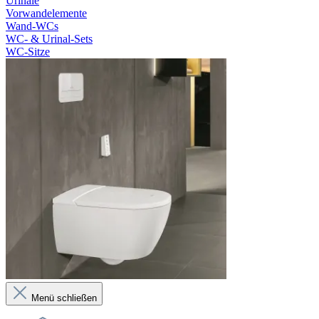
Urinale
Vorwandelemente
Wand-WCs
WC- & Urinal-Sets
WC-Sitze
Menü schließen