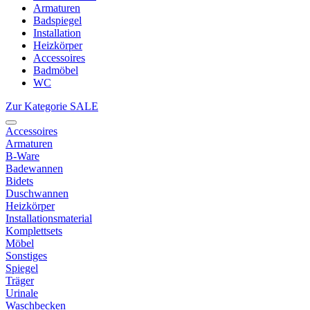
Armaturen
Badspiegel
Installation
Heizkörper
Accessoires
Badmöbel
WC
Zur Kategorie SALE
Accessoires
Armaturen
B-Ware
Badewannen
Bidets
Duschwannen
Heizkörper
Installationsmaterial
Komplettsets
Möbel
Sonstiges
Spiegel
Träger
Urinale
Waschbecken