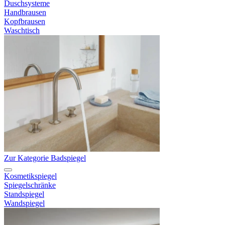
Duschsysteme
Handbrausen
Kopfbrausen
Waschtisch
Zur Kategorie Badspiegel
Kosmetikspiegel
Spiegelschränke
Standspiegel
Wandspiegel