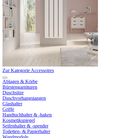
Zur Kategorie Accessoires
Ablagen & Körbe
Bürstengarnituren
Duschsitze
Duschvorhangstangen
Glashalter
Griffe
Handtuchhalter & -haken
Kosmetikspiegel
Seifenhalter & -spender
Toiletten- & Papierhalter
Wandmodule