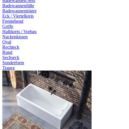
Badewannen-Sets
Badewannenfüße
Badewannenträger
Eck / Viertelkreis
Freistehend
Griffe
Halbkreis / Vorbau
Nackenkissen
Oval
Rechteck
Rund
Sechseck
Sonderform
Trapez