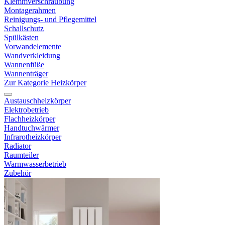
Klemmverschraubung
Montagerahmen
Reinigungs- und Pflegemittel
Schallschutz
Spülkästen
Vorwandelemente
Wandverkleidung
Wannenfüße
Wannenträger
Zur Kategorie Heizkörper
Austauschheizkörper
Elektrobetrieb
Flachheizkörper
Handtuchwärmer
Infrarotheizkörper
Radiator
Raumteiler
Warmwasserbetrieb
Zubehör