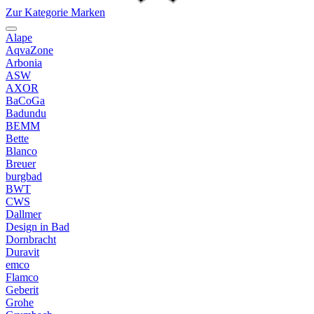
Zur Kategorie Marken
Alape
AqvaZone
Arbonia
ASW
AXOR
BaCoGa
Badundu
BEMM
Bette
Blanco
Breuer
burgbad
BWT
CWS
Dallmer
Design in Bad
Dornbracht
Duravit
emco
Flamco
Geberit
Grohe