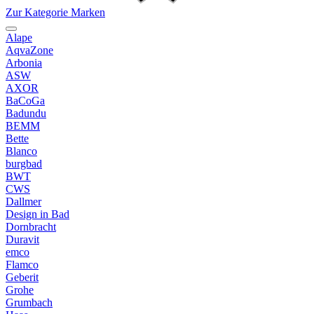
Zur Kategorie Marken
Alape
AqvaZone
Arbonia
ASW
AXOR
BaCoGa
Badundu
BEMM
Bette
Blanco
burgbad
BWT
CWS
Dallmer
Design in Bad
Dornbracht
Duravit
emco
Flamco
Geberit
Grohe
Grumbach