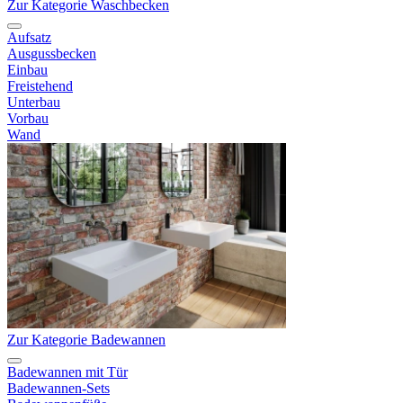
Zur Kategorie Waschbecken
Aufsatz
Ausgussbecken
Einbau
Freistehend
Unterbau
Vorbau
Wand
Zur Kategorie Badewannen
Badewannen mit Tür
Badewannen-Sets