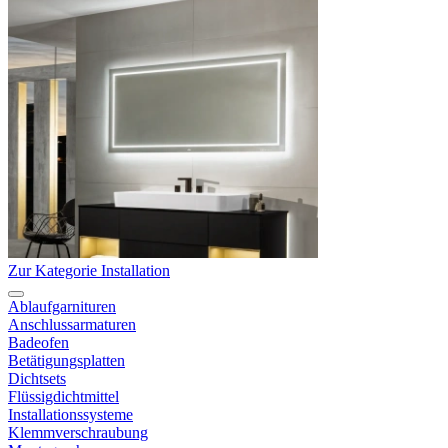
Zur Kategorie Installation
Ablaufgarnituren
Anschlussarmaturen
Badeofen
Betätigungsplatten
Dichtsets
Flüssigdichtmittel
Installationssysteme
Klemmverschraubung