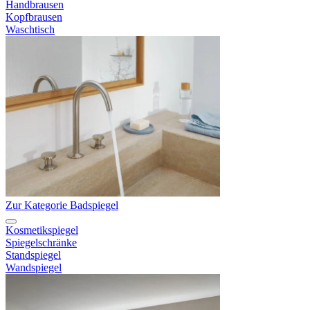
Handbrausen
Kopfbrausen
Waschtisch
Zur Kategorie Badspiegel
Kosmetikspiegel
Spiegelschränke
Standspiegel
Wandspiegel