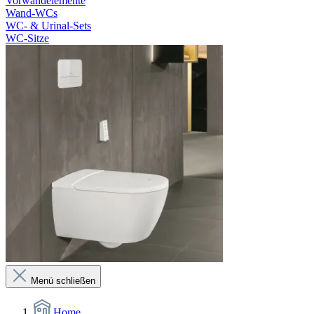
Vorwandelemente
Wand-WCs
WC- & Urinal-Sets
WC-Sitze
Menü schließen
Home