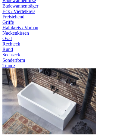
Badewannenfüße
Badewannenträger
Eck / Viertelkreis
Freistehend
Griffe
Halbkreis / Vorbau
Nackenkissen
Oval
Rechteck
Rund
Sechseck
Sonderform
Trapez