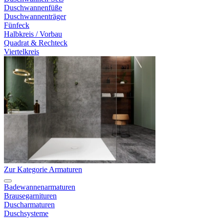
Duschwannenfüße
Duschwannenträger
Fünfeck
Halbkreis / Vorbau
Quadrat & Rechteck
Viertelkreis
Zur Kategorie Armaturen
Badewannenarmaturen
Brausegarnituren
Duscharmaturen
Duschsysteme