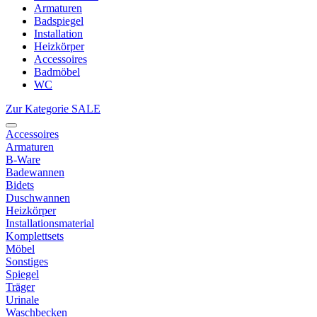
Armaturen
Badspiegel
Installation
Heizkörper
Accessoires
Badmöbel
WC
Zur Kategorie SALE
Accessoires
Armaturen
B-Ware
Badewannen
Bidets
Duschwannen
Heizkörper
Installationsmaterial
Komplettsets
Möbel
Sonstiges
Spiegel
Träger
Urinale
Waschbecken