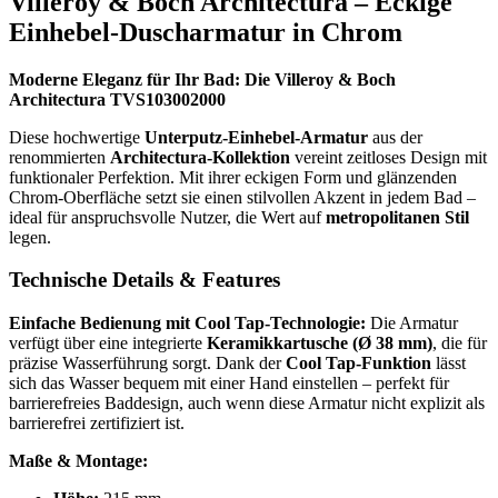
Villeroy & Boch Architectura – Eckige
Einhebel-Duscharmatur in Chrom
Moderne Eleganz für Ihr Bad: Die Villeroy & Boch
Architectura TVS103002000
Diese hochwertige
Unterputz-Einhebel-Armatur
aus der
renommierten
Architectura-Kollektion
vereint zeitloses Design mit
funktionaler Perfektion. Mit ihrer eckigen Form und glänzenden
Chrom-Oberfläche setzt sie einen stilvollen Akzent in jedem Bad –
ideal für anspruchsvolle Nutzer, die Wert auf
metropolitanen Stil
legen.
Technische Details & Features
Einfache Bedienung mit Cool Tap-Technologie:
Die Armatur
verfügt über eine integrierte
Keramikkartusche (Ø 38 mm)
, die für
präzise Wasserführung sorgt. Dank der
Cool Tap-Funktion
lässt
sich das Wasser bequem mit einer Hand einstellen – perfekt für
barrierefreies Baddesign, auch wenn diese Armatur nicht explizit als
barrierefrei zertifiziert ist.
Maße & Montage: