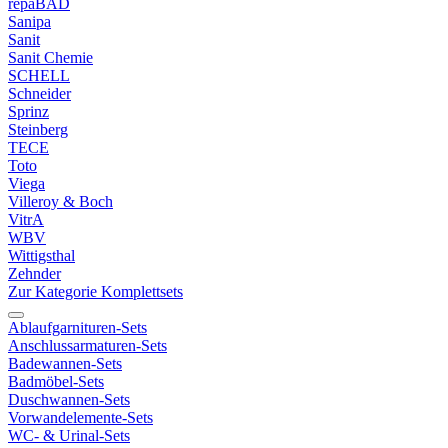
repaBAD
Sanipa
Sanit
Sanit Chemie
SCHELL
Schneider
Sprinz
Steinberg
TECE
Toto
Viega
Villeroy & Boch
VitrA
WBV
Wittigsthal
Zehnder
Zur Kategorie Komplettsets
Ablaufgarnituren-Sets
Anschlussarmaturen-Sets
Badewannen-Sets
Badmöbel-Sets
Duschwannen-Sets
Vorwandelemente-Sets
WC- & Urinal-Sets