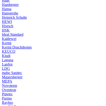
Haas
Hamberger
Hansa
Hansgrohe
Heinrich Schulte
HEWI
Hoesch
HSK
Ideal Standard
Kaldewei
Kermi
Kermi Duschdesign
KEUCO
Kludi
Laguna
Laufen
LDG
mabo Sanitec
Mauersberger
MEPA
Novoterm
Oventrop
Pipetec
Purmo
Raybro