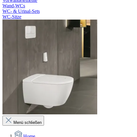
Vorwandelemente
Wand-WCs
WC- & Urinal-Sets
WC-Sitze
Menü schließen
Home