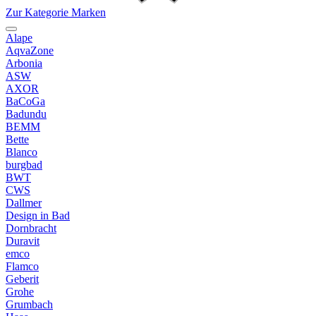
Zur Kategorie Marken
Alape
AqvaZone
Arbonia
ASW
AXOR
BaCoGa
Badundu
BEMM
Bette
Blanco
burgbad
BWT
CWS
Dallmer
Design in Bad
Dornbracht
Duravit
emco
Flamco
Geberit
Grohe
Grumbach