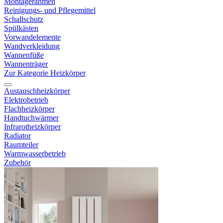
Montagerahmen
Reinigungs- und Pflegemittel
Schallschutz
Spülkästen
Vorwandelemente
Wandverkleidung
Wannenfüße
Wannenträger
Zur Kategorie Heizkörper
Austauschheizkörper
Elektrobetrieb
Flachheizkörper
Handtuchwärmer
Infrarotheizkörper
Radiator
Raumteiler
Warmwasserbetrieb
Zubehör