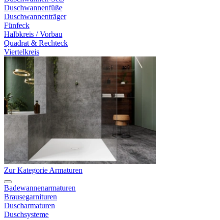
Duschwannenfüße
Duschwannenträger
Fünfeck
Halbkreis / Vorbau
Quadrat & Rechteck
Viertelkreis
Zur Kategorie Armaturen
Badewannenarmaturen
Brausegarnituren
Duscharmaturen
Duschsysteme