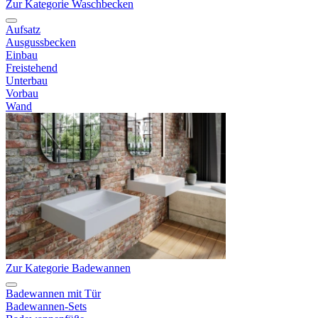
Zur Kategorie Waschbecken
Aufsatz
Ausgussbecken
Einbau
Freistehend
Unterbau
Vorbau
Wand
Zur Kategorie Badewannen
Badewannen mit Tür
Badewannen-Sets