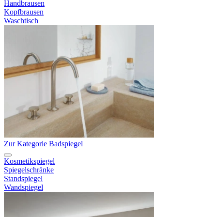
Handbrausen
Kopfbrausen
Waschtisch
Zur Kategorie Badspiegel
Kosmetikspiegel
Spiegelschränke
Standspiegel
Wandspiegel