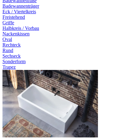
Badewannenfüße
Badewannenträger
Eck / Viertelkreis
Freistehend
Griffe
Halbkreis / Vorbau
Nackenkissen
Oval
Rechteck
Rund
Sechseck
Sonderform
Trapez