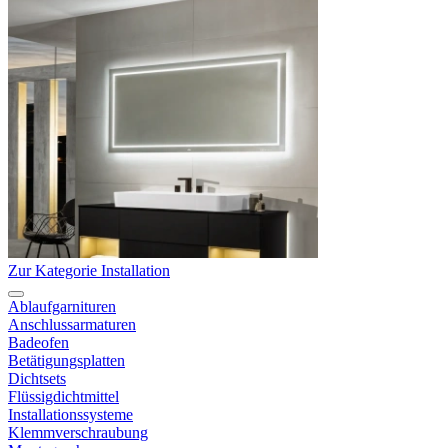
Zur Kategorie Installation
Ablaufgarnituren
Anschlussarmaturen
Badeofen
Betätigungsplatten
Dichtsets
Flüssigdichtmittel
Installationssysteme
Klemmverschraubung