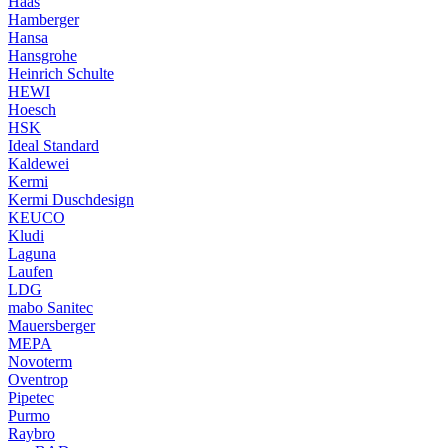
Haas
Hamberger
Hansa
Hansgrohe
Heinrich Schulte
HEWI
Hoesch
HSK
Ideal Standard
Kaldewei
Kermi
Kermi Duschdesign
KEUCO
Kludi
Laguna
Laufen
LDG
mabo Sanitec
Mauersberger
MEPA
Novoterm
Oventrop
Pipetec
Purmo
Raybro