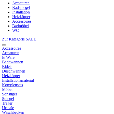
Armaturen
Badspiegel
Installation
Heizkörper
Accessoires
Badmöbel
WC
Zur Kategorie SALE
Accessoires
Armaturen
B-Ware
Badewannen
Bidets
Duschwannen
Heizkörper
Installationsmaterial
Komplettsets
Möbel
Sonstiges
Spiegel
Träger
Urinale
Waschbecken