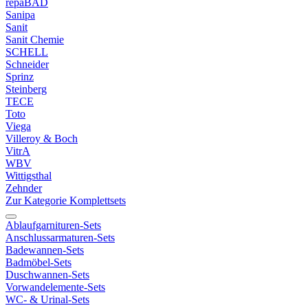
repaBAD
Sanipa
Sanit
Sanit Chemie
SCHELL
Schneider
Sprinz
Steinberg
TECE
Toto
Viega
Villeroy & Boch
VitrA
WBV
Wittigsthal
Zehnder
Zur Kategorie Komplettsets
Ablaufgarnituren-Sets
Anschlussarmaturen-Sets
Badewannen-Sets
Badmöbel-Sets
Duschwannen-Sets
Vorwandelemente-Sets
WC- & Urinal-Sets