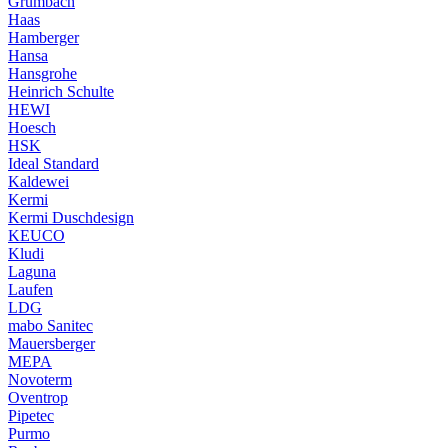
Grumbach
Haas
Hamberger
Hansa
Hansgrohe
Heinrich Schulte
HEWI
Hoesch
HSK
Ideal Standard
Kaldewei
Kermi
Kermi Duschdesign
KEUCO
Kludi
Laguna
Laufen
LDG
mabo Sanitec
Mauersberger
MEPA
Novoterm
Oventrop
Pipetec
Purmo