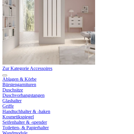
Zur Kategorie Accessoires
Ablagen & Körbe
Bürstengarnituren
Duschsitze
Duschvorhangstangen
Glashalter
Griffe
Handtuchhalter & -haken
Kosmetikspiegel
Seifenhalter & -spender
Toiletten- & Papierhalter
Wandmodule