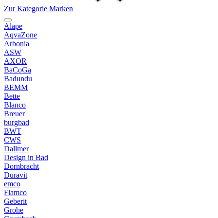
Zur Kategorie Marken
Alape
AqvaZone
Arbonia
ASW
AXOR
BaCoGa
Badundu
BEMM
Bette
Blanco
Breuer
burgbad
BWT
CWS
Dallmer
Design in Bad
Dornbracht
Duravit
emco
Flamco
Geberit
Grohe