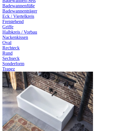
Badewannen-Sets
Badewannenfüße
Badewannenträger
Eck / Viertelkreis
Freistehend
Griffe
Halbkreis / Vorbau
Nackenkissen
Oval
Rechteck
Rund
Sechseck
Sonderform
Trapez