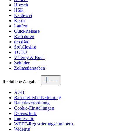
Hoesch
HSK
Kaldewei
Kermi
Laufen
QuickRelease
Radiatoren
repaBad
SoftClosing
TOTO
Villeroy & Boch
Zehnder
Zollmaßangaben
Rechtliche Angaben
AGB
Barrierefreiheitserklärung
Batterieverordnung
Cookie-Einstellungen
Datenschutz
Impressum
WEEE-Registrierungsnummern
Widerruf