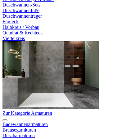
Duschwannen-Sets
Duschwannenfüße
Duschwannenträger
Fünfeck
Halbkreis / Vorbau
Quadrat & Rechteck
Viertelkreis
Zur Kategorie Armaturen
Badewannenarmaturen
Brausegarnituren
Duscharmaturen