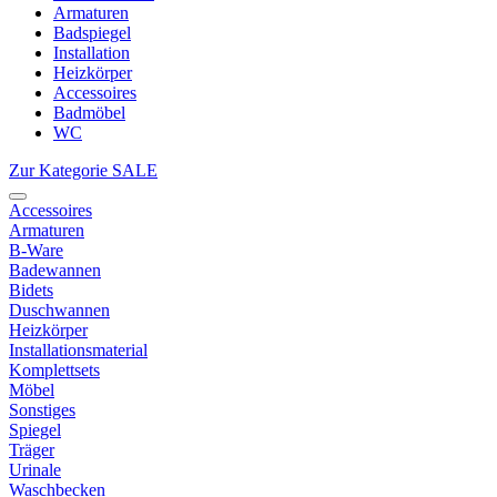
Armaturen
Badspiegel
Installation
Heizkörper
Accessoires
Badmöbel
WC
Zur Kategorie SALE
Accessoires
Armaturen
B-Ware
Badewannen
Bidets
Duschwannen
Heizkörper
Installationsmaterial
Komplettsets
Möbel
Sonstiges
Spiegel
Träger
Urinale
Waschbecken