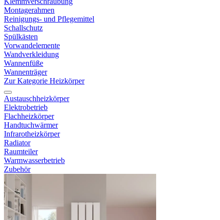
Klemmverschraubung
Montagerahmen
Reinigungs- und Pflegemittel
Schallschutz
Spülkästen
Vorwandelemente
Wandverkleidung
Wannenfüße
Wannenträger
Zur Kategorie Heizkörper
Austauschheizkörper
Elektrobetrieb
Flachheizkörper
Handtuchwärmer
Infrarotheizkörper
Radiator
Raumteiler
Warmwasserbetrieb
Zubehör