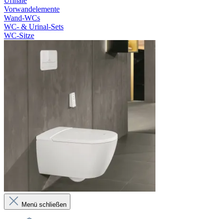
Urinale
Vorwandelemente
Wand-WCs
WC- & Urinal-Sets
WC-Sitze
Menü schließen