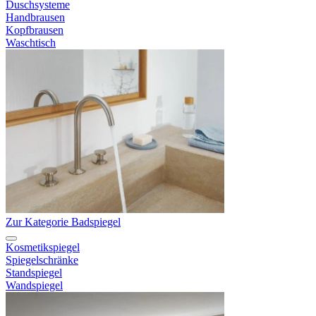
Duschsysteme
Handbrausen
Kopfbrausen
Waschtisch
Zur Kategorie Badspiegel
Kosmetikspiegel
Spiegelschränke
Standspiegel
Wandspiegel