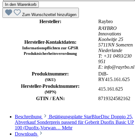
In den Warenkorb
Zum Wunschzettel hinzufügen
Hersteller:
Raybro
RAYBRO
Innovations
Koolwitje 25
Hersteller-Kontaktdaten:
5711NN Someren
Informationspflichten zur GPSR
Niederlande
Produktsicherheitsverordnung
T: +31 0493/230
951
E: info@rayrbo.nl
Produktnummer:
DiB-
RY415.161.625
(SKU)
Hersteller-Produktnummer:
415.161.625
(MPN)
GTIN / EAN:
8719324582162
Beschreibung
Betätigungsplatte StarBlueDisc Doppio 25,
Abverkauf Sonderpreis passend für Geberit Duofix Basic UP
100 (Duofix-Vorwan…
Mehr
Downloads