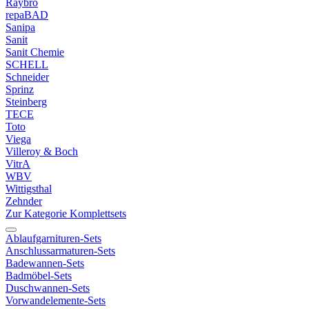
Raybro
repaBAD
Sanipa
Sanit
Sanit Chemie
SCHELL
Schneider
Sprinz
Steinberg
TECE
Toto
Viega
Villeroy & Boch
VitrA
WBV
Wittigsthal
Zehnder
Zur Kategorie Komplettsets
Ablaufgarnituren-Sets
Anschlussarmaturen-Sets
Badewannen-Sets
Badmöbel-Sets
Duschwannen-Sets
Vorwandelemente-Sets