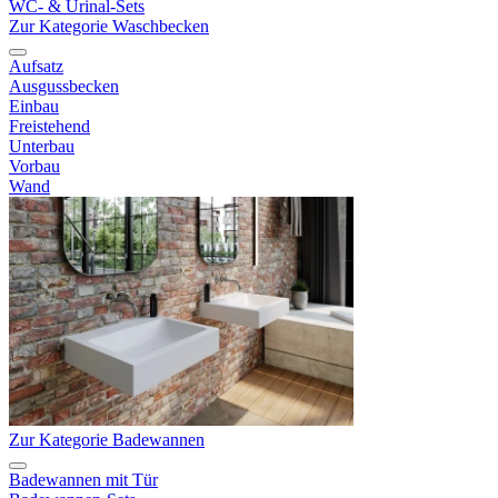
WC- & Urinal-Sets
Zur Kategorie Waschbecken
Aufsatz
Ausgussbecken
Einbau
Freistehend
Unterbau
Vorbau
Wand
Zur Kategorie Badewannen
Badewannen mit Tür