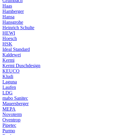
Grumbach
Haas
Hamberger
Hansa
Hansgrohe
Heinrich Schulte
HEWI
Hoesch
HSK
Ideal Standard
Kaldewei
Kermi
Kermi Duschdesign
KEUCO
Kludi
Laguna
Laufen
LDG
mabo Sanitec
Mauersberger
MEPA
Novoterm
Oventrop
Pipetec
Purmo