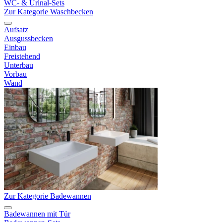
WC- & Urinal-Sets
Zur Kategorie Waschbecken
Aufsatz
Ausgussbecken
Einbau
Freistehend
Unterbau
Vorbau
Wand
Zur Kategorie Badewannen
Badewannen mit Tür