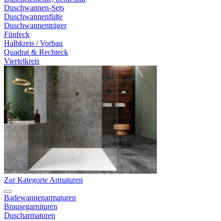
Duschwannen-Sets
Duschwannenfüße
Duschwannenträger
Fünfeck
Halbkreis / Vorbau
Quadrat & Rechteck
Viertelkreis
Zur Kategorie Armaturen
Badewannenarmaturen
Brausegarnituren
Duscharmaturen