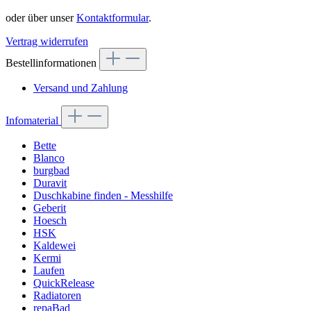
oder über unser
Kontaktformular
.
Vertrag widerrufen
Bestellinformationen
Versand und Zahlung
Infomaterial
Bette
Blanco
burgbad
Duravit
Duschkabine finden - Messhilfe
Geberit
Hoesch
HSK
Kaldewei
Kermi
Laufen
QuickRelease
Radiatoren
repaBad