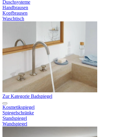
Duschsysteme
Handbrausen
Kopfbrausen
Waschtisch
Zur Kategorie Badspiegel
Kosmetikspiegel
Spiegelschränke
Standspiegel
Wandspiegel