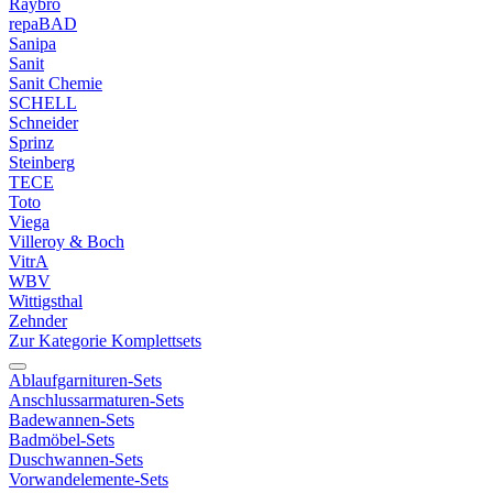
Raybro
repaBAD
Sanipa
Sanit
Sanit Chemie
SCHELL
Schneider
Sprinz
Steinberg
TECE
Toto
Viega
Villeroy & Boch
VitrA
WBV
Wittigsthal
Zehnder
Zur Kategorie Komplettsets
Ablaufgarnituren-Sets
Anschlussarmaturen-Sets
Badewannen-Sets
Badmöbel-Sets
Duschwannen-Sets
Vorwandelemente-Sets