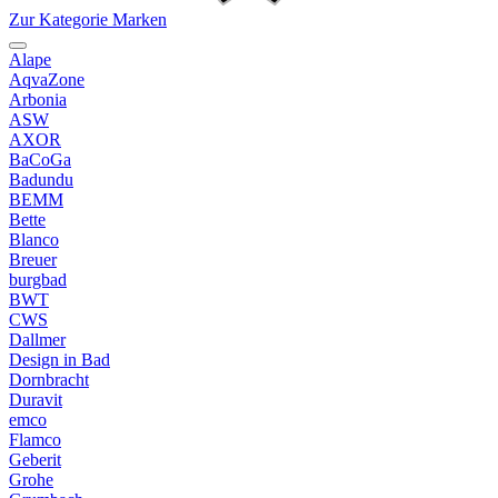
Zur Kategorie Marken
Alape
AqvaZone
Arbonia
ASW
AXOR
BaCoGa
Badundu
BEMM
Bette
Blanco
Breuer
burgbad
BWT
CWS
Dallmer
Design in Bad
Dornbracht
Duravit
emco
Flamco
Geberit
Grohe