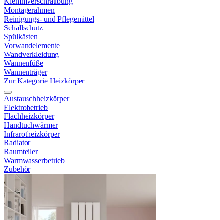
Klemmverschraubung
Montagerahmen
Reinigungs- und Pflegemittel
Schallschutz
Spülkästen
Vorwandelemente
Wandverkleidung
Wannenfüße
Wannenträger
Zur Kategorie Heizkörper
Austauschheizkörper
Elektrobetrieb
Flachheizkörper
Handtuchwärmer
Infrarotheizkörper
Radiator
Raumteiler
Warmwasserbetrieb
Zubehör