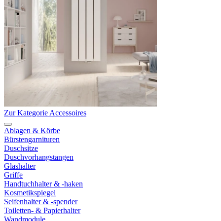
Zur Kategorie Accessoires
Ablagen & Körbe
Bürstengarnituren
Duschsitze
Duschvorhangstangen
Glashalter
Griffe
Handtuchhalter & -haken
Kosmetikspiegel
Seifenhalter & -spender
Toiletten- & Papierhalter
Wandmodule