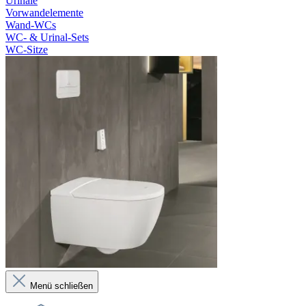
Urinale
Vorwandelemente
Wand-WCs
WC- & Urinal-Sets
WC-Sitze
Menü schließen