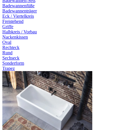
Badewannen-Sets
Badewannenfüße
Badewannenträger
Eck / Viertelkreis
Freistehend
Griffe
Halbkreis / Vorbau
Nackenkissen
Oval
Rechteck
Rund
Sechseck
Sonderform
Trapez