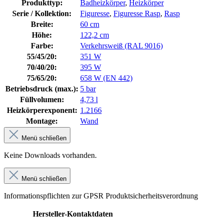
Produkttyp:
Badheizkörper
,
Heizkörper
Serie / Kollektion:
Figuresse
,
Figuresse Rasp
,
Rasp
Breite:
60 cm
Höhe:
122,2 cm
Farbe:
Verkehrsweiß (RAL 9016)
55/45/20:
351 W
70/40/20:
395 W
75/65/20:
658 W (EN 442)
Betriebsdruck (max.):
5 bar
Füllvolumen:
4,73 l
Heizkörperexponent:
1.2166
Montage:
Wand
Menü schließen
Keine Downloads vorhanden.
Menü schließen
Informationspflichten zur GPSR Produktsicherheitsverordnung
Hersteller-Kontaktdaten