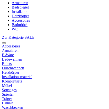
Armaturen
Badspiegel
Installation
Heizkörper
Accessoires
Badmöbel
WC
Zur Kategorie SALE
Accessoires
Armaturen
B-Ware
Badewannen
Bidets
Duschwannen
Heizkörper
Installationsmaterial
Komplettsets
Möbel
Sonstiges
Spiegel
Träger
Urinale
Waschbecken