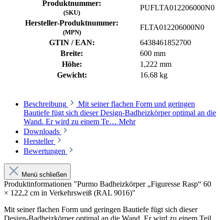
Produktnummer:
PUFLTA012206000N0
(SKU)
Hersteller-Produktnummer:
FLTA012206000N0
(MPN)
GTIN / EAN:
6438461852700
Breite:
600 mm
Höhe:
1,222 mm
Gewicht:
16.68 kg
Beschreibung
Mit seiner flachen Form und geringen
Bautiefe fügt sich dieser Design-Badheizkörper optimal an die
Wand. Er wird zu einem Te…
Mehr
Downloads
Hersteller
Bewertungen
Menü schließen
Produktinformationen "Purmo Badheizkörper „Figuresse Rasp“ 60
× 122,2 cm in Verkehrsweiß (RAL 9016)"
Mit seiner flachen Form und geringen Bautiefe fügt sich dieser
Design-Badheizkörper optimal an die Wand. Er wird zu einem Teil