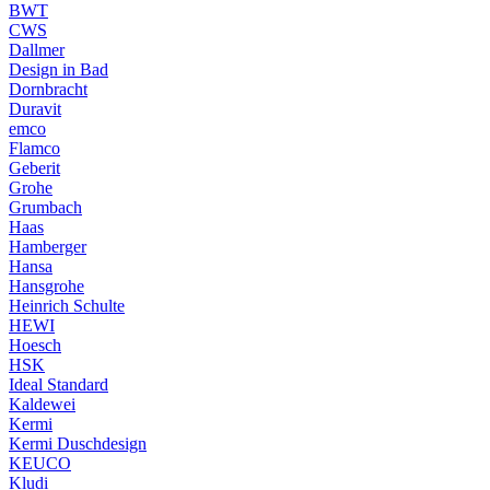
BWT
CWS
Dallmer
Design in Bad
Dornbracht
Duravit
emco
Flamco
Geberit
Grohe
Grumbach
Haas
Hamberger
Hansa
Hansgrohe
Heinrich Schulte
HEWI
Hoesch
HSK
Ideal Standard
Kaldewei
Kermi
Kermi Duschdesign
KEUCO
Kludi