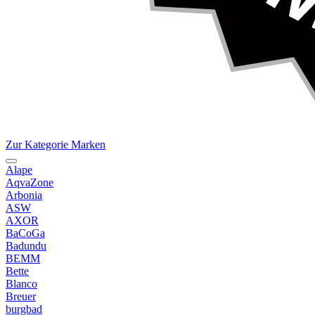
Zur Kategorie Marken
Alape
AqvaZone
Arbonia
ASW
AXOR
BaCoGa
Badundu
BEMM
Bette
Blanco
Breuer
burgbad