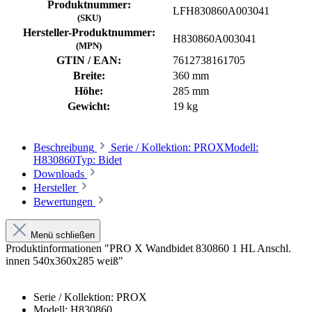
Produktnummer:
LFH830860A003041
(SKU)
Hersteller-Produktnummer:
H830860A003041
(MPN)
GTIN / EAN:
7612738161705
Breite:
360 mm
Höhe:
285 mm
Gewicht:
19 kg
Beschreibung
Serie / Kollektion: PROXModell:
H830860Typ: Bidet
Downloads
Hersteller
Bewertungen
Menü schließen
Produktinformationen "PRO X Wandbidet 830860 1 HL Anschl.
innen 540x360x285 weiß"
Serie / Kollektion: PROX
Modell: H830860