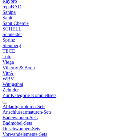
Raybro
repaBAD
Sanipa
Sanit
Sanit Chemie
SCHELL
Schneider
Sprinz
Steinberg
TECE
Toto
Viega
Villeroy & Boch
VitrA
WBV
Wittigsthal
Zehnder
Zur Kategorie Komplettsets
Ablaufgarnituren-Sets
Anschlussarmaturen-Sets
Badewannen-Sets
Badmöbel-Sets
Duschwannen-Sets
Vorwandelemente-Sets