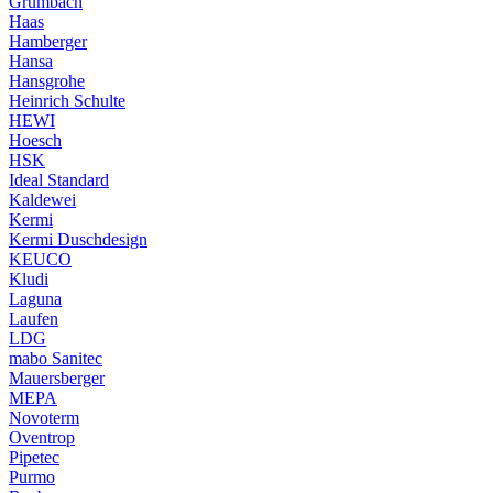
Grumbach
Haas
Hamberger
Hansa
Hansgrohe
Heinrich Schulte
HEWI
Hoesch
HSK
Ideal Standard
Kaldewei
Kermi
Kermi Duschdesign
KEUCO
Kludi
Laguna
Laufen
LDG
mabo Sanitec
Mauersberger
MEPA
Novoterm
Oventrop
Pipetec
Purmo