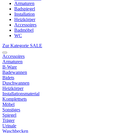
Armaturen
Badspiegel
Installation
Heizkörper
Accessoires
Badmöbel
WC
Zur Kategorie SALE
Accessoires
Armaturen
B-Ware
Badewannen
Bidets
Duschwannen
Heizkörper
Installationsmaterial
Komplettsets
Möbel
Sonstiges
Spiegel
Träger
Urinale
Waschbecken