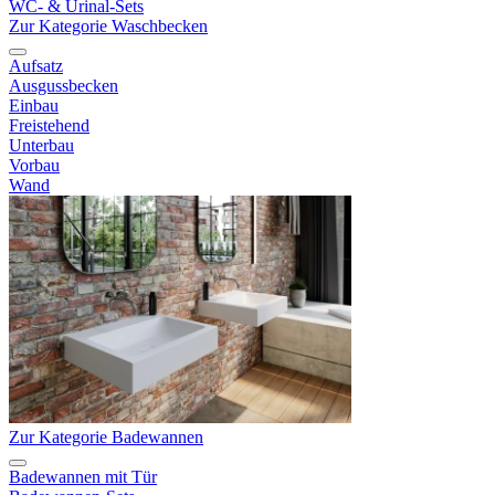
WC- & Urinal-Sets
Zur Kategorie Waschbecken
Aufsatz
Ausgussbecken
Einbau
Freistehend
Unterbau
Vorbau
Wand
Zur Kategorie Badewannen
Badewannen mit Tür