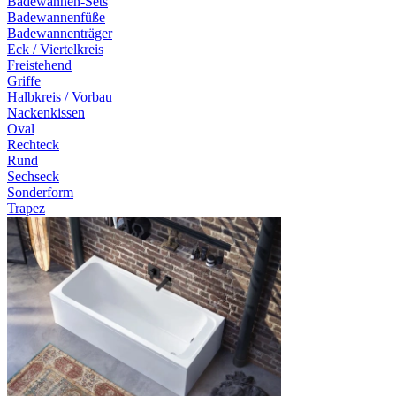
Badewannen-Sets
Badewannenfüße
Badewannenträger
Eck / Viertelkreis
Freistehend
Griffe
Halbkreis / Vorbau
Nackenkissen
Oval
Rechteck
Rund
Sechseck
Sonderform
Trapez