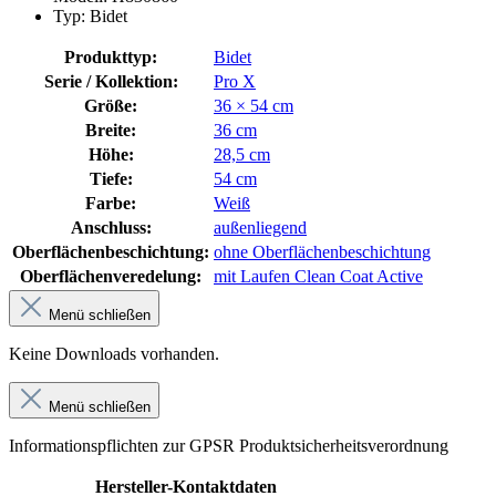
Typ: Bidet
Produkttyp:
Bidet
Serie / Kollektion:
Pro X
Größe:
36 × 54 cm
Breite:
36 cm
Höhe:
28,5 cm
Tiefe:
54 cm
Farbe:
Weiß
Anschluss:
außenliegend
Oberflächenbeschichtung:
ohne Oberflächenbeschichtung
Oberflächenveredelung:
mit Laufen Clean Coat Active
Menü schließen
Keine Downloads vorhanden.
Menü schließen
Informationspflichten zur GPSR Produktsicherheitsverordnung
Hersteller-Kontaktdaten