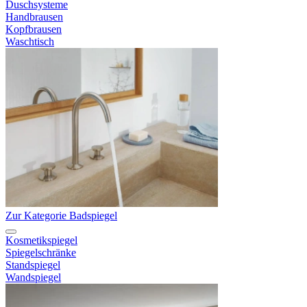
Duschsysteme
Handbrausen
Kopfbrausen
Waschtisch
Zur Kategorie Badspiegel
Kosmetikspiegel
Spiegelschränke
Standspiegel
Wandspiegel