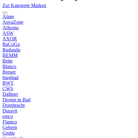
Zur Kategorie Marken
Alape
AqvaZone
Arbonia
ASW
AXOR
BaCoGa
Badundu
BEMM
Bette
Blanco
Breuer
burgbad
BWT
CWS
Dallmer
Design in Bad
Dornbracht
Duravit
emco
Flamco
Geberit
Grohe