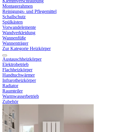
Klemmverschraubung
Montagerahmen
Reinigungs- und Pflegemittel
Schallschutz
Spülkästen
Vorwandelemente
Wandverkleidung
Wannenfüße
Wannenträger
Zur Kategorie Heizkörper
Austauschheizkörper
Elektrobetrieb
Flachheizkörper
Handtuchwärmer
Infrarotheizkörper
Radiator
Raumteiler
Warmwasserbetrieb
Zubehör