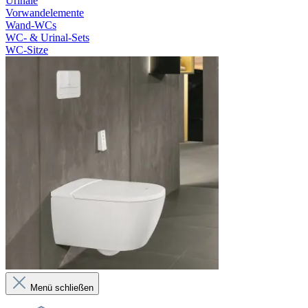
Urinale
Vorwandelemente
Wand-WCs
WC- & Urinal-Sets
WC-Sitze
Menü schließen