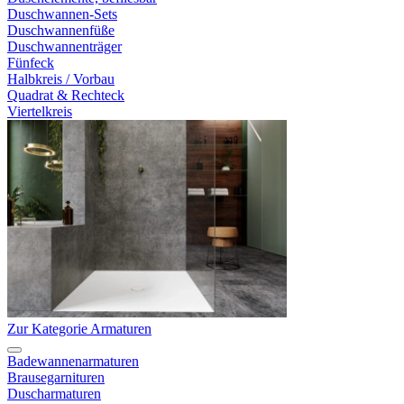
Duschwannen-Sets
Duschwannenfüße
Duschwannenträger
Fünfeck
Halbkreis / Vorbau
Quadrat & Rechteck
Viertelkreis
Zur Kategorie Armaturen
Badewannenarmaturen
Brausegarnituren
Duscharmaturen