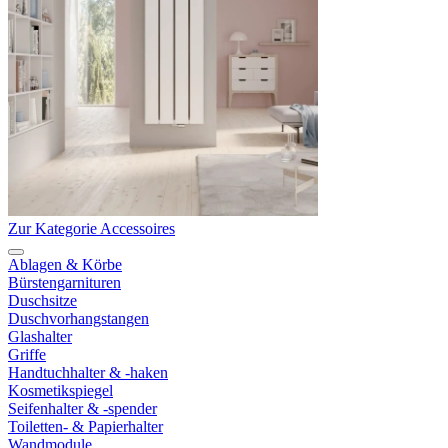
Zur Kategorie Accessoires
Ablagen & Körbe
Bürstengarnituren
Duschsitze
Duschvorhangstangen
Glashalter
Griffe
Handtuchhalter & -haken
Kosmetikspiegel
Seifenhalter & -spender
Toiletten- & Papierhalter
Wandmodule