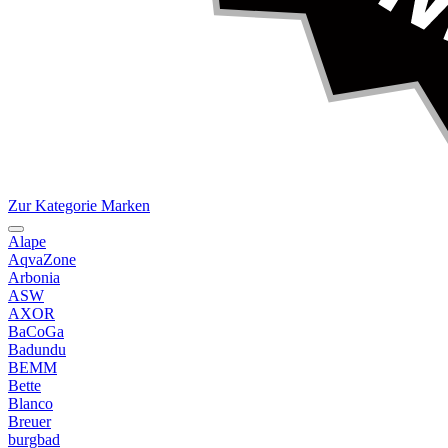
Zur Kategorie Marken
Alape
AqvaZone
Arbonia
ASW
AXOR
BaCoGa
Badundu
BEMM
Bette
Blanco
Breuer
burgbad