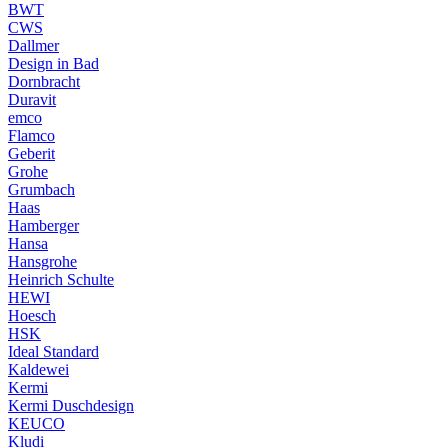
BWT
CWS
Dallmer
Design in Bad
Dornbracht
Duravit
emco
Flamco
Geberit
Grohe
Grumbach
Haas
Hamberger
Hansa
Hansgrohe
Heinrich Schulte
HEWI
Hoesch
HSK
Ideal Standard
Kaldewei
Kermi
Kermi Duschdesign
KEUCO
Kludi