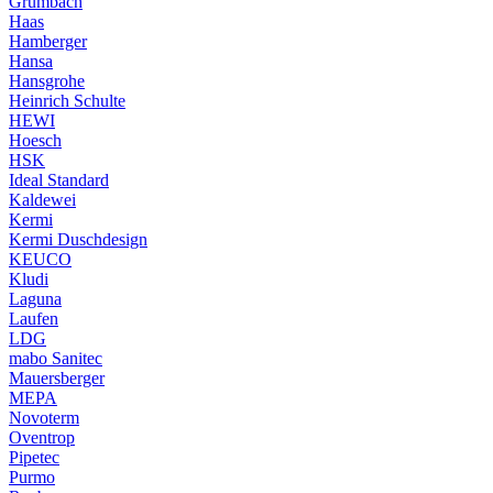
Grumbach
Haas
Hamberger
Hansa
Hansgrohe
Heinrich Schulte
HEWI
Hoesch
HSK
Ideal Standard
Kaldewei
Kermi
Kermi Duschdesign
KEUCO
Kludi
Laguna
Laufen
LDG
mabo Sanitec
Mauersberger
MEPA
Novoterm
Oventrop
Pipetec
Purmo