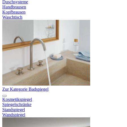
Duschsysteme
Handbrausen
Kopfbrausen
Waschtisch
Zur Kategorie Badspiegel
Kosmetikspiegel
Spiegelschränke
Standspiegel
Wandspiegel