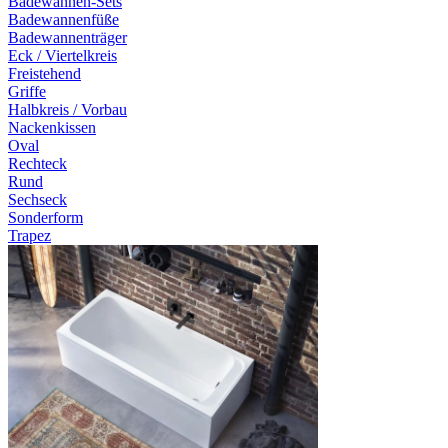
Badewannen-Sets
Badewannenfüße
Badewannenträger
Eck / Viertelkreis
Freistehend
Griffe
Halbkreis / Vorbau
Nackenkissen
Oval
Rechteck
Rund
Sechseck
Sonderform
Trapez