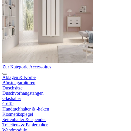
Zur Kategorie Accessoires
Ablagen & Körbe
Bürstengarnituren
Duschsitze
Duschvorhangstangen
Glashalter
Griffe
Handtuchhalter & -haken
Kosmetikspiegel
Seifenhalter & -spender
Toiletten- & Papierhalter
Wandmodule