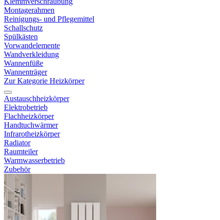
Klemmverschraubung
Montagerahmen
Reinigungs- und Pflegemittel
Schallschutz
Spülkästen
Vorwandelemente
Wandverkleidung
Wannenfüße
Wannenträger
Zur Kategorie Heizkörper
Austauschheizkörper
Elektrobetrieb
Flachheizkörper
Handtuchwärmer
Infrarotheizkörper
Radiator
Raumteiler
Warmwasserbetrieb
Zubehör