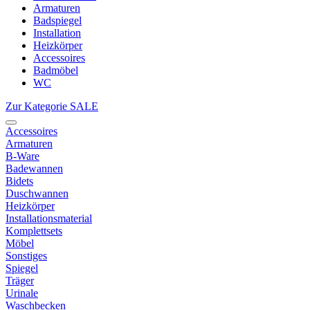
Armaturen
Badspiegel
Installation
Heizkörper
Accessoires
Badmöbel
WC
Zur Kategorie SALE
Accessoires
Armaturen
B-Ware
Badewannen
Bidets
Duschwannen
Heizkörper
Installationsmaterial
Komplettsets
Möbel
Sonstiges
Spiegel
Träger
Urinale
Waschbecken