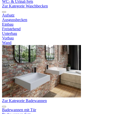
WC- & Urinal-Sets
Zur Kategorie Waschbecken
Aufsatz
Ausgussbecken
Einbau
Freistehend
Unterbau
Vorbau
Wand
Zur Kategorie Badewannen
Badewannen mit Tür