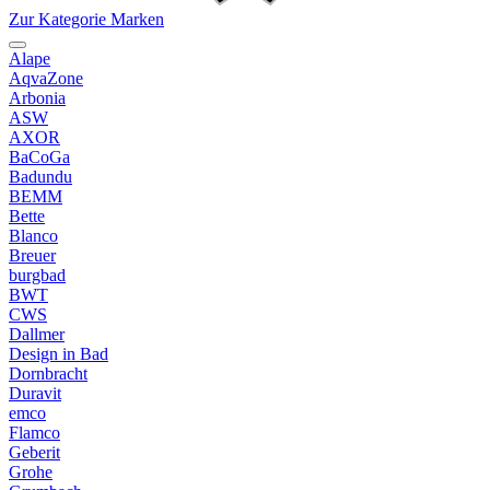
Zur Kategorie Marken
Alape
AqvaZone
Arbonia
ASW
AXOR
BaCoGa
Badundu
BEMM
Bette
Blanco
Breuer
burgbad
BWT
CWS
Dallmer
Design in Bad
Dornbracht
Duravit
emco
Flamco
Geberit
Grohe