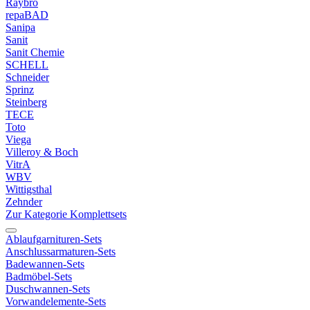
Raybro
repaBAD
Sanipa
Sanit
Sanit Chemie
SCHELL
Schneider
Sprinz
Steinberg
TECE
Toto
Viega
Villeroy & Boch
VitrA
WBV
Wittigsthal
Zehnder
Zur Kategorie Komplettsets
Ablaufgarnituren-Sets
Anschlussarmaturen-Sets
Badewannen-Sets
Badmöbel-Sets
Duschwannen-Sets
Vorwandelemente-Sets