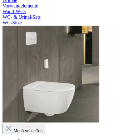
Urinale
Vorwandelemente
Wand-WCs
WC- & Urinal-Sets
WC-Sitze
Menü schließen