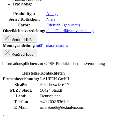
Typ: Ablage
Produkttyp:
Ablage
Serie / Kollektion:
Niara
Farbe:
Edelstahl (gebürstet)
Oberflächenveredelung:
ohne Oberflächenveredelung
Menü schließen
Montageanleitung
mi01_niara_niara_s
Menü schließen
Informationspflichten zur GPSR Produktsicherheitsverordnung
Hersteller-Kontaktdaten
Firmenbezeichnung:
LAUFEN GmbH
Straße:
Feincheswiese 17
PLZ / Stadt:
56424 Staudt
Land:
Deutschland
Telefon:
+49 2602 9361-0
E-Mail:
info.staudt@de.laufen.com