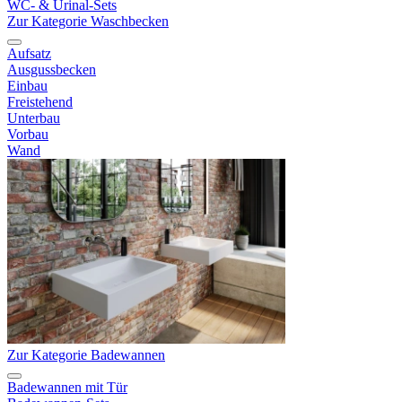
WC- & Urinal-Sets
Zur Kategorie Waschbecken
Aufsatz
Ausgussbecken
Einbau
Freistehend
Unterbau
Vorbau
Wand
Zur Kategorie Badewannen
Badewannen mit Tür