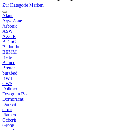
Zur Kategorie Marken
Alape
AqvaZone
Arbonia
ASW
AXOR
BaCoGa
Badundu
BEMM
Bette
Blanco
Breuer
burgbad
BWT
CWS
Dallmer
Design in Bad
Dornbracht
Duravit
emco
Flamco
Geberit
Grohe