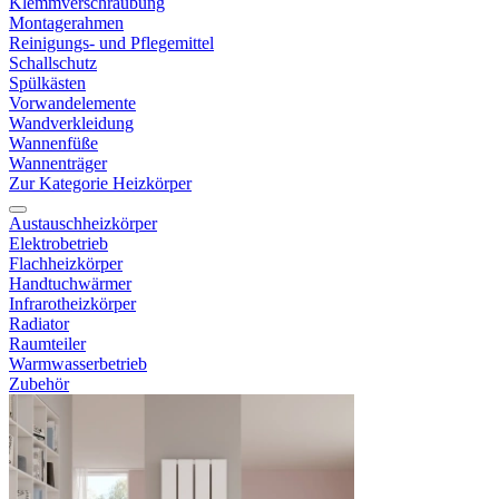
Klemmverschraubung
Montagerahmen
Reinigungs- und Pflegemittel
Schallschutz
Spülkästen
Vorwandelemente
Wandverkleidung
Wannenfüße
Wannenträger
Zur Kategorie Heizkörper
Austauschheizkörper
Elektrobetrieb
Flachheizkörper
Handtuchwärmer
Infrarotheizkörper
Radiator
Raumteiler
Warmwasserbetrieb
Zubehör