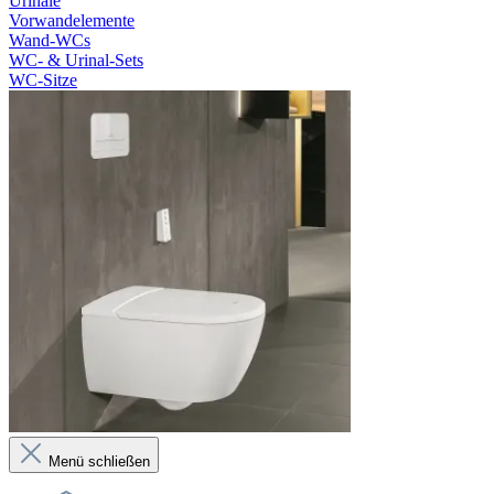
Urinale
Vorwandelemente
Wand-WCs
WC- & Urinal-Sets
WC-Sitze
Menü schließen