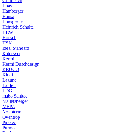
Grumbach
Haas
Hamberger
Hansa
Hansgrohe
Heinrich Schulte
HEWI
Hoesch
HSK
Ideal Standard
Kaldewei
Kermi
Kermi Duschdesign
KEUCO
Kludi
Laguna
Laufen
LDG
mabo Sanitec
Mauersberger
MEPA
Novoterm
Oventrop
Pipetec
Purmo