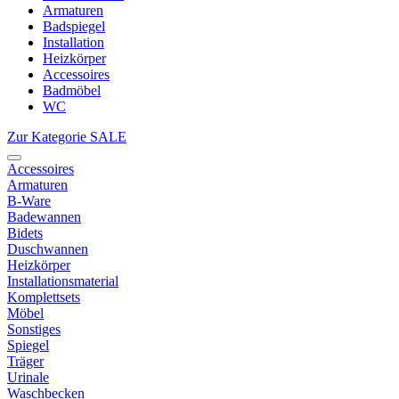
Armaturen
Badspiegel
Installation
Heizkörper
Accessoires
Badmöbel
WC
Zur Kategorie SALE
Accessoires
Armaturen
B-Ware
Badewannen
Bidets
Duschwannen
Heizkörper
Installationsmaterial
Komplettsets
Möbel
Sonstiges
Spiegel
Träger
Urinale
Waschbecken