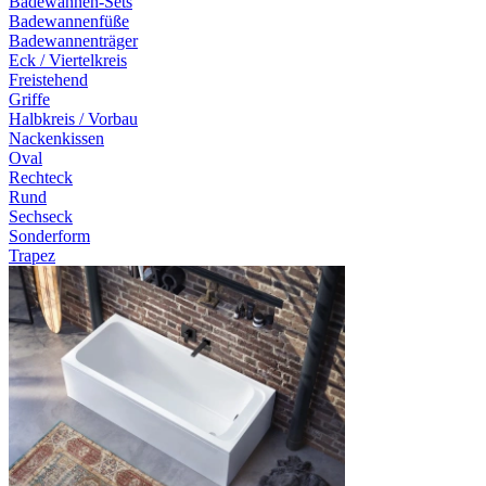
Badewannen-Sets
Badewannenfüße
Badewannenträger
Eck / Viertelkreis
Freistehend
Griffe
Halbkreis / Vorbau
Nackenkissen
Oval
Rechteck
Rund
Sechseck
Sonderform
Trapez