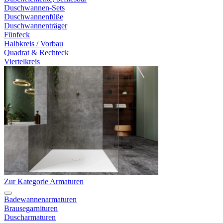
Duschwannen-Sets
Duschwannenfüße
Duschwannenträger
Fünfeck
Halbkreis / Vorbau
Quadrat & Rechteck
Viertelkreis
Zur Kategorie Armaturen
Badewannenarmaturen
Brausegarnituren
Duscharmaturen