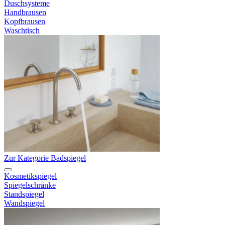
Duschsysteme
Handbrausen
Kopfbrausen
Waschtisch
Zur Kategorie Badspiegel
Kosmetikspiegel
Spiegelschränke
Standspiegel
Wandspiegel