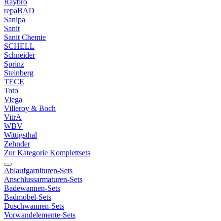
Raybro
repaBAD
Sanipa
Sanit
Sanit Chemie
SCHELL
Schneider
Sprinz
Steinberg
TECE
Toto
Viega
Villeroy & Boch
VitrA
WBV
Wittigsthal
Zehnder
Zur Kategorie Komplettsets
Ablaufgarnituren-Sets
Anschlussarmaturen-Sets
Badewannen-Sets
Badmöbel-Sets
Duschwannen-Sets
Vorwandelemente-Sets