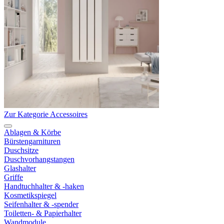
Zur Kategorie Accessoires
Ablagen & Körbe
Bürstengarnituren
Duschsitze
Duschvorhangstangen
Glashalter
Griffe
Handtuchhalter & -haken
Kosmetikspiegel
Seifenhalter & -spender
Toiletten- & Papierhalter
Wandmodule