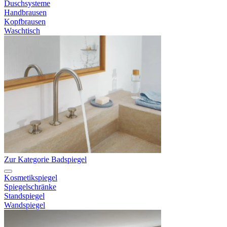
Duschsysteme
Handbrausen
Kopfbrausen
Waschtisch
Zur Kategorie Badspiegel
Kosmetikspiegel
Spiegelschränke
Standspiegel
Wandspiegel