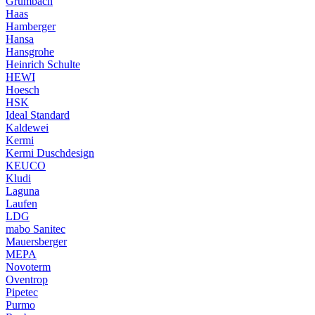
Grumbach
Haas
Hamberger
Hansa
Hansgrohe
Heinrich Schulte
HEWI
Hoesch
HSK
Ideal Standard
Kaldewei
Kermi
Kermi Duschdesign
KEUCO
Kludi
Laguna
Laufen
LDG
mabo Sanitec
Mauersberger
MEPA
Novoterm
Oventrop
Pipetec
Purmo