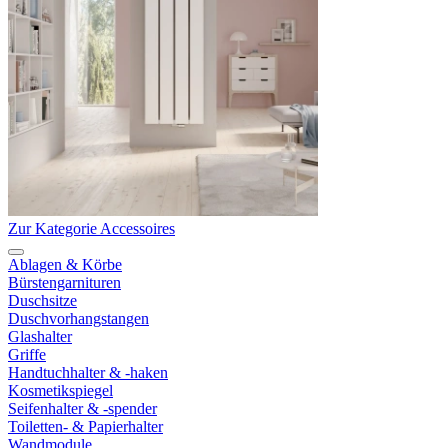
Zur Kategorie Accessoires
Ablagen & Körbe
Bürstengarnituren
Duschsitze
Duschvorhangstangen
Glashalter
Griffe
Handtuchhalter & -haken
Kosmetikspiegel
Seifenhalter & -spender
Toiletten- & Papierhalter
Wandmodule