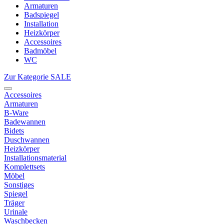
Armaturen
Badspiegel
Installation
Heizkörper
Accessoires
Badmöbel
WC
Zur Kategorie SALE
Accessoires
Armaturen
B-Ware
Badewannen
Bidets
Duschwannen
Heizkörper
Installationsmaterial
Komplettsets
Möbel
Sonstiges
Spiegel
Träger
Urinale
Waschbecken