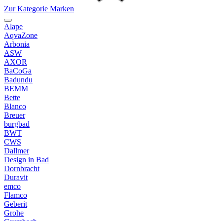
Zur Kategorie Marken
Alape
AqvaZone
Arbonia
ASW
AXOR
BaCoGa
Badundu
BEMM
Bette
Blanco
Breuer
burgbad
BWT
CWS
Dallmer
Design in Bad
Dornbracht
Duravit
emco
Flamco
Geberit
Grohe