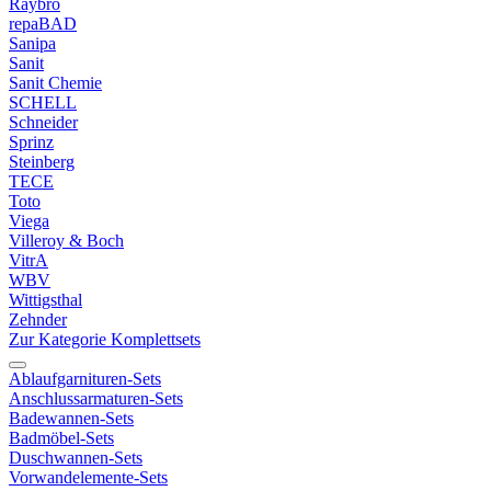
Raybro
repaBAD
Sanipa
Sanit
Sanit Chemie
SCHELL
Schneider
Sprinz
Steinberg
TECE
Toto
Viega
Villeroy & Boch
VitrA
WBV
Wittigsthal
Zehnder
Zur Kategorie Komplettsets
Ablaufgarnituren-Sets
Anschlussarmaturen-Sets
Badewannen-Sets
Badmöbel-Sets
Duschwannen-Sets
Vorwandelemente-Sets