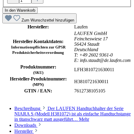
In den Warenkorb
Zum Wunschzettel hinzufügen
Hersteller:
Laufen
LAUFEN GmbH
Feincheswiese 17
Hersteller-Kontaktdaten:
56424 Staudt
Informationspflichten zur GPSR
Deutschland
Produktsicherheitsverordnung
T: +49 2602 9361-0
E: info.staudt@de.laufen.com
Produktnummer:
LFH3810721630011
(SKU)
Hersteller-Produktnummer:
H3810721630011
(MPN)
GTIN / EAN:
7612738105105
Beschreibung
Der LAUFEN Handtuchhalter der Serie
NIARA S (Modell H381072) ist als einfache Handtuchstange
in titanschwarz matt ausgeführt…
Mehr
Downloads
Hersteller