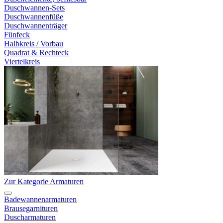
Duschwannen-Sets
Duschwannenfüße
Duschwannenträger
Fünfeck
Halbkreis / Vorbau
Quadrat & Rechteck
Viertelkreis
Zur Kategorie Armaturen
Badewannenarmaturen
Brausegarnituren
Duscharmaturen