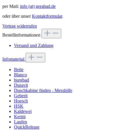
per Mail:
info (at) gerabad.de
oder über unser
Kontaktformular
.
Vertrag widerrufen
Bestellinformationen
Versand und Zahlung
Infomaterial
Bette
Blanco
burgbad
Duravit
Duschkabine finden - Messhilfe
Geberit
Hoesch
HSK
Kaldewei
Kermi
Laufen
QuickRelease