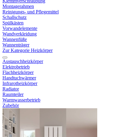
Klemmverschraubung
Montagerahmen
Reinigungs- und Pflegemittel
Schallschutz
Spülkästen
Vorwandelemente
Wandverkleidung
Wannenfüße
Wannenträger
Zur Kategorie Heizkörper
Austauschheizkörper
Elektrobetrieb
Flachheizkörper
Handtuchwärmer
Infrarotheizkörper
Radiator
Raumteiler
Warmwasserbetrieb
Zubehör