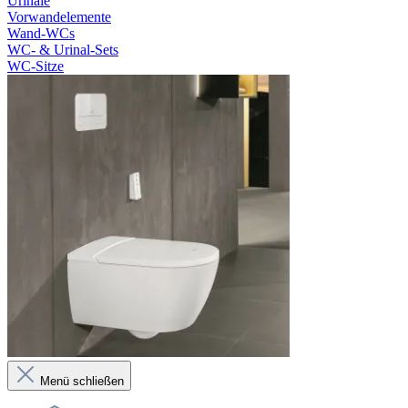
Urinale
Vorwandelemente
Wand-WCs
WC- & Urinal-Sets
WC-Sitze
Menü schließen