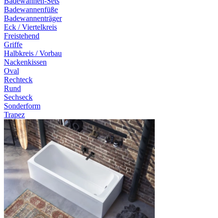
Badewannen-Sets
Badewannenfüße
Badewannenträger
Eck / Viertelkreis
Freistehend
Griffe
Halbkreis / Vorbau
Nackenkissen
Oval
Rechteck
Rund
Sechseck
Sonderform
Trapez