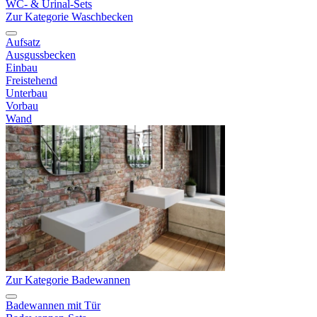
WC- & Urinal-Sets
Zur Kategorie Waschbecken
Aufsatz
Ausgussbecken
Einbau
Freistehend
Unterbau
Vorbau
Wand
Zur Kategorie Badewannen
Badewannen mit Tür