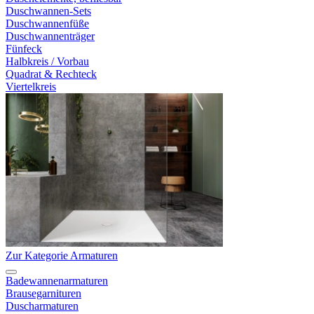
Duschwannen-Sets
Duschwannenfüße
Duschwannenträger
Fünfeck
Halbkreis / Vorbau
Quadrat & Rechteck
Viertelkreis
Zur Kategorie Armaturen
Badewannenarmaturen
Brausegarnituren
Duscharmaturen