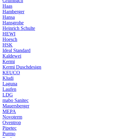
Grumbach
Haas
Hamberger
Hansa
Hansgrohe
Heinrich Schulte
HEWI
Hoesch
HSK
Ideal Standard
Kaldewei
Kermi
Kermi Duschdesign
KEUCO
Kludi
Laguna
Laufen
LDG
mabo Sanitec
Mauersberger
MEPA
Novoterm
Oventrop
Pipetec
Purmo