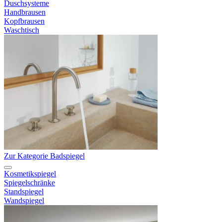
Duschsysteme
Handbrausen
Kopfbrausen
Waschtisch
Zur Kategorie Badspiegel
Kosmetikspiegel
Spiegelschränke
Standspiegel
Wandspiegel