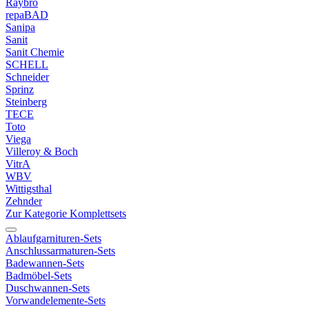
Raybro
repaBAD
Sanipa
Sanit
Sanit Chemie
SCHELL
Schneider
Sprinz
Steinberg
TECE
Toto
Viega
Villeroy & Boch
VitrA
WBV
Wittigsthal
Zehnder
Zur Kategorie Komplettsets
Ablaufgarnituren-Sets
Anschlussarmaturen-Sets
Badewannen-Sets
Badmöbel-Sets
Duschwannen-Sets
Vorwandelemente-Sets