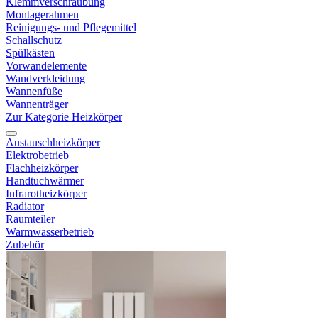
Klemmverschraubung
Montagerahmen
Reinigungs- und Pflegemittel
Schallschutz
Spülkästen
Vorwandelemente
Wandverkleidung
Wannenfüße
Wannenträger
Zur Kategorie Heizkörper
Austauschheizkörper
Elektrobetrieb
Flachheizkörper
Handtuchwärmer
Infrarotheizkörper
Radiator
Raumteiler
Warmwasserbetrieb
Zubehör