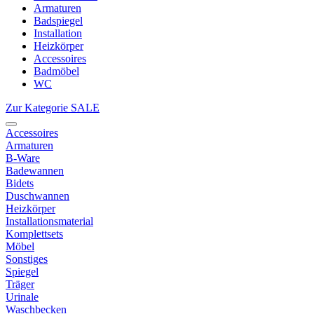
Armaturen
Badspiegel
Installation
Heizkörper
Accessoires
Badmöbel
WC
Zur Kategorie SALE
Accessoires
Armaturen
B-Ware
Badewannen
Bidets
Duschwannen
Heizkörper
Installationsmaterial
Komplettsets
Möbel
Sonstiges
Spiegel
Träger
Urinale
Waschbecken