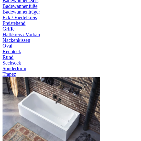
Badewannen-Sets
Badewannenfüße
Badewannenträger
Eck / Viertelkreis
Freistehend
Griffe
Halbkreis / Vorbau
Nackenkissen
Oval
Rechteck
Rund
Sechseck
Sonderform
Trapez