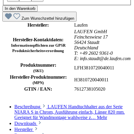
In den Warenkorb
Zum Wunschzettel hinzufügen
Hersteller:
Laufen
LAUFEN GmbH
Feincheswiese 17
Hersteller-Kontaktdaten:
56424 Staudt
Informationspflichten zur GPSR
Deutschland
Produktsicherheitsverordnung
T: +49 2602 9361-0
E: info.staudt@de.laufen.com
Produktnummer:
LFH3810720040011
(SKU)
Hersteller-Produktnummer:
H3810720040011
(MPN)
GTIN / EAN:
7612738105020
Beschreibung
LAUFEN Handtuchhalter aus der Serie
NIARA S in Chrom, Ausführung einfach, Länge 820 mm.
Geeignet für Wandmontage wahlweise z…
Mehr
Downloads
Hersteller