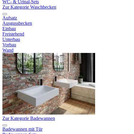
WC- & Urinal-Sets
Zur Kategorie Waschbecken
Aufsatz
Ausgussbecken
Einbau
Freistehend
Unterbau
Vorbau
Wand
Zur Kategorie Badewannen
Badewannen mit Tür