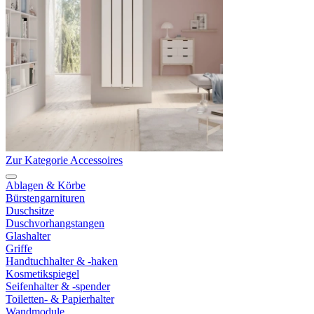
Zur Kategorie Accessoires
Ablagen & Körbe
Bürstengarnituren
Duschsitze
Duschvorhangstangen
Glashalter
Griffe
Handtuchhalter & -haken
Kosmetikspiegel
Seifenhalter & -spender
Toiletten- & Papierhalter
Wandmodule