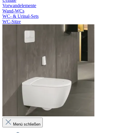
Urinale
Vorwandelemente
Wand-WCs
WC- & Urinal-Sets
WC-Sitze
Menü schließen