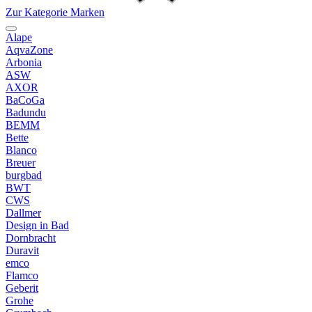
Zur Kategorie Marken
Alape
AqvaZone
Arbonia
ASW
AXOR
BaCoGa
Badundu
BEMM
Bette
Blanco
Breuer
burgbad
BWT
CWS
Dallmer
Design in Bad
Dornbracht
Duravit
emco
Flamco
Geberit
Grohe