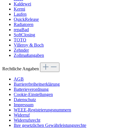
Kaldewei
Kermi
Laufen
QuickRelease
Radiatoren
repaBad
SoftClosing
TOTO
Villeroy & Boch
Zehnder
Zollmaßangaben
Rechtliche Angaben
AGB
Barrierefreiheitserklärung
Batterieverordnung
Cookie-Einstellungen
Datenschutz
Impressum
WEEE-Registrierungsnummern
Widerruf
Widerrufsrecht
Ihre gesetzlichen Gewährleistungsrechte