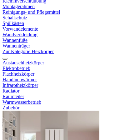
Klemmverschraubung
Montagerahmen
Reinigungs- und Pflegemittel
Schallschutz
Spülkästen
Vorwandelemente
Wandverkleidung
Wannenfüße
Wannenträger
Zur Kategorie Heizkörper
Austauschheizkörper
Elektrobetrieb
Flachheizkörper
Handtuchwärmer
Infrarotheizkörper
Radiator
Raumteiler
Warmwasserbetrieb
Zubehör