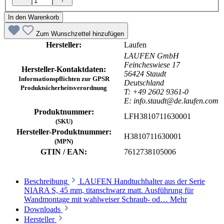
In den Warenkorb
Zum Wunschzettel hinzufügen
Hersteller:
Laufen
LAUFEN GmbH
Feincheswiese 17
Hersteller-Kontaktdaten:
56424 Staudt
Informationspflichten zur GPSR
Deutschland
Produktsicherheitsverordnung
T: +49 2602 9361-0
E: info.staudt@de.laufen.com
Produktnummer:
LFH3810711630001
(SKU)
Hersteller-Produktnummer:
H3810711630001
(MPN)
GTIN / EAN:
7612738105006
Beschreibung
LAUFEN Handtuchhalter aus der Serie
NIARA S, 45 mm, titanschwarz matt. Ausführung für
Wandmontage mit wahlweiser Schraub- od…
Mehr
Downloads
Hersteller