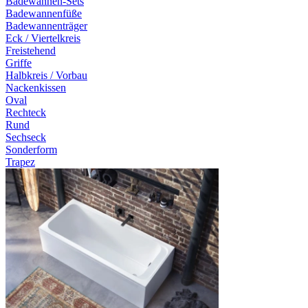
Badewannen-Sets
Badewannenfüße
Badewannenträger
Eck / Viertelkreis
Freistehend
Griffe
Halbkreis / Vorbau
Nackenkissen
Oval
Rechteck
Rund
Sechseck
Sonderform
Trapez