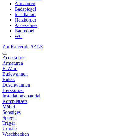
Armaturen
Badspiegel
Installation
Heizkörper
Accessoires
Badmöbel
WC
Zur Kategorie SALE
Accessoires
Armaturen
B-Ware
Badewannen
Bidets
Duschwannen
Heizkörper
Installationsmaterial
Komplettsets
Möbel
Sonstiges
Spiegel
Träger
Urinale
Waschbecken