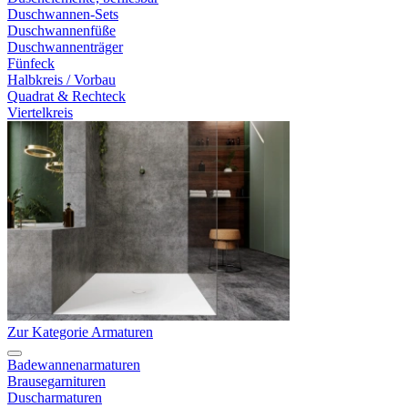
Duschwannen-Sets
Duschwannenfüße
Duschwannenträger
Fünfeck
Halbkreis / Vorbau
Quadrat & Rechteck
Viertelkreis
Zur Kategorie Armaturen
Badewannenarmaturen
Brausegarnituren
Duscharmaturen