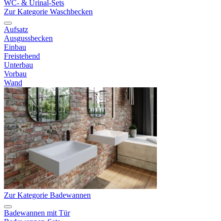
WC- & Urinal-Sets
Zur Kategorie Waschbecken
Aufsatz
Ausgussbecken
Einbau
Freistehend
Unterbau
Vorbau
Wand
Zur Kategorie Badewannen
Badewannen mit Tür