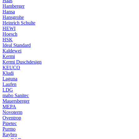
Haas
Hamberger
Hansa
Hansgrohe
Heinrich Schulte
HEWI
Hoesch
HSK
Ideal Standard
Kaldewei
Kermi
Kermi Duschdesign
KEUCO
Kludi
Laguna
Laufen
LDG
mabo Sanitec
Mauersberger
MEPA
Novoterm
Oventrop
Pipetec
Purmo
Raybro