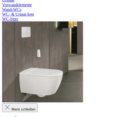
Urinale
Vorwandelemente
Wand-WCs
WC- & Urinal-Sets
WC-Sitze
Menü schließen