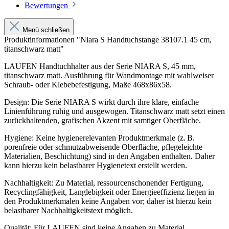
Bewertungen
Menü schließen
Produktinformationen "Niara S Handtuchstange 38107.1 45 cm,
titanschwarz matt"
LAUFEN Handtuchhalter aus der Serie NIARA S, 45 mm,
titanschwarz matt. Ausführung für Wandmontage mit wahlweiser
Schraub- oder Klebebefestigung, Maße 468x86x58.
Design: Die Serie NIARA S wirkt durch ihre klare, einfache
Linienführung ruhig und ausgewogen. Titanschwarz matt setzt einen
zurückhaltenden, grafischen Akzent mit samtiger Oberfläche.
Hygiene: Keine hygienerelevanten Produktmerkmale (z. B.
porenfreie oder schmutzabweisende Oberfläche, pflegeleichte
Materialien, Beschichtung) sind in den Angaben enthalten. Daher
kann hierzu kein belastbarer Hygienetext erstellt werden.
Nachhaltigkeit: Zu Material, ressourcenschonender Fertigung,
Recyclingfähigkeit, Langlebigkeit oder Energieeffizienz liegen in
den Produktmerkmalen keine Angaben vor; daher ist hierzu kein
belastbarer Nachhaltigkeitstext möglich.
Qualität: Für LAUFEN sind keine Angaben zu Material,