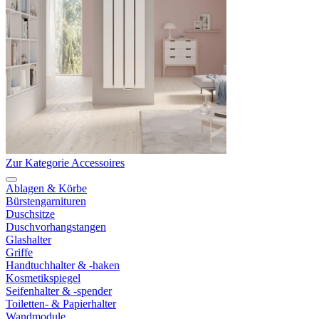
Zur Kategorie Accessoires
Ablagen & Körbe
Bürstengarnituren
Duschsitze
Duschvorhangstangen
Glashalter
Griffe
Handtuchhalter & -haken
Kosmetikspiegel
Seifenhalter & -spender
Toiletten- & Papierhalter
Wandmodule