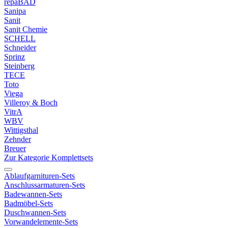
repaBAD
Sanipa
Sanit
Sanit Chemie
SCHELL
Schneider
Sprinz
Steinberg
TECE
Toto
Viega
Villeroy & Boch
VitrA
WBV
Wittigsthal
Zehnder
Breuer
Zur Kategorie Komplettsets
Ablaufgarnituren-Sets
Anschlussarmaturen-Sets
Badewannen-Sets
Badmöbel-Sets
Duschwannen-Sets
Vorwandelemente-Sets