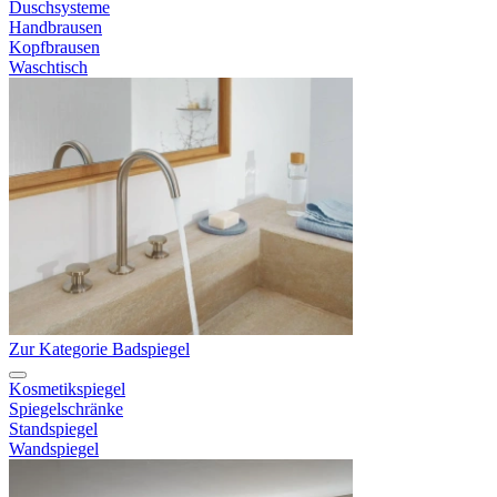
Duschsysteme
Handbrausen
Kopfbrausen
Waschtisch
Zur Kategorie Badspiegel
Kosmetikspiegel
Spiegelschränke
Standspiegel
Wandspiegel