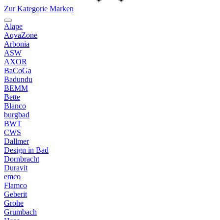
Zur Kategorie Marken
Alape
AqvaZone
Arbonia
ASW
AXOR
BaCoGa
Badundu
BEMM
Bette
Blanco
burgbad
BWT
CWS
Dallmer
Design in Bad
Dornbracht
Duravit
emco
Flamco
Geberit
Grohe
Grumbach