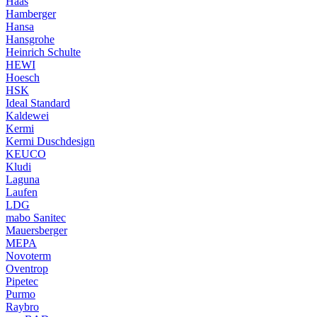
Haas
Hamberger
Hansa
Hansgrohe
Heinrich Schulte
HEWI
Hoesch
HSK
Ideal Standard
Kaldewei
Kermi
Kermi Duschdesign
KEUCO
Kludi
Laguna
Laufen
LDG
mabo Sanitec
Mauersberger
MEPA
Novoterm
Oventrop
Pipetec
Purmo
Raybro