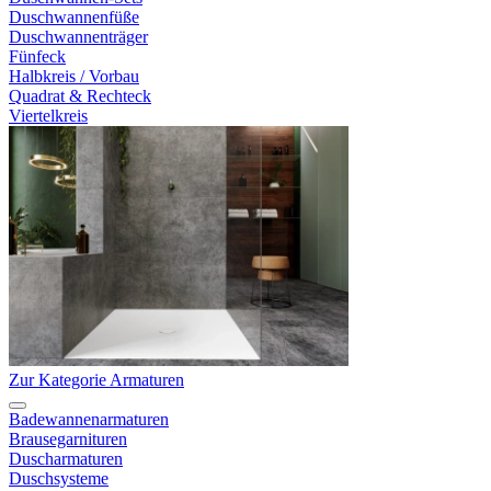
Duschwannenfüße
Duschwannenträger
Fünfeck
Halbkreis / Vorbau
Quadrat & Rechteck
Viertelkreis
Zur Kategorie Armaturen
Badewannenarmaturen
Brausegarnituren
Duscharmaturen
Duschsysteme