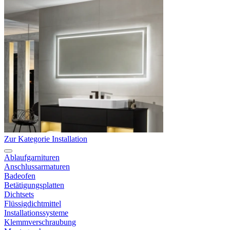
Zur Kategorie Installation
Ablaufgarnituren
Anschlussarmaturen
Badeofen
Betätigungsplatten
Dichtsets
Flüssigdichtmittel
Installationssysteme
Klemmverschraubung