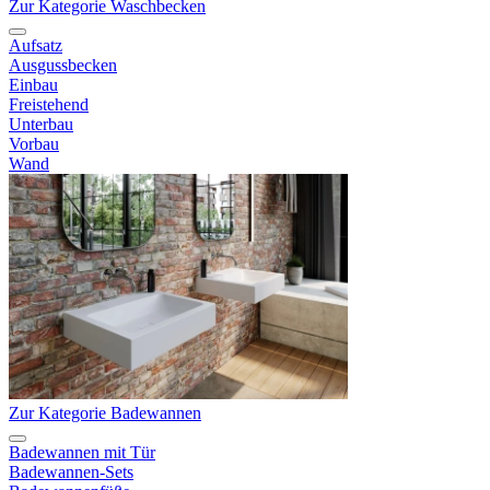
Zur Kategorie Waschbecken
Aufsatz
Ausgussbecken
Einbau
Freistehend
Unterbau
Vorbau
Wand
Zur Kategorie Badewannen
Badewannen mit Tür
Badewannen-Sets