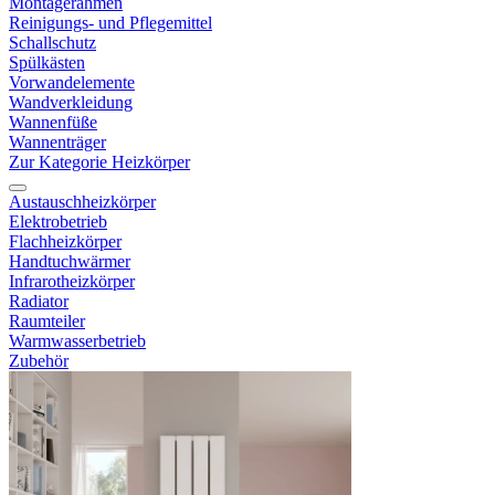
Montagerahmen
Reinigungs- und Pflegemittel
Schallschutz
Spülkästen
Vorwandelemente
Wandverkleidung
Wannenfüße
Wannenträger
Zur Kategorie Heizkörper
Austauschheizkörper
Elektrobetrieb
Flachheizkörper
Handtuchwärmer
Infrarotheizkörper
Radiator
Raumteiler
Warmwasserbetrieb
Zubehör