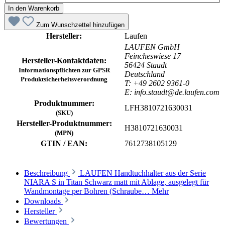
In den Warenkorb
Zum Wunschzettel hinzufügen
Hersteller:
Laufen
LAUFEN GmbH
Feincheswiese 17
Hersteller-Kontaktdaten:
56424 Staudt
Informationspflichten zur GPSR
Deutschland
Produktsicherheitsverordnung
T: +49 2602 9361-0
E: info.staudt@de.laufen.com
Produktnummer:
LFH3810721630031
(SKU)
Hersteller-Produktnummer:
H3810721630031
(MPN)
GTIN / EAN:
7612738105129
Beschreibung
LAUFEN Handtuchhalter aus der Serie
NIARA S in Titan Schwarz matt mit Ablage, ausgelegt für
Wandmontage per Bohren (Schraube…
Mehr
Downloads
Hersteller
Bewertungen