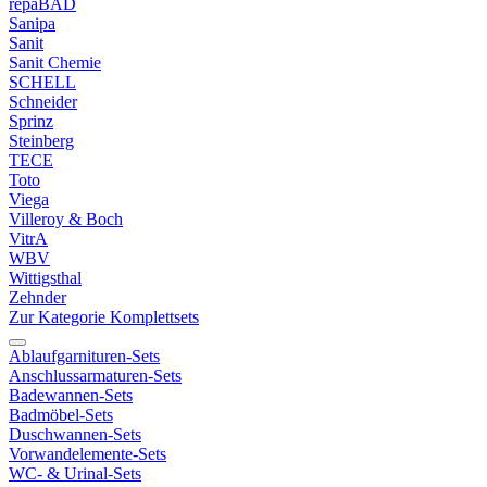
repaBAD
Sanipa
Sanit
Sanit Chemie
SCHELL
Schneider
Sprinz
Steinberg
TECE
Toto
Viega
Villeroy & Boch
VitrA
WBV
Wittigsthal
Zehnder
Zur Kategorie Komplettsets
Ablaufgarnituren-Sets
Anschlussarmaturen-Sets
Badewannen-Sets
Badmöbel-Sets
Duschwannen-Sets
Vorwandelemente-Sets
WC- & Urinal-Sets