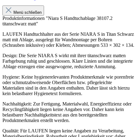
Menü schließen
Produktinformationen "Niara S Handtuchablage 38107.2
titanschwarz matt"
LAUFEN Handtuchhalter aus der Serie NIARA S in Titan Schwarz
matt mit Ablage, ausgelegt für Wandmontage per Bohren
(Schrauben inklusive) oder Kleben; Abmessungen 533 × 302 × 134.
Design: Die Serie NIARA S wirkt mit ihrer titanschwarz matten
Farbgebung ruhig und geschlossen. Klare Linien und die integrierte
Ablage erzeugen eine ausgewogene, reduzierte Anmutung.
Hygiene: Keine hygienerelevanten Produktmerkmale wie porenfreie
oder schmutzabweisende Oberflächen bzw. pflegeleichte
Materialien sind in den Angaben enthalten. Daher lässt sich hierzu
kein belastbarer Hygienetext formulieren.
Nachhaltigkeit: Zur Fertigung, Materialwahl, Energieeffizienz oder
Recyclingfähigkeit liegen keine Angaben vor. Daher kann kein
belastbarer Nachhaltigkeitstext aus den bereitgestellten
Produktmerkmalen erstellt werden.
Qualität: Für LAUFEN liegen keine Angaben zu Verarbeitung,
Materialbeständigkeit, Robustheit oder Langlebigkeit vor; daher