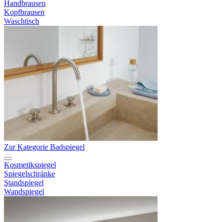
Handbrausen
Kopfbrausen
Waschtisch
Zur Kategorie Badspiegel
Kosmetikspiegel
Spiegelschränke
Standspiegel
Wandspiegel