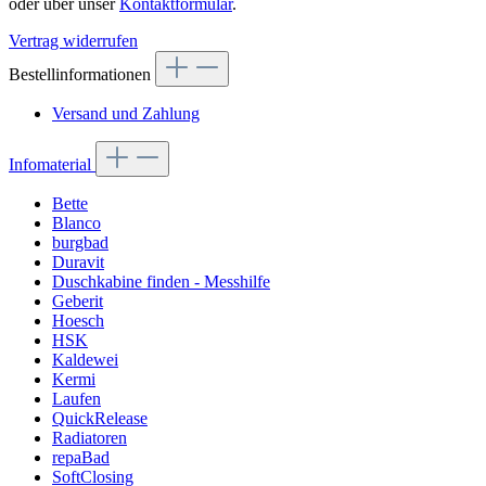
oder über unser
Kontaktformular
.
Vertrag widerrufen
Bestellinformationen
Versand und Zahlung
Infomaterial
Bette
Blanco
burgbad
Duravit
Duschkabine finden - Messhilfe
Geberit
Hoesch
HSK
Kaldewei
Kermi
Laufen
QuickRelease
Radiatoren
repaBad
SoftClosing