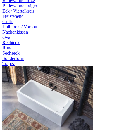
Badewannenfüße
Badewannenträger
Eck / Viertelkreis
Freistehend
Griffe
Halbkreis / Vorbau
Nackenkissen
Oval
Rechteck
Rund
Sechseck
Sonderform
Trapez