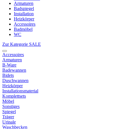
Armaturen
Badspiegel
Installation
Heizkörper
Accessoires
Badmöbel
WC
Zur Kategorie SALE
Accessoires
Armaturen
B-Ware
Badewannen
Bidets
Duschwannen
Heizkörper
Installationsmaterial
Komplettsets
Möbel
Sonstiges
Spiegel
Träger
Urinale
Waschbecken