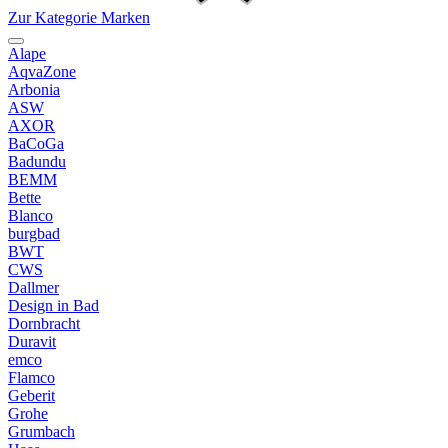
Zur Kategorie Marken
Alape
AqvaZone
Arbonia
ASW
AXOR
BaCoGa
Badundu
BEMM
Bette
Blanco
burgbad
BWT
CWS
Dallmer
Design in Bad
Dornbracht
Duravit
emco
Flamco
Geberit
Grohe
Grumbach