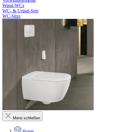
Vorwandelemente
Wand-WCs
WC- & Urinal-Sets
WC-Sitze
Menü schließen
Home