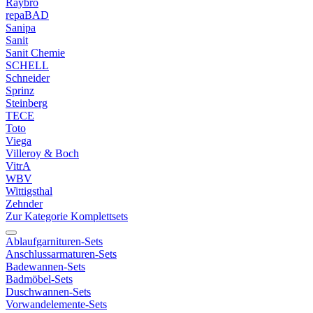
Raybro
repaBAD
Sanipa
Sanit
Sanit Chemie
SCHELL
Schneider
Sprinz
Steinberg
TECE
Toto
Viega
Villeroy & Boch
VitrA
WBV
Wittigsthal
Zehnder
Zur Kategorie Komplettsets
Ablaufgarnituren-Sets
Anschlussarmaturen-Sets
Badewannen-Sets
Badmöbel-Sets
Duschwannen-Sets
Vorwandelemente-Sets