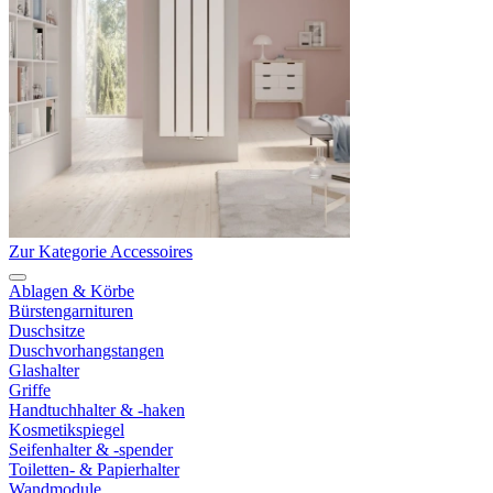
Zur Kategorie Accessoires
Ablagen & Körbe
Bürstengarnituren
Duschsitze
Duschvorhangstangen
Glashalter
Griffe
Handtuchhalter & -haken
Kosmetikspiegel
Seifenhalter & -spender
Toiletten- & Papierhalter
Wandmodule