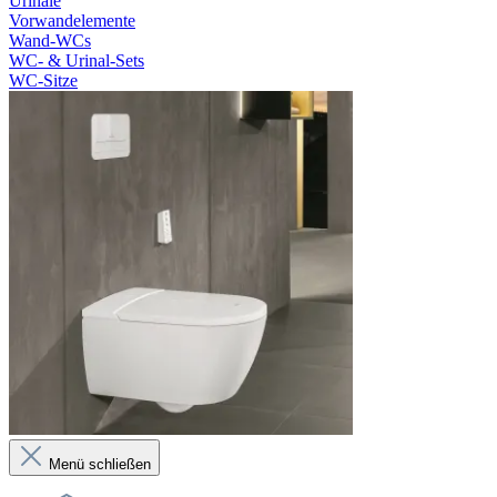
Urinale
Vorwandelemente
Wand-WCs
WC- & Urinal-Sets
WC-Sitze
Menü schließen