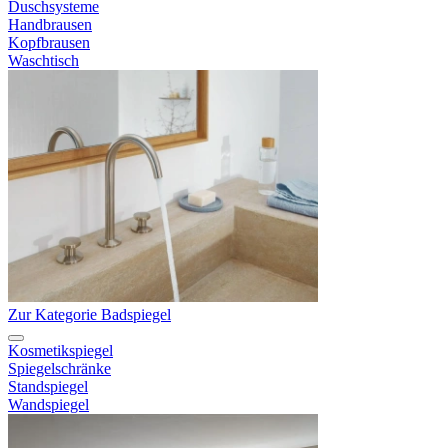
Duschsysteme
Handbrausen
Kopfbrausen
Waschtisch
Zur Kategorie Badspiegel
Kosmetikspiegel
Spiegelschränke
Standspiegel
Wandspiegel