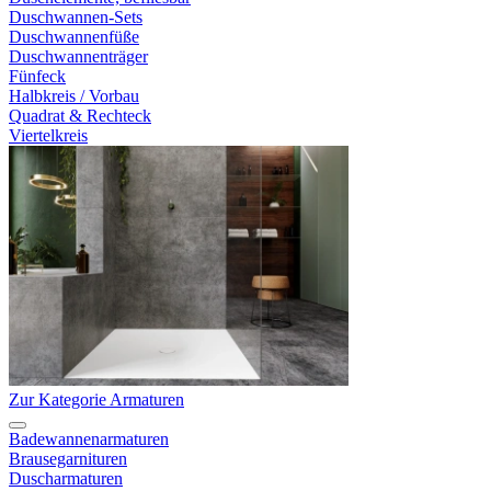
Duschwannen-Sets
Duschwannenfüße
Duschwannenträger
Fünfeck
Halbkreis / Vorbau
Quadrat & Rechteck
Viertelkreis
Zur Kategorie Armaturen
Badewannenarmaturen
Brausegarnituren
Duscharmaturen