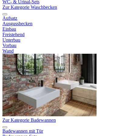
WC- & Urinal-Sets
Zur Kategorie Waschbecken
Aufsatz
Ausgussbecken
Einbau
Freistehend
Unterbau
Vorbau
Wand
Zur Kategorie Badewannen
Badewannen mit Tür