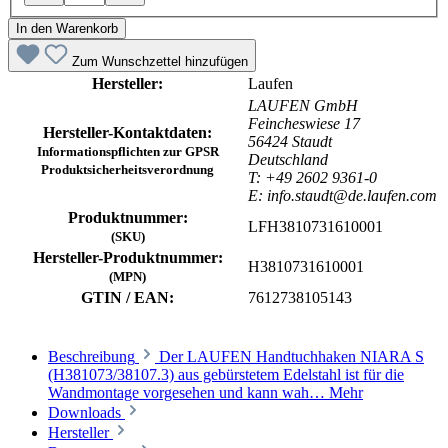
In den Warenkorb
Zum Wunschzettel hinzufügen
Hersteller:
Laufen
LAUFEN GmbH
Feincheswiese 17
Hersteller-Kontaktdaten:
56424 Staudt
Informationspflichten zur GPSR
Deutschland
Produktsicherheitsverordnung
T: +49 2602 9361-0
E: info.staudt@de.laufen.com
Produktnummer:
LFH3810731610001
(SKU)
Hersteller-Produktnummer:
H3810731610001
(MPN)
GTIN / EAN:
7612738105143
Beschreibung
Der LAUFEN Handtuchhaken NIARA S
(H381073/38107.3) aus gebürstetem Edelstahl ist für die
Wandmontage vorgesehen und kann wah…
Mehr
Downloads
Hersteller