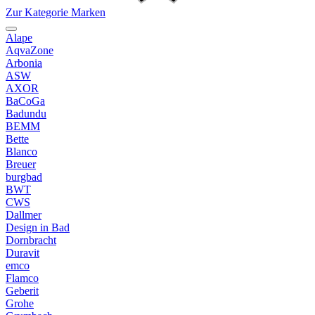
Zur Kategorie Marken
Alape
AqvaZone
Arbonia
ASW
AXOR
BaCoGa
Badundu
BEMM
Bette
Blanco
Breuer
burgbad
BWT
CWS
Dallmer
Design in Bad
Dornbracht
Duravit
emco
Flamco
Geberit
Grohe