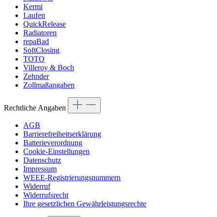
Kermi
Laufen
QuickRelease
Radiatoren
repaBad
SoftClosing
TOTO
Villeroy & Boch
Zehnder
Zollmaßangaben
Rechtliche Angaben
AGB
Barrierefreiheitserklärung
Batterieverordnung
Cookie-Einstellungen
Datenschutz
Impressum
WEEE-Registrierungsnummern
Widerruf
Widerrufsrecht
Ihre gesetzlichen Gewährleistungsrechte