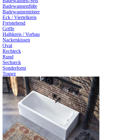
Badewannen-Sets
Badewannenfüße
Badewannenträger
Eck / Viertelkreis
Freistehend
Griffe
Halbkreis / Vorbau
Nackenkissen
Oval
Rechteck
Rund
Sechseck
Sonderform
Trapez