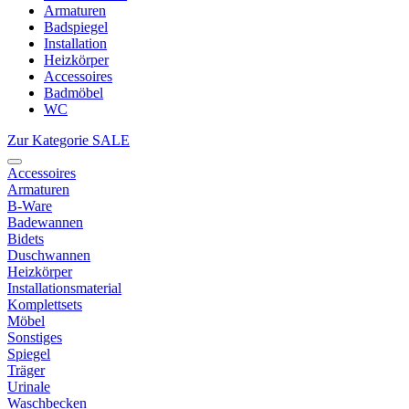
Armaturen
Badspiegel
Installation
Heizkörper
Accessoires
Badmöbel
WC
Zur Kategorie SALE
Accessoires
Armaturen
B-Ware
Badewannen
Bidets
Duschwannen
Heizkörper
Installationsmaterial
Komplettsets
Möbel
Sonstiges
Spiegel
Träger
Urinale
Waschbecken