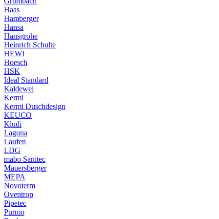
Grumbach
Haas
Hamberger
Hansa
Hansgrohe
Heinrich Schulte
HEWI
Hoesch
HSK
Ideal Standard
Kaldewei
Kermi
Kermi Duschdesign
KEUCO
Kludi
Laguna
Laufen
LDG
mabo Sanitec
Mauersberger
MEPA
Novoterm
Oventrop
Pipetec
Purmo