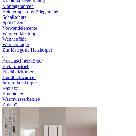
Klemmverschraubung
Montagerahmen
Reinigungs- und Pflegemittel
Schallschutz
Spülkästen
Vorwandelemente
Wandverkleidung
Wannenfüße
Wannenträger
Zur Kategorie Heizkörper
Austauschheizkörper
Elektrobetrieb
Flachheizkörper
Handtuchwärmer
Infrarotheizkörper
Radiator
Raumteiler
Warmwasserbetrieb
Zubehör