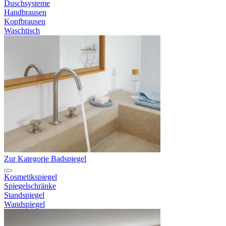
Duschsysteme
Handbrausen
Kopfbrausen
Waschtisch
Zur Kategorie Badspiegel
Kosmetikspiegel
Spiegelschränke
Standspiegel
Wandspiegel