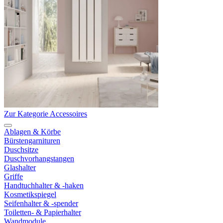
Zur Kategorie Accessoires
Ablagen & Körbe
Bürstengarnituren
Duschsitze
Duschvorhangstangen
Glashalter
Griffe
Handtuchhalter & -haken
Kosmetikspiegel
Seifenhalter & -spender
Toiletten- & Papierhalter
Wandmodule