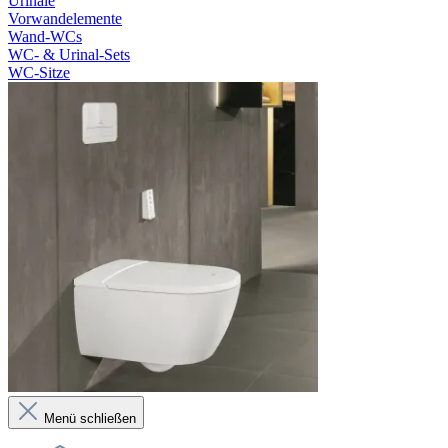
Urinale
Vorwandelemente
Wand-WCs
WC- & Urinal-Sets
WC-Sitze
Menü schließen