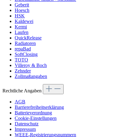
Geberit
Hoesch
HSK
Kaldewei
Kermi
Laufen
QuickRelease
Radiatoren
repaBad
SoftClosing
TOTO
Villeroy & Boch
Zehnder
Zollmaßangaben
Rechtliche Angaben
AGB
Barrierefreiheitserklärung
Batterieverordnung
Cookie-Einstellungen
Datenschutz
Impressum
WEEE-Registrierungsnummern