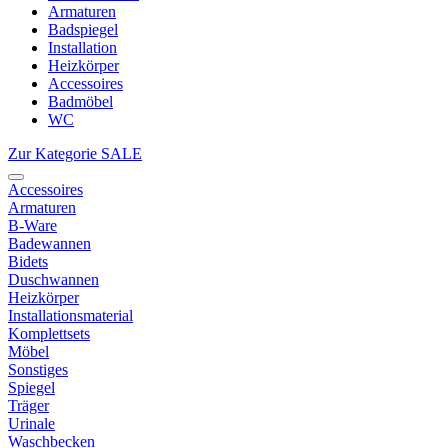
Armaturen
Badspiegel
Installation
Heizkörper
Accessoires
Badmöbel
WC
Zur Kategorie SALE
Accessoires
Armaturen
B-Ware
Badewannen
Bidets
Duschwannen
Heizkörper
Installationsmaterial
Komplettsets
Möbel
Sonstiges
Spiegel
Träger
Urinale
Waschbecken