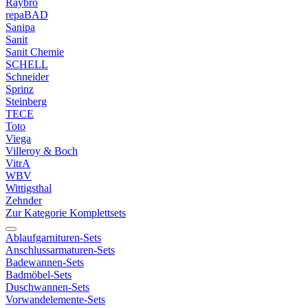
Raybro
repaBAD
Sanipa
Sanit
Sanit Chemie
SCHELL
Schneider
Sprinz
Steinberg
TECE
Toto
Viega
Villeroy & Boch
VitrA
WBV
Wittigsthal
Zehnder
Zur Kategorie Komplettsets
Ablaufgarnituren-Sets
Anschlussarmaturen-Sets
Badewannen-Sets
Badmöbel-Sets
Duschwannen-Sets
Vorwandelemente-Sets