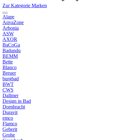
Zur Kategorie Marken
Alape
AqvaZone
Arbonia
ASW
AXOR
BaCoGa
Badundu
BEMM
Bette
Blanco
Breuer
burgbad
BWT
CWS
Dallmer
Design in Bad
Dornbracht
Duravit
emco
Flamco
Geberit
Grohe