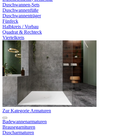
Duschwannen-Sets
Duschwannenfüße
Duschwannenträger
Fünfeck
Halbkreis / Vorbau
Quadrat & Rechteck
Viertelkreis
Zur Kategorie Armaturen
Badewannenarmaturen
Brausegarnituren
Duscharmaturen