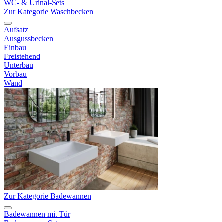
WC- & Urinal-Sets
Zur Kategorie Waschbecken
Aufsatz
Ausgussbecken
Einbau
Freistehend
Unterbau
Vorbau
Wand
Zur Kategorie Badewannen
Badewannen mit Tür