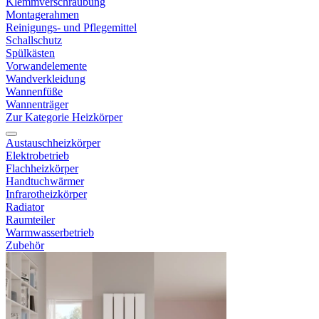
Klemmverschraubung
Montagerahmen
Reinigungs- und Pflegemittel
Schallschutz
Spülkästen
Vorwandelemente
Wandverkleidung
Wannenfüße
Wannenträger
Zur Kategorie Heizkörper
Austauschheizkörper
Elektrobetrieb
Flachheizkörper
Handtuchwärmer
Infrarotheizkörper
Radiator
Raumteiler
Warmwasserbetrieb
Zubehör