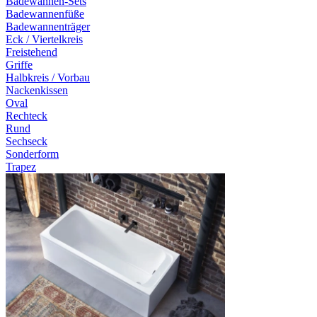
Badewannen-Sets
Badewannenfüße
Badewannenträger
Eck / Viertelkreis
Freistehend
Griffe
Halbkreis / Vorbau
Nackenkissen
Oval
Rechteck
Rund
Sechseck
Sonderform
Trapez