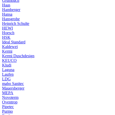
Grumbach
Haas
Hamberger
Hansa
Hansgrohe
Heinrich Schulte
HEWI
Hoesch
HSK
Ideal Standard
Kaldewei
Kermi
Kermi Duschdesign
KEUCO
Kludi
Laguna
Laufen
LDG
mabo Sanitec
Mauersberger
MEPA
Novoterm
Oventrop
Pipetec
Purmo