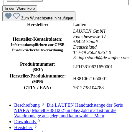
In den Warenkorb
Zum Wunschzettel hinzufügen
Hersteller:
Laufen
LAUFEN GmbH
Feincheswiese 17
Hersteller-Kontaktdaten:
56424 Staudt
Informationspflichten zur GPSR
Deutschland
Produktsicherheitsverordnung
T: +49 2602 9361-0
E: info.staudt@de.laufen.com
Produktnummer:
LFH3810621650001
(SKU)
Hersteller-Produktnummer:
H3810621650001
(MPN)
GTIN / EAN:
7612738104788
Beschreibung
Die LAUFEN Handtuchstange der Serie
NIARA (Modell H381062) in blassgold matt ist für die
Wandmontage ausgelegt und kann wahl…
Mehr
Downloads
Hersteller