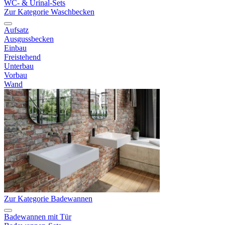
WC- & Urinal-Sets
Zur Kategorie Waschbecken
Aufsatz
Ausgussbecken
Einbau
Freistehend
Unterbau
Vorbau
Wand
Zur Kategorie Badewannen
Badewannen mit Tür