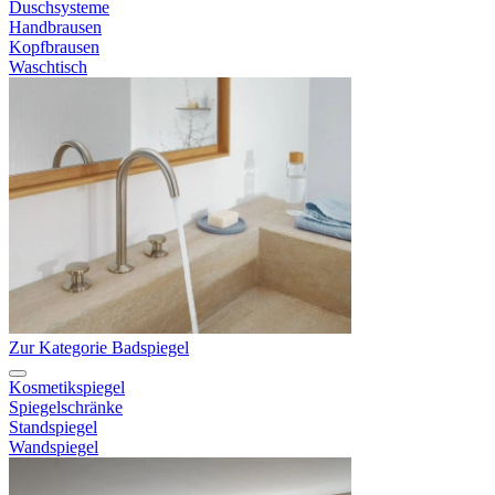
Duschsysteme
Handbrausen
Kopfbrausen
Waschtisch
Zur Kategorie Badspiegel
Kosmetikspiegel
Spiegelschränke
Standspiegel
Wandspiegel