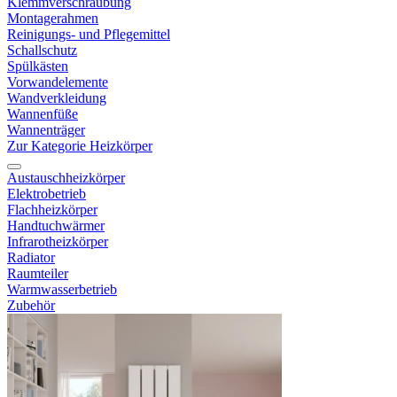
Klemmverschraubung
Montagerahmen
Reinigungs- und Pflegemittel
Schallschutz
Spülkästen
Vorwandelemente
Wandverkleidung
Wannenfüße
Wannenträger
Zur Kategorie Heizkörper
Austauschheizkörper
Elektrobetrieb
Flachheizkörper
Handtuchwärmer
Infrarotheizkörper
Radiator
Raumteiler
Warmwasserbetrieb
Zubehör