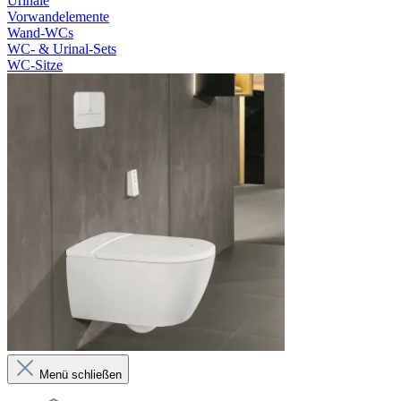
Urinale
Vorwandelemente
Wand-WCs
WC- & Urinal-Sets
WC-Sitze
Menü schließen