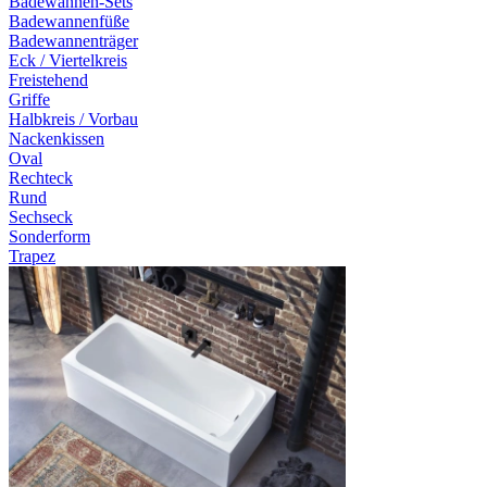
Badewannen-Sets
Badewannenfüße
Badewannenträger
Eck / Viertelkreis
Freistehend
Griffe
Halbkreis / Vorbau
Nackenkissen
Oval
Rechteck
Rund
Sechseck
Sonderform
Trapez