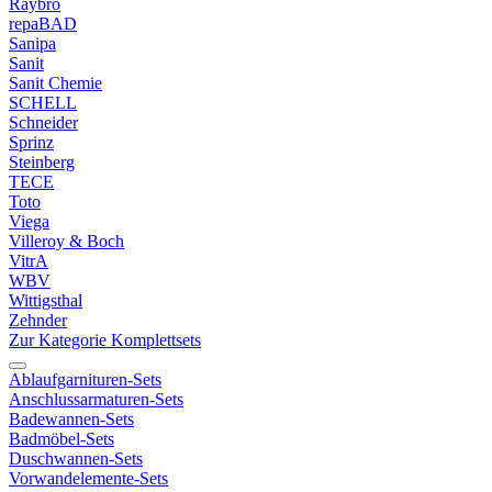
Raybro
repaBAD
Sanipa
Sanit
Sanit Chemie
SCHELL
Schneider
Sprinz
Steinberg
TECE
Toto
Viega
Villeroy & Boch
VitrA
WBV
Wittigsthal
Zehnder
Zur Kategorie Komplettsets
Ablaufgarnituren-Sets
Anschlussarmaturen-Sets
Badewannen-Sets
Badmöbel-Sets
Duschwannen-Sets
Vorwandelemente-Sets