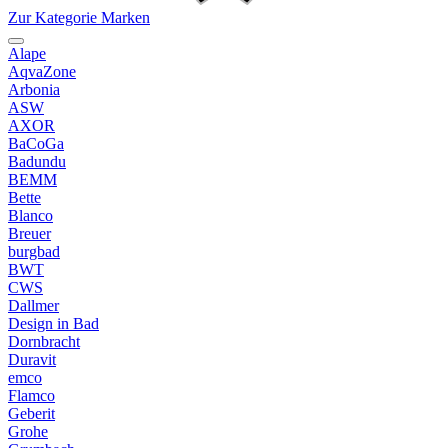
Zur Kategorie Marken
Alape
AqvaZone
Arbonia
ASW
AXOR
BaCoGa
Badundu
BEMM
Bette
Blanco
Breuer
burgbad
BWT
CWS
Dallmer
Design in Bad
Dornbracht
Duravit
emco
Flamco
Geberit
Grohe