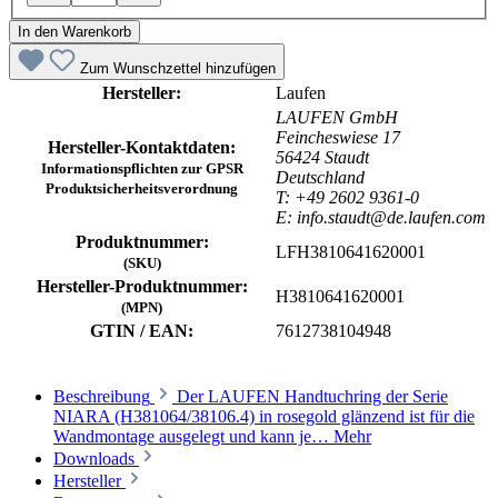
In den Warenkorb
Zum Wunschzettel hinzufügen
Hersteller:
Laufen
LAUFEN GmbH
Feincheswiese 17
Hersteller-Kontaktdaten:
56424 Staudt
Informationspflichten zur GPSR
Deutschland
Produktsicherheitsverordnung
T: +49 2602 9361-0
E: info.staudt@de.laufen.com
Produktnummer:
LFH3810641620001
(SKU)
Hersteller-Produktnummer:
H3810641620001
(MPN)
GTIN / EAN:
7612738104948
Beschreibung
Der LAUFEN Handtuchring der Serie
NIARA (H381064/38106.4) in rosegold glänzend ist für die
Wandmontage ausgelegt und kann je…
Mehr
Downloads
Hersteller