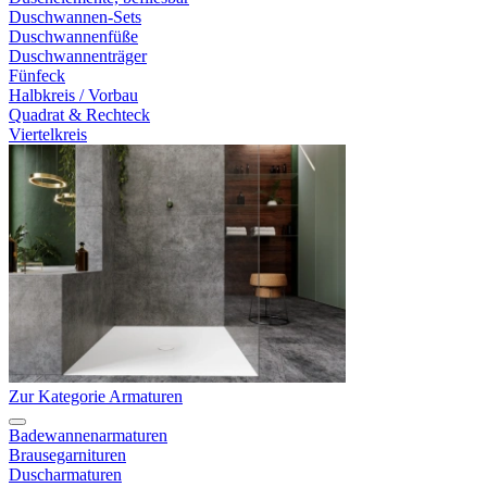
Duschwannen-Sets
Duschwannenfüße
Duschwannenträger
Fünfeck
Halbkreis / Vorbau
Quadrat & Rechteck
Viertelkreis
Zur Kategorie Armaturen
Badewannenarmaturen
Brausegarnituren
Duscharmaturen