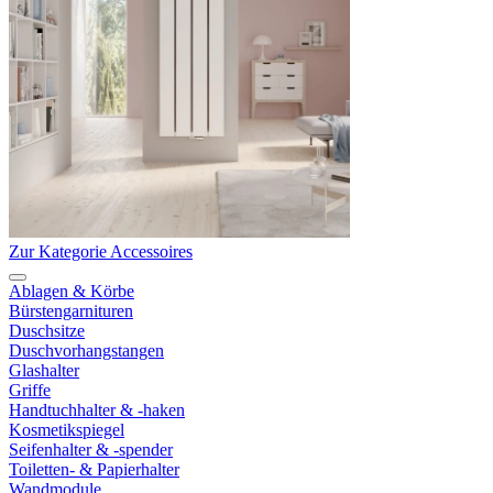
Zur Kategorie Accessoires
Ablagen & Körbe
Bürstengarnituren
Duschsitze
Duschvorhangstangen
Glashalter
Griffe
Handtuchhalter & -haken
Kosmetikspiegel
Seifenhalter & -spender
Toiletten- & Papierhalter
Wandmodule