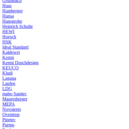
Grumbach
Haas
Hamberger
Hansa
Hansgrohe
Heinrich Schulte
HEWI
Hoesch
HSK
Ideal Standard
Kaldewei
Kermi
Kermi Duschdesign
KEUCO
Kludi
Laguna
Laufen
LDG
mabo Sanitec
Mauersberger
MEPA
Novoterm
Oventrop
Pipetec
Purmo