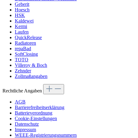
Geberit
Hoesch
HSK
Kaldewei
Kermi
Laufen
QuickRelease
Radiatoren
repaBad
SoftClosing
TOTO
Villeroy & Boch
Zehnder
Zollmaßangaben
Rechtliche Angaben
AGB
Barrierefreiheitserklärung
Batterieverordnung
Cookie-Einstellungen
Datenschutz
Impressum
WEEE-Registrierungsnummern