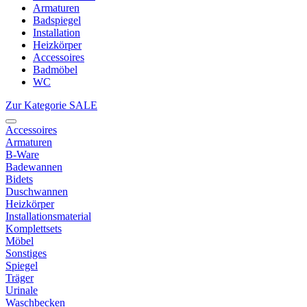
Armaturen
Badspiegel
Installation
Heizkörper
Accessoires
Badmöbel
WC
Zur Kategorie SALE
Accessoires
Armaturen
B-Ware
Badewannen
Bidets
Duschwannen
Heizkörper
Installationsmaterial
Komplettsets
Möbel
Sonstiges
Spiegel
Träger
Urinale
Waschbecken