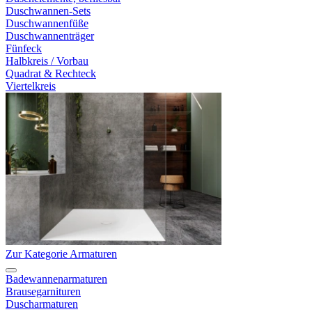
Duschwannen-Sets
Duschwannenfüße
Duschwannenträger
Fünfeck
Halbkreis / Vorbau
Quadrat & Rechteck
Viertelkreis
Zur Kategorie Armaturen
Badewannenarmaturen
Brausegarnituren
Duscharmaturen