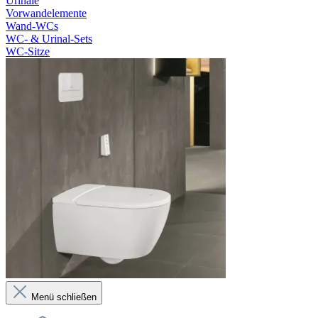
Urinale
Vorwandelemente
Wand-WCs
WC- & Urinal-Sets
WC-Sitze
Menü schließen