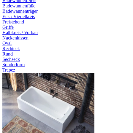
Badewannen-Sets
Badewannenfüße
Badewannenträger
Eck / Viertelkreis
Freistehend
Griffe
Halbkreis / Vorbau
Nackenkissen
Oval
Rechteck
Rund
Sechseck
Sonderform
Trapez