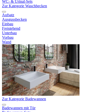
WC- & Urinal-Sets
Zur Kategorie Waschbecken
Aufsatz
Ausgussbecken
Einbau
Freistehend
Unterbau
Vorbau
Wand
Zur Kategorie Badewannen
Badewannen mit Tür