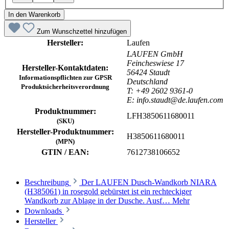
In den Warenkorb
Zum Wunschzettel hinzufügen
Hersteller:
Laufen
LAUFEN GmbH
Feincheswiese 17
Hersteller-Kontaktdaten:
56424 Staudt
Informationspflichten zur GPSR
Deutschland
Produktsicherheitsverordnung
T: +49 2602 9361-0
E: info.staudt@de.laufen.com
Produktnummer:
LFH3850611680011
(SKU)
Hersteller-Produktnummer:
H3850611680011
(MPN)
GTIN / EAN:
7612738106652
Beschreibung
Der LAUFEN Dusch-Wandkorb NIARA
(H385061) in rosegold gebürstet ist ein rechteckiger
Wandkorb zur Ablage in der Dusche. Ausf…
Mehr
Downloads
Hersteller