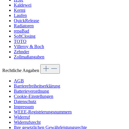
Kaldewei
Kermi
Laufen
QuickRelease
Radiatoren
repaBad
SoftClosing
TOTO
Villeroy & Boch
Zehnder
Zollmaßangaben
Rechtliche Angaben
AGB
Barrierefreiheitserklärung
Batterieverordnung
Cookie-Einstellungen
Datenschutz
Impressum
WEEE-Registrierungsnummern
Widerruf
Widerrufsrecht
Ihre gesetzlichen Gewährleistungsrechte