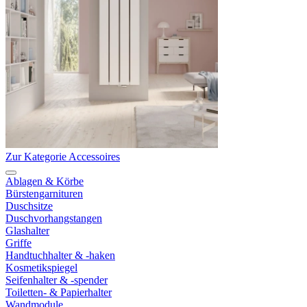
Zur Kategorie Accessoires
Ablagen & Körbe
Bürstengarnituren
Duschsitze
Duschvorhangstangen
Glashalter
Griffe
Handtuchhalter & -haken
Kosmetikspiegel
Seifenhalter & -spender
Toiletten- & Papierhalter
Wandmodule