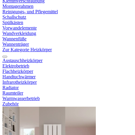
Klemmverschraubung
Montagerahmen
Reinigungs- und Pflegemittel
Schallschutz
Spülkästen
Vorwandelemente
Wandverkleidung
Wannenfüße
Wannenträger
Zur Kategorie Heizkörper
Austauschheizkörper
Elektrobetrieb
Flachheizkörper
Handtuchwärmer
Infrarotheizkörper
Radiator
Raumteiler
Warmwasserbetrieb
Zubehör