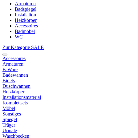
Armaturen
Badspiegel
Installation
Heizkörper
Accessoires
Badmöbel
WC
Zur Kategorie SALE
Accessoires
Armaturen
B-Ware
Badewannen
Bidets
Duschwannen
Heizkörper
Installationsmaterial
Komplettsets
Möbel
Sonstiges
Spiegel
Träger
Urinale
Waschbecken