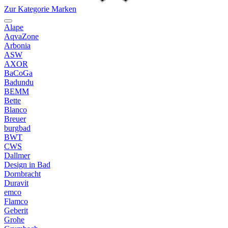
Zur Kategorie Marken
Alape
AqvaZone
Arbonia
ASW
AXOR
BaCoGa
Badundu
BEMM
Bette
Blanco
Breuer
burgbad
BWT
CWS
Dallmer
Design in Bad
Dornbracht
Duravit
emco
Flamco
Geberit
Grohe