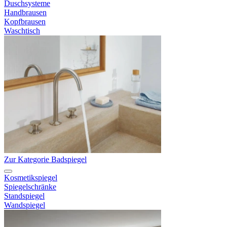
Duschsysteme
Handbrausen
Kopfbrausen
Waschtisch
Zur Kategorie Badspiegel
Kosmetikspiegel
Spiegelschränke
Standspiegel
Wandspiegel