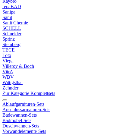
Raybro
repaBAD
Sanipa
Sanit
Sanit Chemie
SCHELL
Schneider
Sprinz
Steinberg
TECE
Toto
Viega
Villeroy & Boch
VitrA
WBV
Wittigsthal
Zehnder
Zur Kategorie Komplettsets
Ablaufgarnituren-Sets
Anschlussarmaturen-Sets
Badewannen-Sets
Badmöbel-Sets
Duschwannen-Sets
Vorwandelemente-Sets