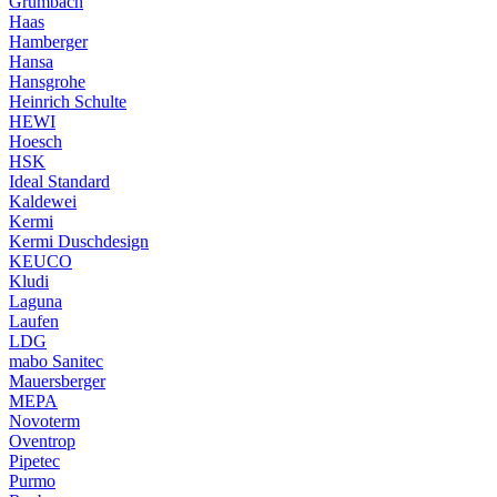
Grumbach
Haas
Hamberger
Hansa
Hansgrohe
Heinrich Schulte
HEWI
Hoesch
HSK
Ideal Standard
Kaldewei
Kermi
Kermi Duschdesign
KEUCO
Kludi
Laguna
Laufen
LDG
mabo Sanitec
Mauersberger
MEPA
Novoterm
Oventrop
Pipetec
Purmo