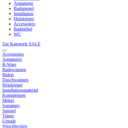
Armaturen
Badspiegel
Installation
Heizkörper
Accessoires
Badmöbel
WC
Zur Kategorie SALE
Accessoires
Armaturen
B-Ware
Badewannen
Bidets
Duschwannen
Heizkörper
Installationsmaterial
Komplettsets
Möbel
Sonstiges
Spiegel
Träger
Urinale
Waschbecken