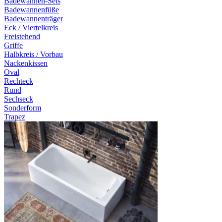
Badewannen-Sets
Badewannenfüße
Badewannenträger
Eck / Viertelkreis
Freistehend
Griffe
Halbkreis / Vorbau
Nackenkissen
Oval
Rechteck
Rund
Sechseck
Sonderform
Trapez