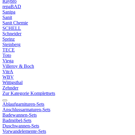
Raybro
repaBAD
Sanipa
Sanit
Sanit Chemie
SCHELL
Schneider
Sprinz
Steinberg
TECE
Toto
Viega
Villeroy & Boch
VitrA
WBV
Wittigsthal
Zehnder
Zur Kategorie Komplettsets
Ablaufgarnituren-Sets
Anschlussarmaturen-Sets
Badewannen-Sets
Badmöbel-Sets
Duschwannen-Sets
Vorwandelemente-Sets