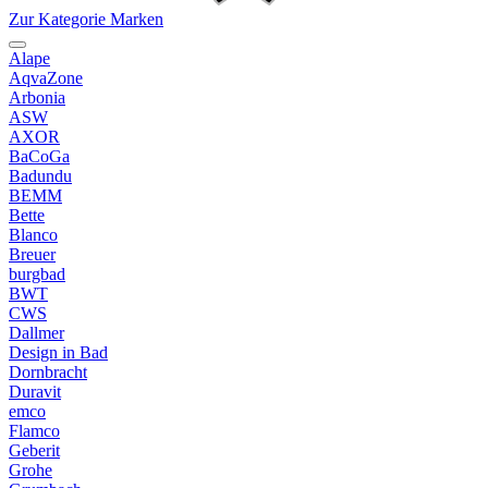
Zur Kategorie Marken
Alape
AqvaZone
Arbonia
ASW
AXOR
BaCoGa
Badundu
BEMM
Bette
Blanco
Breuer
burgbad
BWT
CWS
Dallmer
Design in Bad
Dornbracht
Duravit
emco
Flamco
Geberit
Grohe