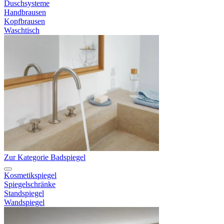
Duschsysteme
Handbrausen
Kopfbrausen
Waschtisch
Zur Kategorie Badspiegel
Kosmetikspiegel
Spiegelschränke
Standspiegel
Wandspiegel