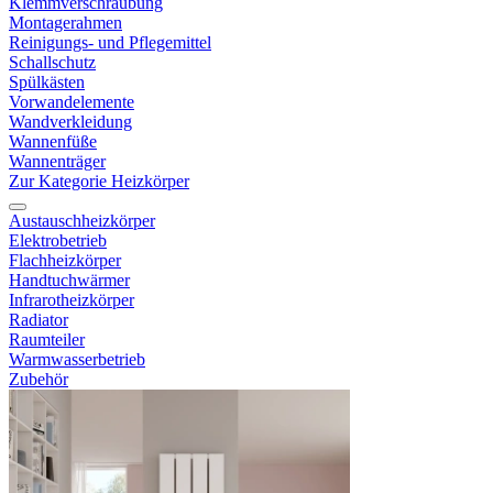
Klemmverschraubung
Montagerahmen
Reinigungs- und Pflegemittel
Schallschutz
Spülkästen
Vorwandelemente
Wandverkleidung
Wannenfüße
Wannenträger
Zur Kategorie Heizkörper
Austauschheizkörper
Elektrobetrieb
Flachheizkörper
Handtuchwärmer
Infrarotheizkörper
Radiator
Raumteiler
Warmwasserbetrieb
Zubehör