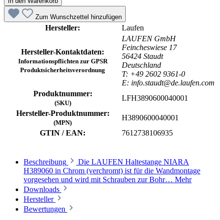
In den Warenkorb
Zum Wunschzettel hinzufügen
Hersteller:
Laufen
LAUFEN GmbH
Feincheswiese 17
Hersteller-Kontaktdaten:
56424 Staudt
Informationspflichten zur GPSR
Deutschland
Produktsicherheitsverordnung
T: +49 2602 9361-0
E: info.staudt@de.laufen.com
Produktnummer:
LFH3890600040001
(SKU)
Hersteller-Produktnummer:
H3890600040001
(MPN)
GTIN / EAN:
7612738106935
Beschreibung
Die LAUFEN Haltestange NIARA
H389060 in Chrom (verchromt) ist für die Wandmontage
vorgesehen und wird mit Schrauben zur Bohr…
Mehr
Downloads
Hersteller
Bewertungen