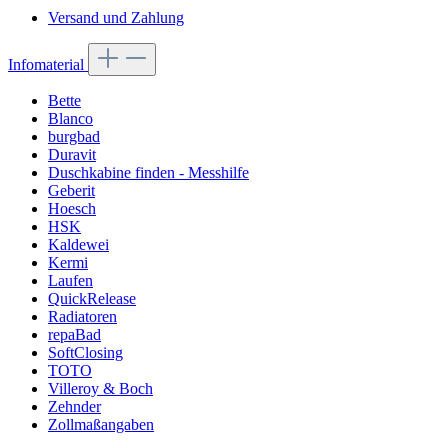
Versand und Zahlung
Infomaterial
Bette
Blanco
burgbad
Duravit
Duschkabine finden - Messhilfe
Geberit
Hoesch
HSK
Kaldewei
Kermi
Laufen
QuickRelease
Radiatoren
repaBad
SoftClosing
TOTO
Villeroy & Boch
Zehnder
Zollmaßangaben