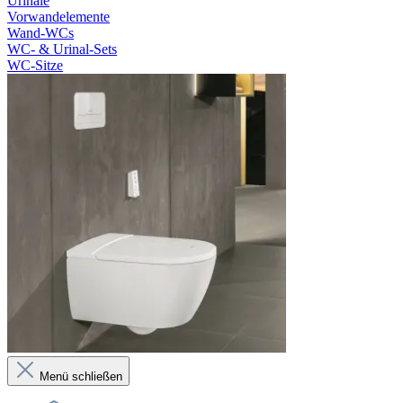
Urinale
Vorwandelemente
Wand-WCs
WC- & Urinal-Sets
WC-Sitze
Menü schließen