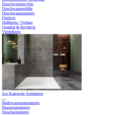
Duschwannen-Sets
Duschwannenfüße
Duschwannenträger
Fünfeck
Halbkreis / Vorbau
Quadrat & Rechteck
Viertelkreis
Zur Kategorie Armaturen
Badewannenarmaturen
Brausegarnituren
Duscharmaturen