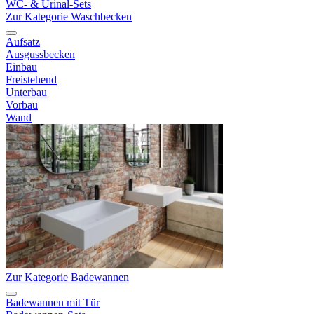
WC- & Urinal-Sets
Zur Kategorie Waschbecken
Aufsatz
Ausgussbecken
Einbau
Freistehend
Unterbau
Vorbau
Wand
Zur Kategorie Badewannen
Badewannen mit Tür