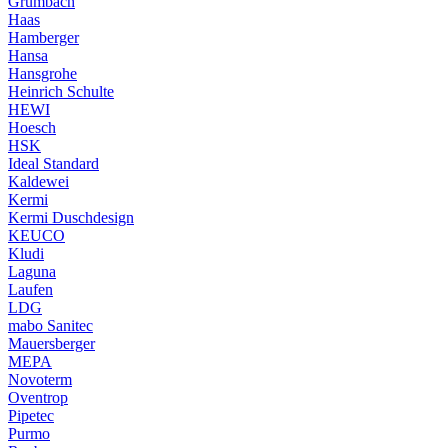
Grumbach
Haas
Hamberger
Hansa
Hansgrohe
Heinrich Schulte
HEWI
Hoesch
HSK
Ideal Standard
Kaldewei
Kermi
Kermi Duschdesign
KEUCO
Kludi
Laguna
Laufen
LDG
mabo Sanitec
Mauersberger
MEPA
Novoterm
Oventrop
Pipetec
Purmo