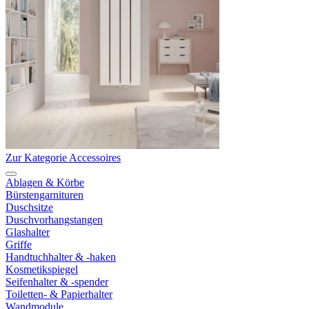
Zur Kategorie Accessoires
Ablagen & Körbe
Bürstengarnituren
Duschsitze
Duschvorhangstangen
Glashalter
Griffe
Handtuchhalter & -haken
Kosmetikspiegel
Seifenhalter & -spender
Toiletten- & Papierhalter
Wandmodule