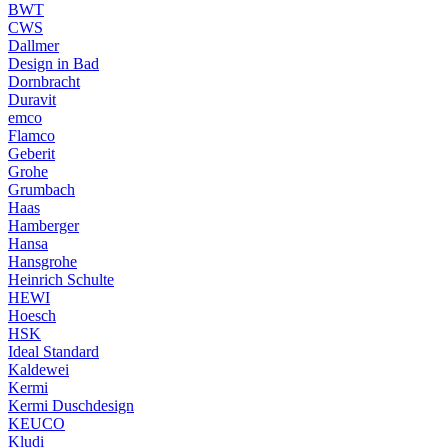
BWT
CWS
Dallmer
Design in Bad
Dornbracht
Duravit
emco
Flamco
Geberit
Grohe
Grumbach
Haas
Hamberger
Hansa
Hansgrohe
Heinrich Schulte
HEWI
Hoesch
HSK
Ideal Standard
Kaldewei
Kermi
Kermi Duschdesign
KEUCO
Kludi