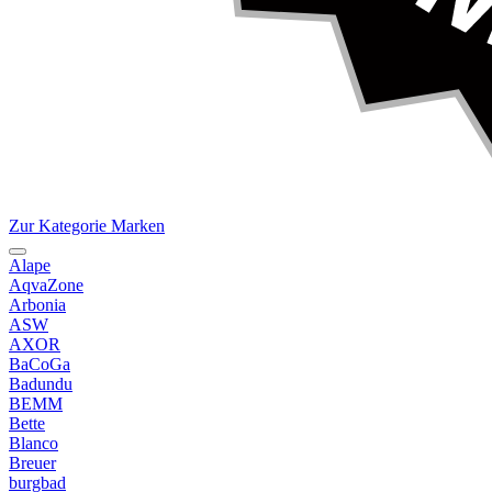
Zur Kategorie Marken
Alape
AqvaZone
Arbonia
ASW
AXOR
BaCoGa
Badundu
BEMM
Bette
Blanco
Breuer
burgbad