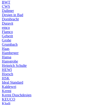
BWT
CWS
Dallmer
Design in Bad
Dornbracht
Duravit
emco
Flamco
Geberit
Grohe
Grumbach
Haas
Hamberger
Hansa
Hansgrohe
Heinrich Schulte
HEWI
Hoesch
HSK
Ideal Standard
Kaldewei
Kermi
Kermi Duschdesign
KEUCO
Kludi