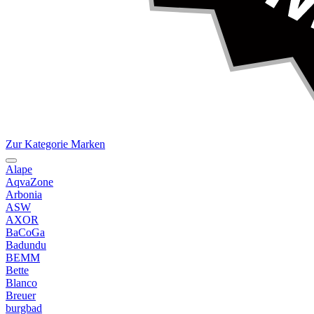
Zur Kategorie Marken
Alape
AqvaZone
Arbonia
ASW
AXOR
BaCoGa
Badundu
BEMM
Bette
Blanco
Breuer
burgbad