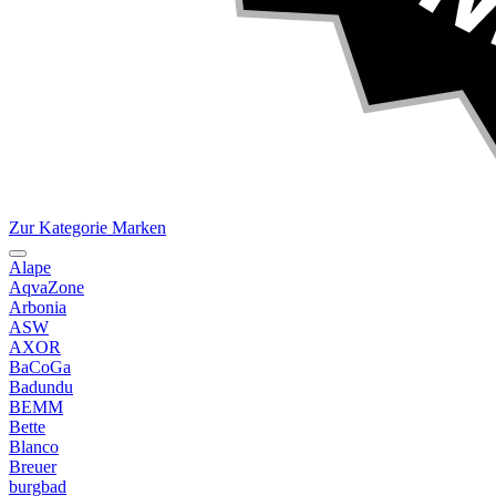
Zur Kategorie Marken
Alape
AqvaZone
Arbonia
ASW
AXOR
BaCoGa
Badundu
BEMM
Bette
Blanco
Breuer
burgbad