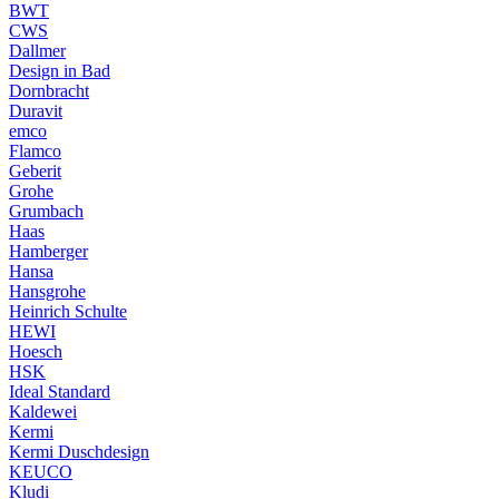
BWT
CWS
Dallmer
Design in Bad
Dornbracht
Duravit
emco
Flamco
Geberit
Grohe
Grumbach
Haas
Hamberger
Hansa
Hansgrohe
Heinrich Schulte
HEWI
Hoesch
HSK
Ideal Standard
Kaldewei
Kermi
Kermi Duschdesign
KEUCO
Kludi