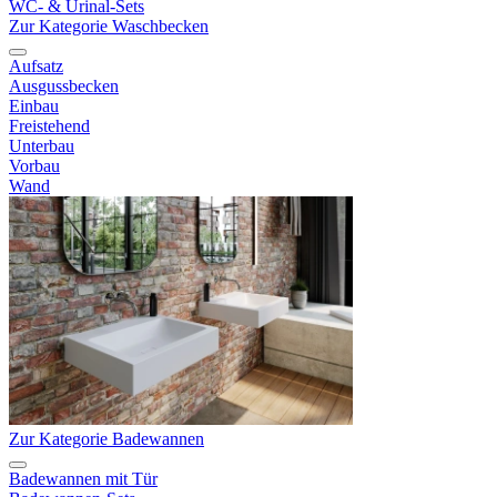
WC- & Urinal-Sets
Zur Kategorie Waschbecken
Aufsatz
Ausgussbecken
Einbau
Freistehend
Unterbau
Vorbau
Wand
Zur Kategorie Badewannen
Badewannen mit Tür