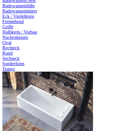
Badewannen-Sets
Badewannenfüße
Badewannenträger
Eck / Viertelkreis
Freistehend
Griffe
Halbkreis / Vorbau
Nackenkissen
Oval
Rechteck
Rund
Sechseck
Sonderform
Trapez