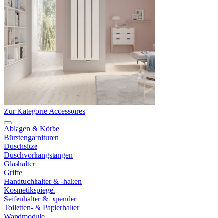
Zur Kategorie Accessoires
Ablagen & Körbe
Bürstengarnituren
Duschsitze
Duschvorhangstangen
Glashalter
Griffe
Handtuchhalter & -haken
Kosmetikspiegel
Seifenhalter & -spender
Toiletten- & Papierhalter
Wandmodule