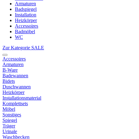
Armaturen
Badspiegel
Installation
Heizkörper
Accessoires
Badmöbel
WC
Zur Kategorie SALE
Accessoires
Armaturen
B-Ware
Badewannen
Bidets
Duschwannen
Heizkörper
Installationsmaterial
Komplettsets
Möbel
Sonstiges
Spiegel
Träger
Urinale
Waschbecken