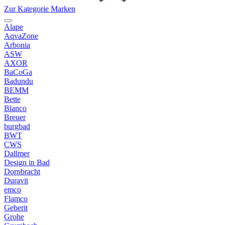
Zur Kategorie Marken
Alape
AqvaZone
Arbonia
ASW
AXOR
BaCoGa
Badundu
BEMM
Bette
Blanco
Breuer
burgbad
BWT
CWS
Dallmer
Design in Bad
Dornbracht
Duravit
emco
Flamco
Geberit
Grohe