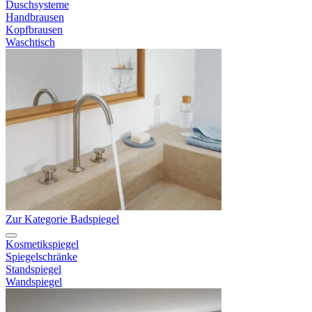
Duschsysteme
Handbrausen
Kopfbrausen
Waschtisch
Zur Kategorie Badspiegel
Kosmetikspiegel
Spiegelschränke
Standspiegel
Wandspiegel