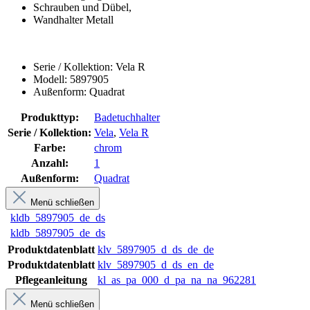
Schrauben und Dübel,
Wandhalter Metall
Serie / Kollektion: Vela R
Modell: 5897905
Außenform: Quadrat
Produkttyp:
Badetuchhalter
Serie / Kollektion:
Vela
,
Vela R
Farbe:
chrom
Anzahl:
1
Außenform:
Quadrat
Menü schließen
kldb_5897905_de_ds
kldb_5897905_de_ds
Produktdatenblatt
klv_5897905_d_ds_de_de
Produktdatenblatt
klv_5897905_d_ds_en_de
Pflegeanleitung
kl_as_pa_000_d_pa_na_na_962281
Menü schließen