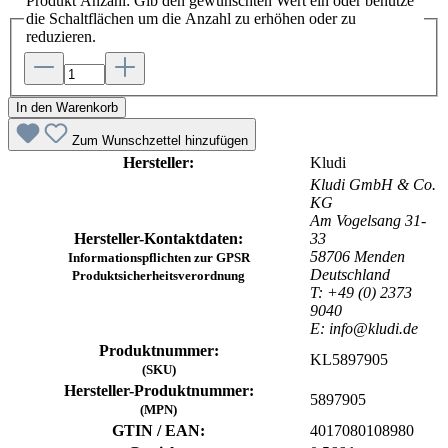
Produkt Anzahl: Gib den gewünschten Wert ein oder benutze
die Schaltflächen um die Anzahl zu erhöhen oder zu
reduzieren.
In den Warenkorb
Zum Wunschzettel hinzufügen
Hersteller:
Kludi
Kludi GmbH & Co.
KG
Am Vogelsang 31-
Hersteller-Kontaktdaten:
33
58706 Menden
Informationspflichten zur GPSR
Deutschland
Produktsicherheitsverordnung
T: +49 (0) 2373
9040
E: info@kludi.de
Produktnummer:
KL5897905
(SKU)
Hersteller-Produktnummer:
5897905
(MPN)
GTIN / EAN:
4017080108980