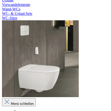
Urinale
Vorwandelemente
Wand-WCs
WC- & Urinal-Sets
WC-Sitze
Menü schließen