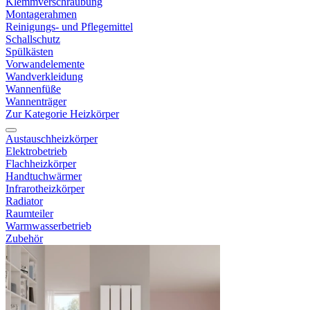
Klemmverschraubung
Montagerahmen
Reinigungs- und Pflegemittel
Schallschutz
Spülkästen
Vorwandelemente
Wandverkleidung
Wannenfüße
Wannenträger
Zur Kategorie Heizkörper
Austauschheizkörper
Elektrobetrieb
Flachheizkörper
Handtuchwärmer
Infrarotheizkörper
Radiator
Raumteiler
Warmwasserbetrieb
Zubehör