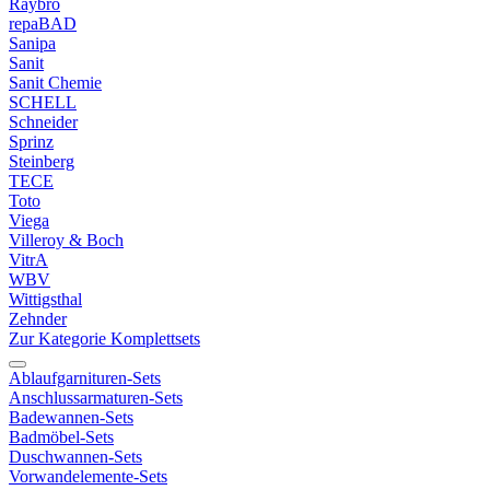
Raybro
repaBAD
Sanipa
Sanit
Sanit Chemie
SCHELL
Schneider
Sprinz
Steinberg
TECE
Toto
Viega
Villeroy & Boch
VitrA
WBV
Wittigsthal
Zehnder
Zur Kategorie Komplettsets
Ablaufgarnituren-Sets
Anschlussarmaturen-Sets
Badewannen-Sets
Badmöbel-Sets
Duschwannen-Sets
Vorwandelemente-Sets