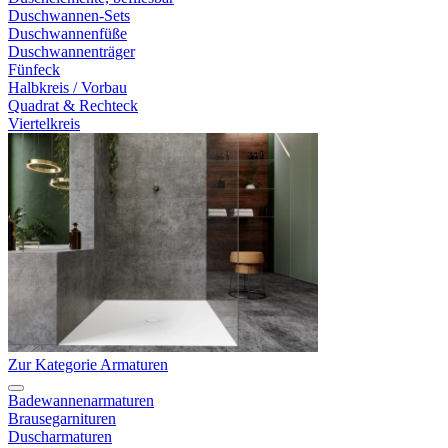
Duschwannen-Sets
Duschwannenfüße
Duschwannenträger
Fünfeck
Halbkreis / Vorbau
Quadrat & Rechteck
Viertelkreis
Zur Kategorie Armaturen
Badewannenarmaturen
Brausegarnituren
Duscharmaturen