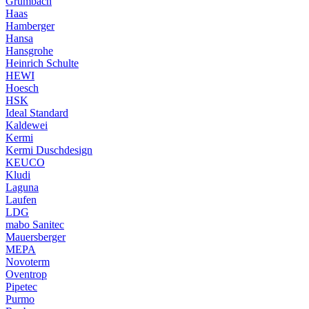
Grumbach
Haas
Hamberger
Hansa
Hansgrohe
Heinrich Schulte
HEWI
Hoesch
HSK
Ideal Standard
Kaldewei
Kermi
Kermi Duschdesign
KEUCO
Kludi
Laguna
Laufen
LDG
mabo Sanitec
Mauersberger
MEPA
Novoterm
Oventrop
Pipetec
Purmo