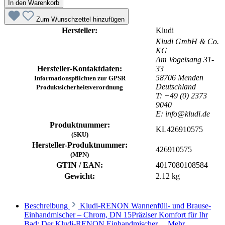
In den Warenkorb
Zum Wunschzettel hinzufügen
Hersteller:
Kludi
Kludi GmbH & Co.
KG
Am Vogelsang 31-
Hersteller-Kontaktdaten:
33
58706 Menden
Informationspflichten zur GPSR
Deutschland
Produktsicherheitsverordnung
T: +49 (0) 2373
9040
E: info@kludi.de
Produktnummer:
KL426910575
(SKU)
Hersteller-Produktnummer:
426910575
(MPN)
GTIN / EAN:
4017080108584
Gewicht:
2.12 kg
Beschreibung
Kludi-RENON Wannenfüll- und Brause-
Einhandmischer – Chrom, DN 15Präziser Komfort für Ihr
Bad: Der Kludi-RENON Einhandmischer…
Mehr