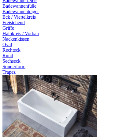
Badewannen-Sets
Badewannenfüße
Badewannenträger
Eck / Viertelkreis
Freistehend
Griffe
Halbkreis / Vorbau
Nackenkissen
Oval
Rechteck
Rund
Sechseck
Sonderform
Trapez