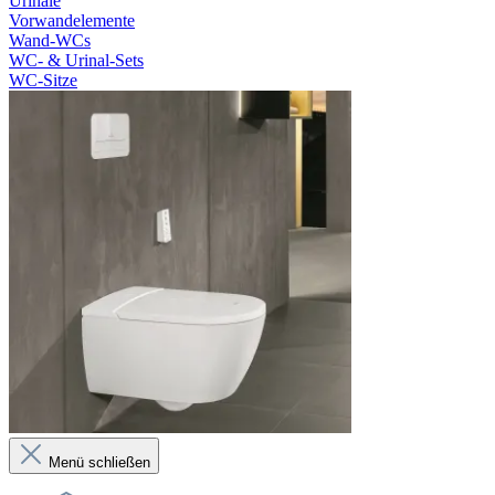
Urinale
Vorwandelemente
Wand-WCs
WC- & Urinal-Sets
WC-Sitze
Menü schließen