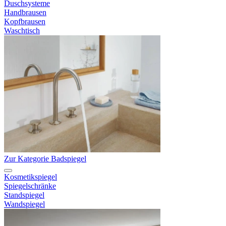
Duschsysteme
Handbrausen
Kopfbrausen
Waschtisch
Zur Kategorie Badspiegel
Kosmetikspiegel
Spiegelschränke
Standspiegel
Wandspiegel