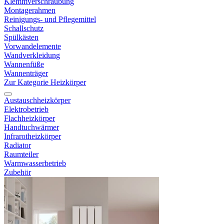
Klemmverschraubung
Montagerahmen
Reinigungs- und Pflegemittel
Schallschutz
Spülkästen
Vorwandelemente
Wandverkleidung
Wannenfüße
Wannenträger
Zur Kategorie Heizkörper
Austauschheizkörper
Elektrobetrieb
Flachheizkörper
Handtuchwärmer
Infrarotheizkörper
Radiator
Raumteiler
Warmwasserbetrieb
Zubehör