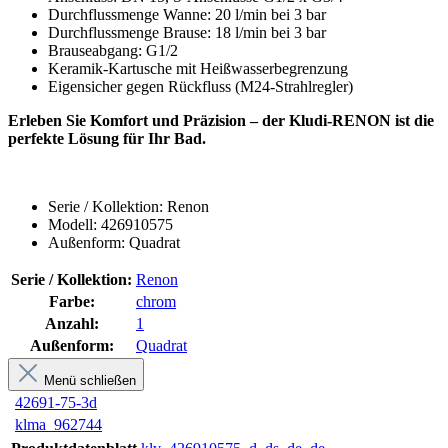
Durchflussmenge Wanne: 20 l/min bei 3 bar
Durchflussmenge Brause: 18 l/min bei 3 bar
Brauseabgang: G1/2
Keramik-Kartusche mit Heißwasserbegrenzung
Eigensicher gegen Rückfluss (M24-Strahlregler)
Erleben Sie Komfort und Präzision – der Kludi-RENON ist die
perfekte Lösung für Ihr Bad.
Serie / Kollektion: Renon
Modell: 426910575
Außenform: Quadrat
Serie / Kollektion:
Renon
Farbe:
chrom
Anzahl:
1
Außenform:
Quadrat
Menü schließen
42691-75-3d
klma_962744