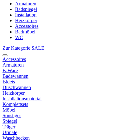
Armaturen
Badspiegel
Installation
Heizkörper
Accessoires
Badmöbel
WC
Zur Kategorie SALE
Accessoires
Armaturen
B-Ware
Badewannen
Bidets
Duschwannen
Heizkörper
Installationsmaterial
Komplettsets
Möbel
Sonstiges
Spiegel
Träger
Urinale
Waschbecken