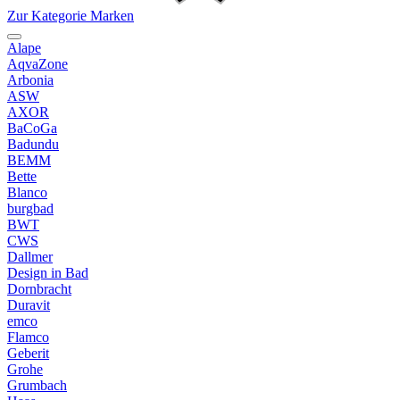
Zur Kategorie Marken
Alape
AqvaZone
Arbonia
ASW
AXOR
BaCoGa
Badundu
BEMM
Bette
Blanco
burgbad
BWT
CWS
Dallmer
Design in Bad
Dornbracht
Duravit
emco
Flamco
Geberit
Grohe
Grumbach