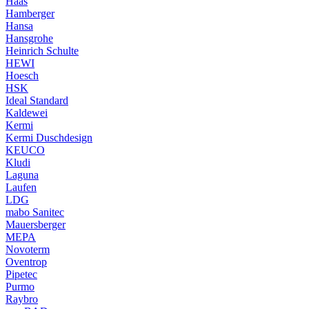
Haas
Hamberger
Hansa
Hansgrohe
Heinrich Schulte
HEWI
Hoesch
HSK
Ideal Standard
Kaldewei
Kermi
Kermi Duschdesign
KEUCO
Kludi
Laguna
Laufen
LDG
mabo Sanitec
Mauersberger
MEPA
Novoterm
Oventrop
Pipetec
Purmo
Raybro