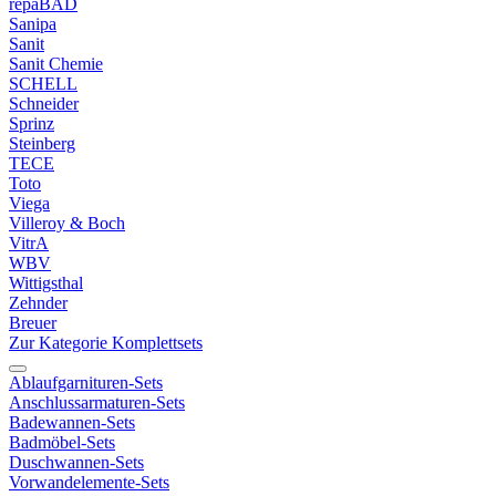
repaBAD
Sanipa
Sanit
Sanit Chemie
SCHELL
Schneider
Sprinz
Steinberg
TECE
Toto
Viega
Villeroy & Boch
VitrA
WBV
Wittigsthal
Zehnder
Breuer
Zur Kategorie Komplettsets
Ablaufgarnituren-Sets
Anschlussarmaturen-Sets
Badewannen-Sets
Badmöbel-Sets
Duschwannen-Sets
Vorwandelemente-Sets