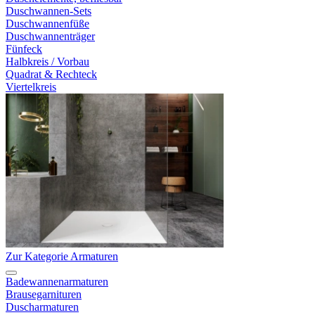
Duschwannen-Sets
Duschwannenfüße
Duschwannenträger
Fünfeck
Halbkreis / Vorbau
Quadrat & Rechteck
Viertelkreis
Zur Kategorie Armaturen
Badewannenarmaturen
Brausegarnituren
Duscharmaturen