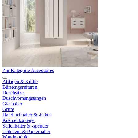
Zur Kategorie Accessoires
Ablagen & Körbe
Bürstengarnituren
Duschsitze
Duschvorhangstangen
Glashalter
Griffe
Handtuchhalter & -haken
Kosmetikspiegel
Seifenhalter & -spender
Toiletten- & Papierhalter
Wandmodule