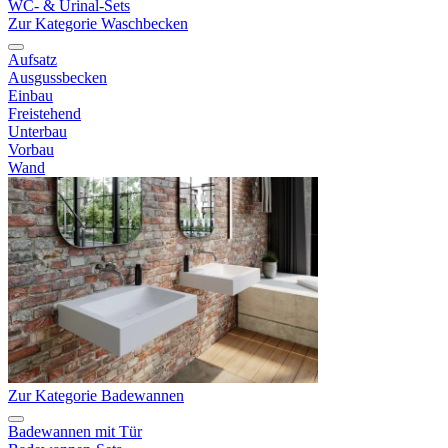
WC- & Urinal-Sets
Zur Kategorie Waschbecken
Aufsatz
Ausgussbecken
Einbau
Freistehend
Unterbau
Vorbau
Wand
Zur Kategorie Badewannen
Badewannen mit Tür