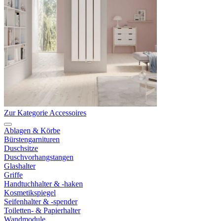
Zur Kategorie Accessoires
Ablagen & Körbe
Bürstengarnituren
Duschsitze
Duschvorhangstangen
Glashalter
Griffe
Handtuchhalter & -haken
Kosmetikspiegel
Seifenhalter & -spender
Toiletten- & Papierhalter
Wandmodule