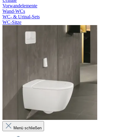
Urinale
Vorwandelemente
Wand-WCs
WC- & Urinal-Sets
WC-Sitze
Menü schließen