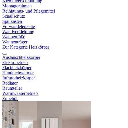
Klemmverschraubung
Montagerahmen
Reinigungs- und Pflegemittel
Schallschutz
Spülkästen
Vorwandelemente
Wandverkleidung
Wannenfüße
Wannenträger
Zur Kategorie Heizkörper
Austauschheizkörper
Elektrobetrieb
Flachheizkörper
Handtuchwärmer
Infrarotheizkörper
Radiator
Raumteiler
Warmwasserbetrieb
Zubehör