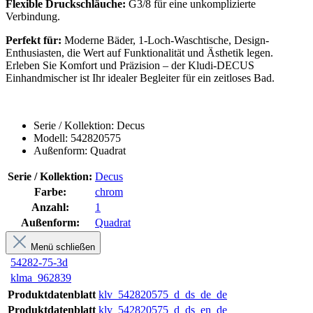
Flexible Druckschläuche:
G3/8 für eine unkomplizierte
Verbindung.
Perfekt für:
Moderne Bäder, 1-Loch-Waschtische, Design-
Enthusiasten, die Wert auf Funktionalität und Ästhetik legen.
Erleben Sie Komfort und Präzision – der Kludi-DECUS
Einhandmischer ist Ihr idealer Begleiter für ein zeitloses Bad.
Serie / Kollektion: Decus
Modell: 542820575
Außenform: Quadrat
Serie / Kollektion:
Decus
Farbe:
chrom
Anzahl:
1
Außenform:
Quadrat
Menü schließen
54282-75-3d
klma_962839
Produktdatenblatt
klv_542820575_d_ds_de_de
Produktdatenblatt
klv_542820575_d_ds_en_de