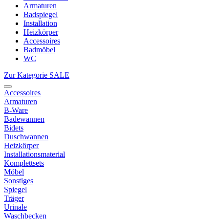
Armaturen
Badspiegel
Installation
Heizkörper
Accessoires
Badmöbel
WC
Zur Kategorie SALE
Accessoires
Armaturen
B-Ware
Badewannen
Bidets
Duschwannen
Heizkörper
Installationsmaterial
Komplettsets
Möbel
Sonstiges
Spiegel
Träger
Urinale
Waschbecken