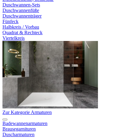
Duschwannen-Sets
Duschwannenfüße
Duschwannenträger
Fünfeck
Halbkreis / Vorbau
Quadrat & Rechteck
Viertelkreis
Zur Kategorie Armaturen
Badewannenarmaturen
Brausegarnituren
Duscharmaturen