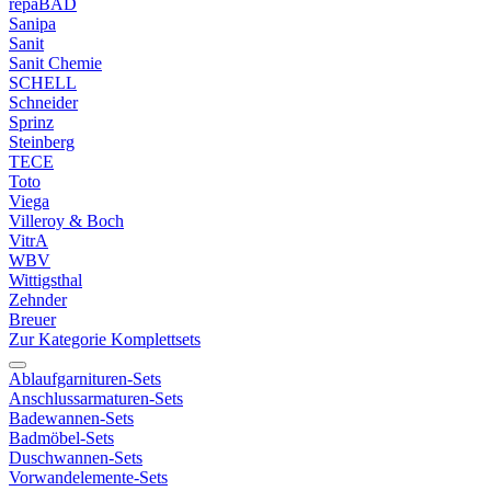
repaBAD
Sanipa
Sanit
Sanit Chemie
SCHELL
Schneider
Sprinz
Steinberg
TECE
Toto
Viega
Villeroy & Boch
VitrA
WBV
Wittigsthal
Zehnder
Breuer
Zur Kategorie Komplettsets
Ablaufgarnituren-Sets
Anschlussarmaturen-Sets
Badewannen-Sets
Badmöbel-Sets
Duschwannen-Sets
Vorwandelemente-Sets