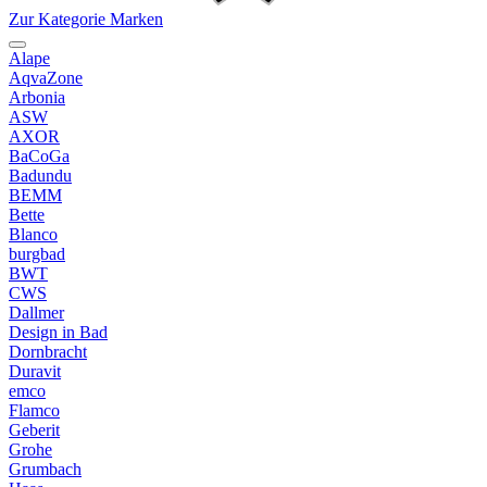
Zur Kategorie Marken
Alape
AqvaZone
Arbonia
ASW
AXOR
BaCoGa
Badundu
BEMM
Bette
Blanco
burgbad
BWT
CWS
Dallmer
Design in Bad
Dornbracht
Duravit
emco
Flamco
Geberit
Grohe
Grumbach