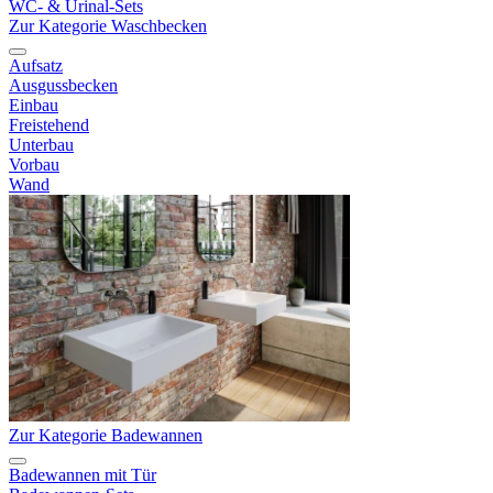
WC- & Urinal-Sets
Zur Kategorie Waschbecken
Aufsatz
Ausgussbecken
Einbau
Freistehend
Unterbau
Vorbau
Wand
Zur Kategorie Badewannen
Badewannen mit Tür