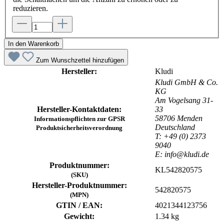
reduzieren.
In den Warenkorb
Zum Wunschzettel hinzufügen
Hersteller:
Kludi
Kludi GmbH & Co.
KG
Am Vogelsang 31-
Hersteller-Kontaktdaten:
33
58706 Menden
Informationspflichten zur GPSR
Deutschland
Produktsicherheitsverordnung
T: +49 (0) 2373
9040
E: info@kludi.de
Produktnummer:
KL542820575
(SKU)
Hersteller-Produktnummer:
542820575
(MPN)
GTIN / EAN:
4021344123756
Gewicht:
1.34 kg