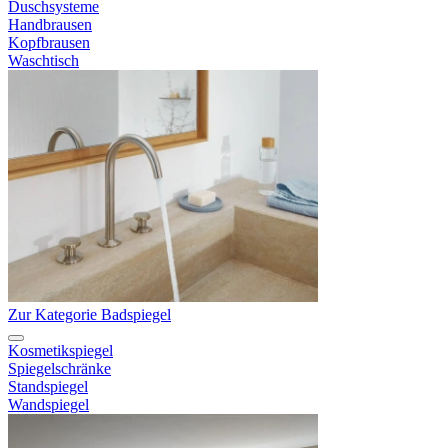
Duschsysteme
Handbrausen
Kopfbrausen
Waschtisch
Zur Kategorie Badspiegel
Kosmetikspiegel
Spiegelschränke
Standspiegel
Wandspiegel