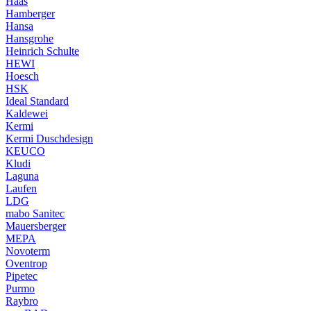
Haas
Hamberger
Hansa
Hansgrohe
Heinrich Schulte
HEWI
Hoesch
HSK
Ideal Standard
Kaldewei
Kermi
Kermi Duschdesign
KEUCO
Kludi
Laguna
Laufen
LDG
mabo Sanitec
Mauersberger
MEPA
Novoterm
Oventrop
Pipetec
Purmo
Raybro