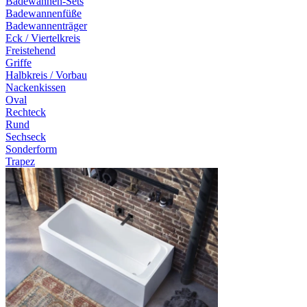
Badewannen-Sets
Badewannenfüße
Badewannenträger
Eck / Viertelkreis
Freistehend
Griffe
Halbkreis / Vorbau
Nackenkissen
Oval
Rechteck
Rund
Sechseck
Sonderform
Trapez