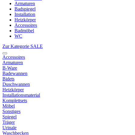
Armaturen
Badspiegel
Installation
Heizkörper
Accessoires
Badmöbel
WC
Zur Kategorie SALE
Accessoires
Armaturen
B-Ware
Badewannen
Bidets
Duschwannen
Heizkörper
Installationsmaterial
Komplettsets
Möbel
Sonstiges
Spiegel
Träger
Urinale
Waschbecken