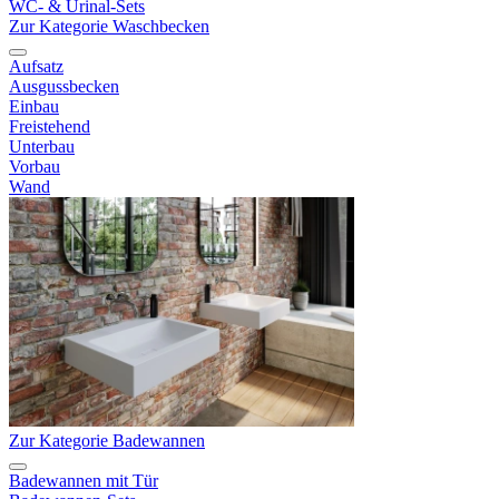
WC- & Urinal-Sets
Zur Kategorie Waschbecken
Aufsatz
Ausgussbecken
Einbau
Freistehend
Unterbau
Vorbau
Wand
Zur Kategorie Badewannen
Badewannen mit Tür