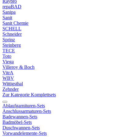
Raybro
repaBAD
Sanipa
Sanit
Sanit Chemie
SCHELL
Schneider
Sprinz
Steinberg
TECE
Toto
Viega
Villeroy & Boch
VitrA
WBV
Wittigsthal
Zehnder
Zur Kategorie Komplettsets
Ablaufgarnituren-Sets
Anschlussarmaturen-Sets
Badewannen-Sets
Badmöbel-Sets
Duschwannen-Sets
Vorwandelemente-Sets