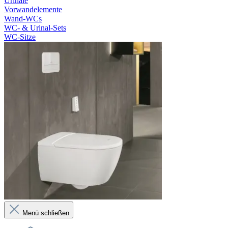
Urinale
Vorwandelemente
Wand-WCs
WC- & Urinal-Sets
WC-Sitze
Menü schließen