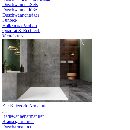
Duschwannen-Sets
Duschwannenfüße
Duschwannenträger
Fünfeck
Halbkreis / Vorbau
Quadrat & Rechteck
Viertelkreis
Zur Kategorie Armaturen
Badewannenarmaturen
Brausegarnituren
Duscharmaturen