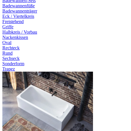
Badewannen-Sets
Badewannenfüße
Badewannenträger
Eck / Viertelkreis
Freistehend
Griffe
Halbkreis / Vorbau
Nackenkissen
Oval
Rechteck
Rund
Sechseck
Sonderform
Trapez