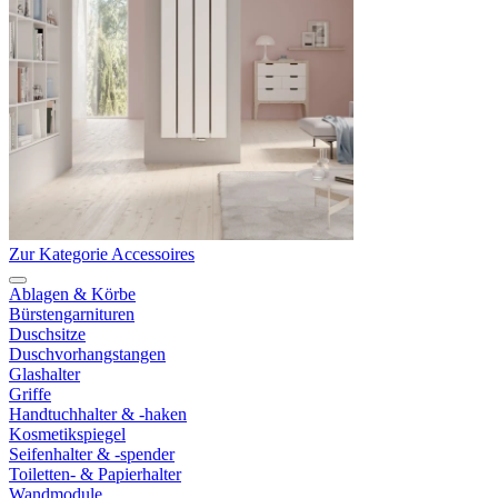
Zur Kategorie Accessoires
Ablagen & Körbe
Bürstengarnituren
Duschsitze
Duschvorhangstangen
Glashalter
Griffe
Handtuchhalter & -haken
Kosmetikspiegel
Seifenhalter & -spender
Toiletten- & Papierhalter
Wandmodule