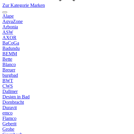
Zur Kategorie Marken
Alape
AqvaZone
Arbonia
ASW
AXOR
BaCoGa
Badundu
BEMM
Bette
Blanco
Breuer
burgbad
BWT
CWS
Dallmer
Design in Bad
Dornbracht
Duravit
emco
Flamco
Geberit
Grohe