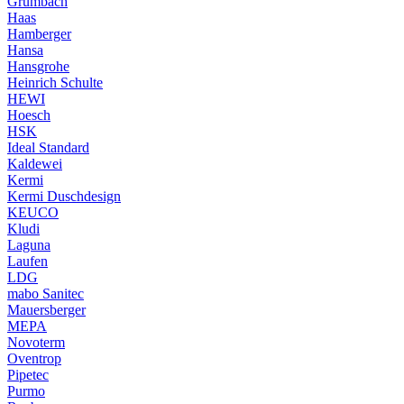
Grumbach
Haas
Hamberger
Hansa
Hansgrohe
Heinrich Schulte
HEWI
Hoesch
HSK
Ideal Standard
Kaldewei
Kermi
Kermi Duschdesign
KEUCO
Kludi
Laguna
Laufen
LDG
mabo Sanitec
Mauersberger
MEPA
Novoterm
Oventrop
Pipetec
Purmo