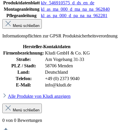
Produktdatenblatt
klv_546910575_d_ds_en_de
Montageanleitung
kl_as_ma_000_d_ma_na_na_962840
Pflegeanleitung
kl_as_pa_000_d_pa_na_na_962281
Menü schließen
Informationspflichten zur GPSR Produktsicherheitsverordnung
Hersteller-Kontaktdaten
Firmenbezeichnung:
Kludi GmbH & Co. KG
Straße:
Am Vogelsang 31-33
PLZ / Stadt:
58706 Menden
Land:
Deutschland
Telefon:
+49 (0) 2373 9040
E-Mail:
info@kludi.de
Alle Produkte von Kludi anzeigen
Menü schließen
0 von 0 Bewertungen