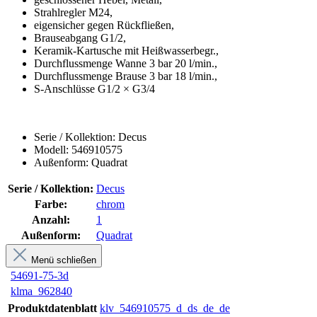
Strahlregler M24,
eigensicher gegen Rückfließen,
Brauseabgang G1/2,
Keramik-Kartusche mit Heißwasserbegr.,
Durchflussmenge Wanne 3 bar 20 l/min.,
Durchflussmenge Brause 3 bar 18 l/min.,
S-Anschlüsse G1/2 × G3/4
Serie / Kollektion: Decus
Modell: 546910575
Außenform: Quadrat
Serie / Kollektion:
Decus
Farbe:
chrom
Anzahl:
1
Außenform:
Quadrat
Menü schließen
54691-75-3d
klma_962840
Produktdatenblatt
klv_546910575_d_ds_de_de