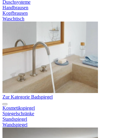
Duschsysteme
Handbrausen
Kopfbrausen
Waschtisch
Zur Kategorie Badspiegel
Kosmetikspiegel
Spiegelschränke
Standspiegel
Wandspiegel