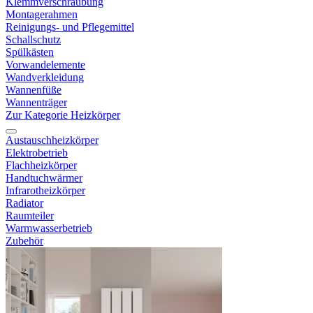
Klemmverschraubung
Montagerahmen
Reinigungs- und Pflegemittel
Schallschutz
Spülkästen
Vorwandelemente
Wandverkleidung
Wannenfüße
Wannenträger
Zur Kategorie Heizkörper
Austauschheizkörper
Elektrobetrieb
Flachheizkörper
Handtuchwärmer
Infrarotheizkörper
Radiator
Raumteiler
Warmwasserbetrieb
Zubehör