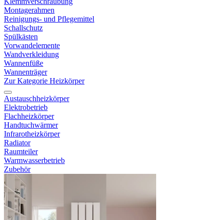
Klemmverschraubung
Montagerahmen
Reinigungs- und Pflegemittel
Schallschutz
Spülkästen
Vorwandelemente
Wandverkleidung
Wannenfüße
Wannenträger
Zur Kategorie Heizkörper
Austauschheizkörper
Elektrobetrieb
Flachheizkörper
Handtuchwärmer
Infrarotheizkörper
Radiator
Raumteiler
Warmwasserbetrieb
Zubehör