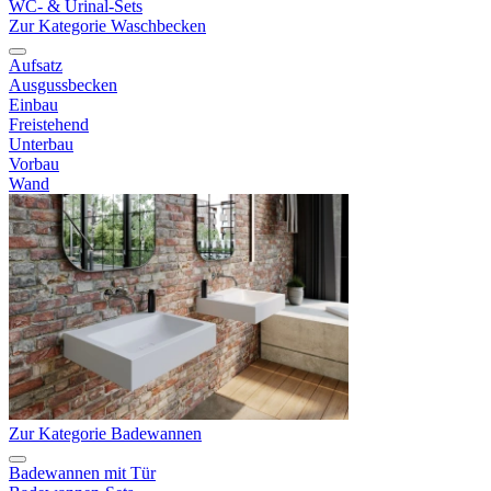
WC- & Urinal-Sets
Zur Kategorie Waschbecken
Aufsatz
Ausgussbecken
Einbau
Freistehend
Unterbau
Vorbau
Wand
Zur Kategorie Badewannen
Badewannen mit Tür