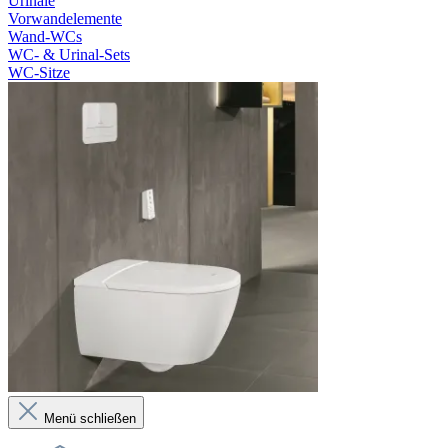
Urinale
Vorwandelemente
Wand-WCs
WC- & Urinal-Sets
WC-Sitze
Menü schließen