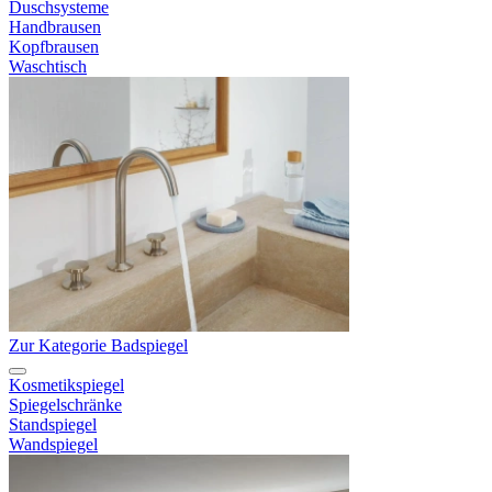
Duschsysteme
Handbrausen
Kopfbrausen
Waschtisch
Zur Kategorie Badspiegel
Kosmetikspiegel
Spiegelschränke
Standspiegel
Wandspiegel