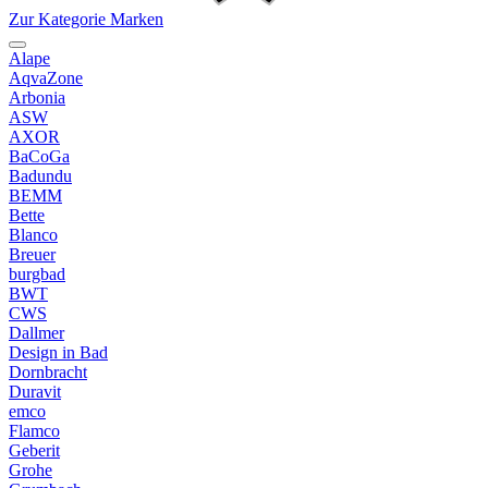
Zur Kategorie Marken
Alape
AqvaZone
Arbonia
ASW
AXOR
BaCoGa
Badundu
BEMM
Bette
Blanco
Breuer
burgbad
BWT
CWS
Dallmer
Design in Bad
Dornbracht
Duravit
emco
Flamco
Geberit
Grohe