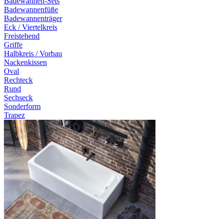
Badewannen-Sets
Badewannenfüße
Badewannenträger
Eck / Viertelkreis
Freistehend
Griffe
Halbkreis / Vorbau
Nackenkissen
Oval
Rechteck
Rund
Sechseck
Sonderform
Trapez