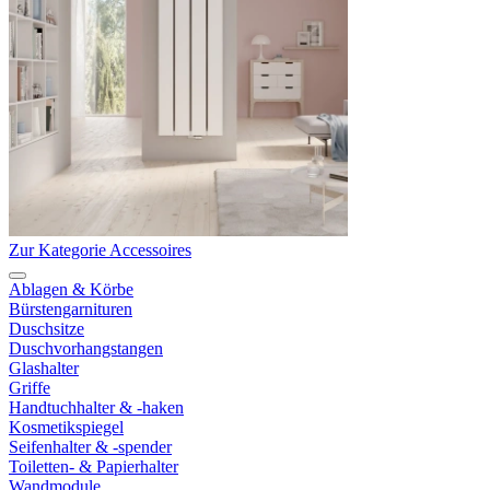
Zur Kategorie Accessoires
Ablagen & Körbe
Bürstengarnituren
Duschsitze
Duschvorhangstangen
Glashalter
Griffe
Handtuchhalter & -haken
Kosmetikspiegel
Seifenhalter & -spender
Toiletten- & Papierhalter
Wandmodule