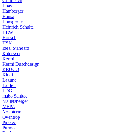
Grumbach
Haas
Hamberger
Hansa
Hansgrohe
Heinrich Schulte
HEWI
Hoesch
HSK
Ideal Standard
Kaldewei
Kermi
Kermi Duschdesign
KEUCO
Kludi
Laguna
Laufen
LDG
mabo Sanitec
Mauersberger
MEPA
Novoterm
Oventrop
Pipetec
Purmo