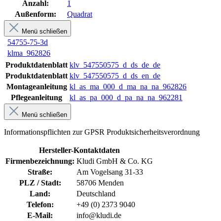
Anzahl:
1
Außenform:
Quadrat
Menü schließen
54755-75-3d
klma_962826
Produktdatenblatt
klv_547550575_d_ds_de_de
Produktdatenblatt
klv_547550575_d_ds_en_de
Montageanleitung
kl_as_ma_000_d_ma_na_na_962826
Pflegeanleitung
kl_as_pa_000_d_pa_na_na_962281
Menü schließen
Informationspflichten zur GPSR Produktsicherheitsverordnung
Hersteller-Kontaktdaten
Firmenbezeichnung:
Kludi GmbH & Co. KG
Straße:
Am Vogelsang 31-33
PLZ / Stadt:
58706 Menden
Land:
Deutschland
Telefon:
+49 (0) 2373 9040
E-Mail:
info@kludi.de