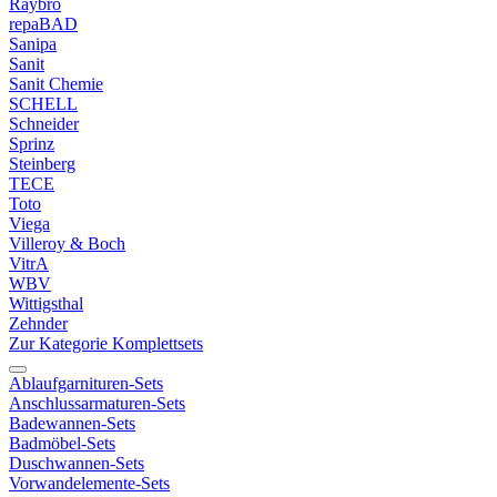
Raybro
repaBAD
Sanipa
Sanit
Sanit Chemie
SCHELL
Schneider
Sprinz
Steinberg
TECE
Toto
Viega
Villeroy & Boch
VitrA
WBV
Wittigsthal
Zehnder
Zur Kategorie Komplettsets
Ablaufgarnituren-Sets
Anschlussarmaturen-Sets
Badewannen-Sets
Badmöbel-Sets
Duschwannen-Sets
Vorwandelemente-Sets