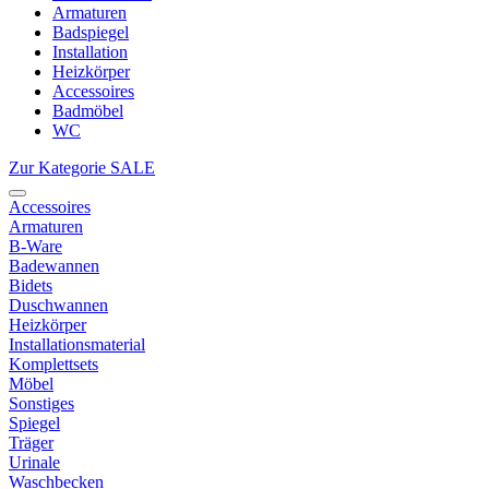
Armaturen
Badspiegel
Installation
Heizkörper
Accessoires
Badmöbel
WC
Zur Kategorie SALE
Accessoires
Armaturen
B-Ware
Badewannen
Bidets
Duschwannen
Heizkörper
Installationsmaterial
Komplettsets
Möbel
Sonstiges
Spiegel
Träger
Urinale
Waschbecken