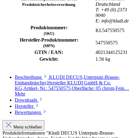
Deutschland
Produktsicherheitsverordnung
T: +49 (0) 2373
9040
E: info@kludi.de
Produktnummer:
KL547550575
(SKU)
Hersteller-Produktnummer:
547550575
(MPN)
GTIN / EAN:
4021344125231
Gewicht:
1.56 kg
Beschreibung
KLUDI DECUS,Unterputz-Brause-
Einhandmischer,Hersteller KLUDI GmbH & Co.
KG,Artikel- Nr.: 547550575,Oberfläche: 05 chrom,Fein…
Mehr
Downloads
Hersteller
Bewertungen
Menü schließen
Produktinformationen "Kludi DECUS Unterputz-Brause-