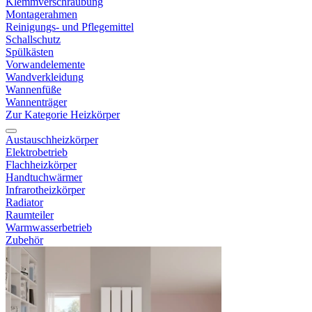
Klemmverschraubung
Montagerahmen
Reinigungs- und Pflegemittel
Schallschutz
Spülkästen
Vorwandelemente
Wandverkleidung
Wannenfüße
Wannenträger
Zur Kategorie Heizkörper
Austauschheizkörper
Elektrobetrieb
Flachheizkörper
Handtuchwärmer
Infrarotheizkörper
Radiator
Raumteiler
Warmwasserbetrieb
Zubehör