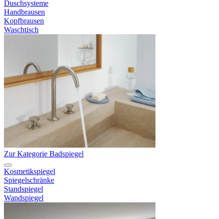
Duschsysteme
Handbrausen
Kopfbrausen
Waschtisch
Zur Kategorie Badspiegel
Kosmetikspiegel
Spiegelschränke
Standspiegel
Wandspiegel