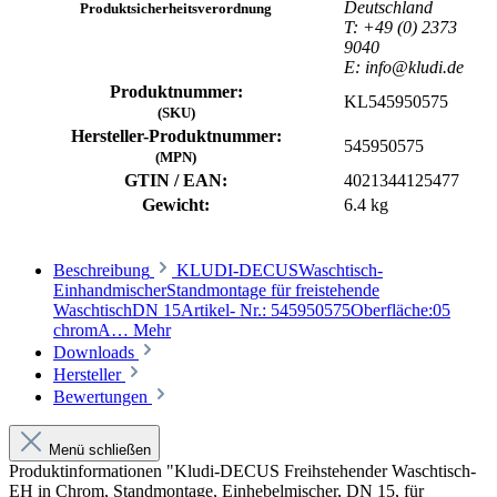
Deutschland
Produktsicherheitsverordnung
T: +49 (0) 2373
9040
E: info@kludi.de
Produktnummer:
KL545950575
(SKU)
Hersteller-Produktnummer:
545950575
(MPN)
GTIN / EAN:
4021344125477
Gewicht:
6.4 kg
Beschreibung
KLUDI-DECUSWaschtisch-
EinhandmischerStandmontage für freistehende
WaschtischDN 15Artikel- Nr.: 545950575Oberfläche:05
chromA…
Mehr
Downloads
Hersteller
Bewertungen
Menü schließen
Produktinformationen "Kludi-DECUS Freihstehender Waschtisch-
EH in Chrom, Standmontage, Einhebelmischer, DN 15, für