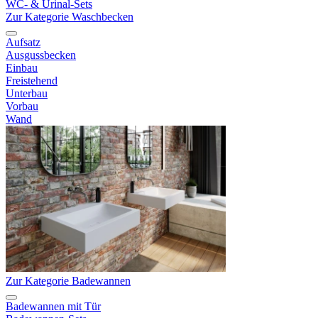
WC- & Urinal-Sets
Zur Kategorie Waschbecken
Aufsatz
Ausgussbecken
Einbau
Freistehend
Unterbau
Vorbau
Wand
Zur Kategorie Badewannen
Badewannen mit Tür