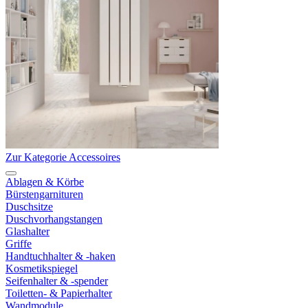
Zur Kategorie Accessoires
Ablagen & Körbe
Bürstengarnituren
Duschsitze
Duschvorhangstangen
Glashalter
Griffe
Handtuchhalter & -haken
Kosmetikspiegel
Seifenhalter & -spender
Toiletten- & Papierhalter
Wandmodule