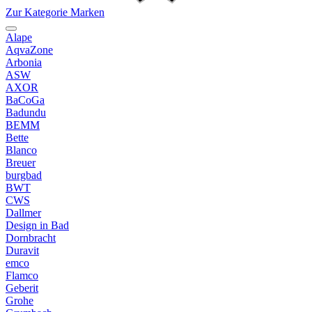
Zur Kategorie Marken
Alape
AqvaZone
Arbonia
ASW
AXOR
BaCoGa
Badundu
BEMM
Bette
Blanco
Breuer
burgbad
BWT
CWS
Dallmer
Design in Bad
Dornbracht
Duravit
emco
Flamco
Geberit
Grohe