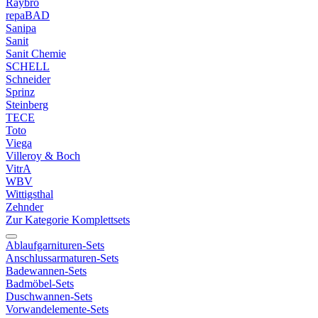
Raybro
repaBAD
Sanipa
Sanit
Sanit Chemie
SCHELL
Schneider
Sprinz
Steinberg
TECE
Toto
Viega
Villeroy & Boch
VitrA
WBV
Wittigsthal
Zehnder
Zur Kategorie Komplettsets
Ablaufgarnituren-Sets
Anschlussarmaturen-Sets
Badewannen-Sets
Badmöbel-Sets
Duschwannen-Sets
Vorwandelemente-Sets