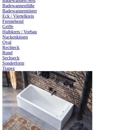
Badewannen-Sets
Badewannenfüße
Badewannenträger
Eck / Viertelkreis
Freistehend
Griffe
Halbkreis / Vorbau
Nackenkissen
Oval
Rechteck
Rund
Sechseck
Sonderform
Trapez