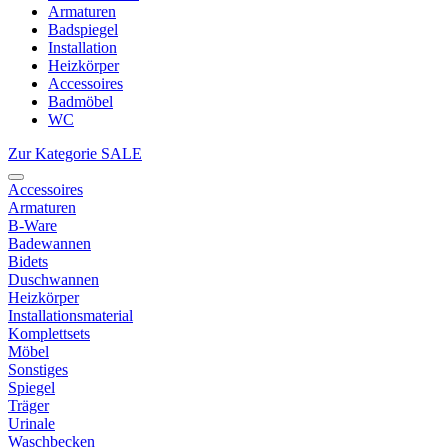
Armaturen
Badspiegel
Installation
Heizkörper
Accessoires
Badmöbel
WC
Zur Kategorie SALE
Accessoires
Armaturen
B-Ware
Badewannen
Bidets
Duschwannen
Heizkörper
Installationsmaterial
Komplettsets
Möbel
Sonstiges
Spiegel
Träger
Urinale
Waschbecken