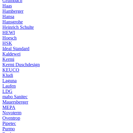
Grumbach
Haas
Hamberger
Hansa
Hansgrohe
Heinrich Schulte
HEWI
Hoesch
HSK
Ideal Standard
Kaldewei
Kermi
Kermi Duschdesign
KEUCO
Kludi
Laguna
Laufen
LDG
mabo Sanitec
Mauersberger
MEPA
Novoterm
Oventrop
Pipetec
Purmo