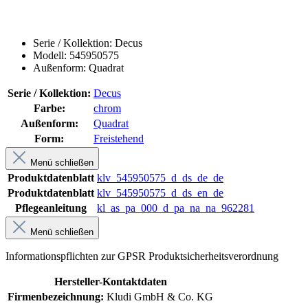
Serie / Kollektion: Decus
Modell: 545950575
Außenform: Quadrat
Serie / Kollektion:
Decus
Farbe:
chrom
Außenform:
Quadrat
Form:
Freistehend
Menü schließen
Produktdatenblatt
klv_545950575_d_ds_de_de
Produktdatenblatt
klv_545950575_d_ds_en_de
Pflegeanleitung
kl_as_pa_000_d_pa_na_na_962281
Menü schließen
Informationspflichten zur GPSR Produktsicherheitsverordnung
Hersteller-Kontaktdaten
Firmenbezeichnung:
Kludi GmbH & Co. KG