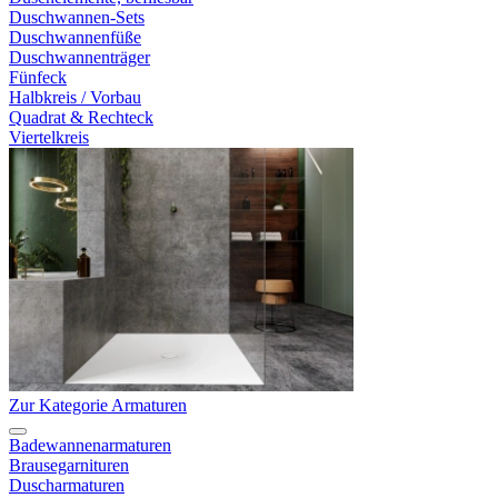
Duschwannen-Sets
Duschwannenfüße
Duschwannenträger
Fünfeck
Halbkreis / Vorbau
Quadrat & Rechteck
Viertelkreis
Zur Kategorie Armaturen
Badewannenarmaturen
Brausegarnituren
Duscharmaturen