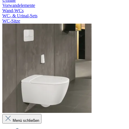
Urinale
Vorwandelemente
Wand-WCs
WC- & Urinal-Sets
WC-Sitze
Menü schließen