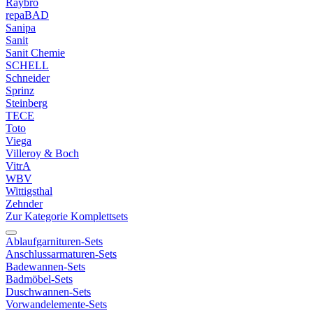
Raybro
repaBAD
Sanipa
Sanit
Sanit Chemie
SCHELL
Schneider
Sprinz
Steinberg
TECE
Toto
Viega
Villeroy & Boch
VitrA
WBV
Wittigsthal
Zehnder
Zur Kategorie Komplettsets
Ablaufgarnituren-Sets
Anschlussarmaturen-Sets
Badewannen-Sets
Badmöbel-Sets
Duschwannen-Sets
Vorwandelemente-Sets