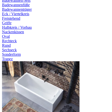
Badewannen-Sets
Badewannenfüße
Badewannenträger
Eck / Viertelkreis
Freistehend
Griffe
Halbkreis / Vorbau
Nackenkissen
Oval
Rechteck
Rund
Sechseck
Sonderform
Trapez