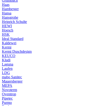
Grumbach
Haas
Hamberger
Hansa
Hansgrohe
Heinrich Schulte
HEWI
Hoesch
HSK
Ideal Standard
Kaldewei
Kermi
Kermi Duschdesign
KEUCO
Kludi
Laguna
Laufen
LDG
mabo Sanitec
Mauersberger
MEPA
Novoterm
Oventrop
Pipetec
Purmo