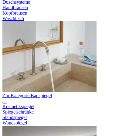
Duschsysteme
Handbrausen
Kopfbrausen
Waschtisch
Zur Kategorie Badspiegel
Kosmetikspiegel
Spiegelschränke
Standspiegel
Wandspiegel