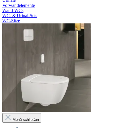
Urinale
Vorwandelemente
Wand-WCs
WC- & Urinal-Sets
WC-Sitze
Menü schließen