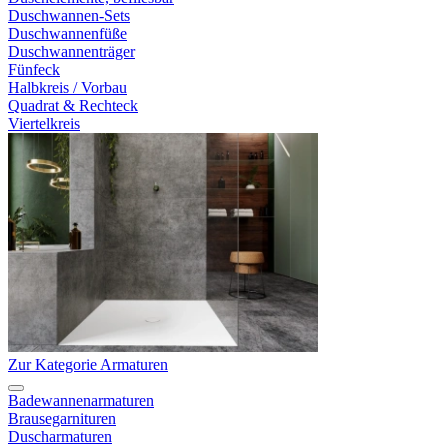
Duschwannen-Sets
Duschwannenfüße
Duschwannenträger
Fünfeck
Halbkreis / Vorbau
Quadrat & Rechteck
Viertelkreis
Zur Kategorie Armaturen
Badewannenarmaturen
Brausegarnituren
Duscharmaturen