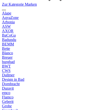
Zur Kategorie Marken
Alape
AqvaZone
Arbonia
ASW
AXOR
BaCoGa
Badundu
BEMM
Bette
Blanco
Breuer
burgbad
BWT
CWS
Dallmer
Design in Bad
Dornbracht
Duravit
emco
Flamco
Geberit
Grohe