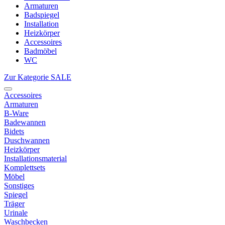
Armaturen
Badspiegel
Installation
Heizkörper
Accessoires
Badmöbel
WC
Zur Kategorie SALE
Accessoires
Armaturen
B-Ware
Badewannen
Bidets
Duschwannen
Heizkörper
Installationsmaterial
Komplettsets
Möbel
Sonstiges
Spiegel
Träger
Urinale
Waschbecken