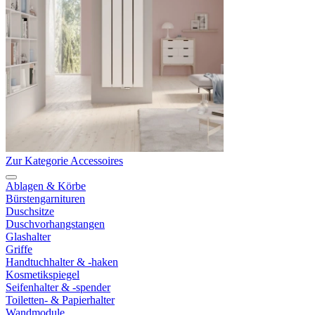
Zur Kategorie Accessoires
Ablagen & Körbe
Bürstengarnituren
Duschsitze
Duschvorhangstangen
Glashalter
Griffe
Handtuchhalter & -haken
Kosmetikspiegel
Seifenhalter & -spender
Toiletten- & Papierhalter
Wandmodule