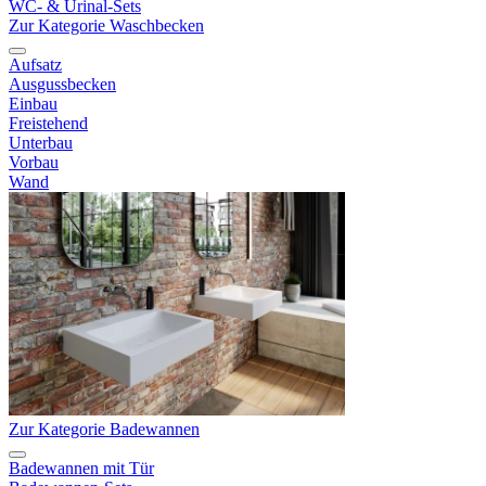
WC- & Urinal-Sets
Zur Kategorie Waschbecken
Aufsatz
Ausgussbecken
Einbau
Freistehend
Unterbau
Vorbau
Wand
Zur Kategorie Badewannen
Badewannen mit Tür