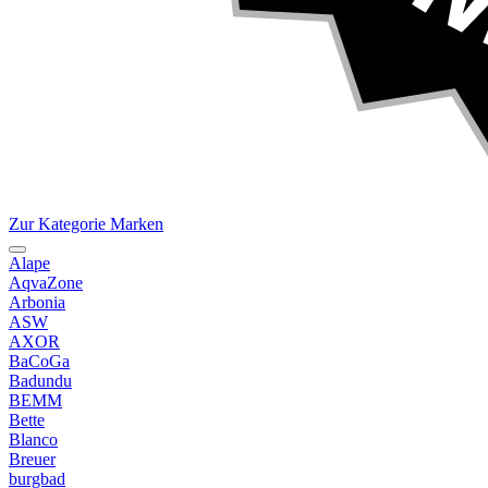
Zur Kategorie Marken
Alape
AqvaZone
Arbonia
ASW
AXOR
BaCoGa
Badundu
BEMM
Bette
Blanco
Breuer
burgbad