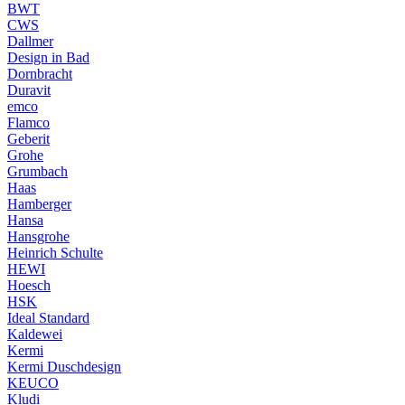
BWT
CWS
Dallmer
Design in Bad
Dornbracht
Duravit
emco
Flamco
Geberit
Grohe
Grumbach
Haas
Hamberger
Hansa
Hansgrohe
Heinrich Schulte
HEWI
Hoesch
HSK
Ideal Standard
Kaldewei
Kermi
Kermi Duschdesign
KEUCO
Kludi